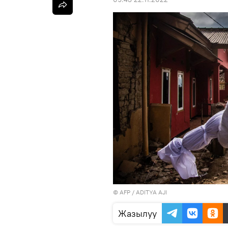
©
AFP
/ ADITYA AJI
Жазылуу