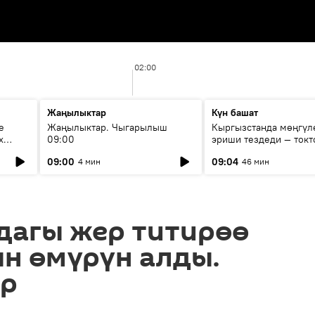
02:00
Жаңылыктар
Күн башат
е
Жаңылыктар. Чыгарылыш
Кыргызстанда мөңгүл
х
09:00
эриши тездеди — токт
мүмкүн эмеспи?
09:00
09:04
4 мин
46 мин
дагы жер титирөө
н өмүрүн алды.
ар