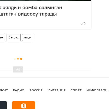
: аялдын бомба салынган
штаган видеосу тарады
өө
балдар
өлүм
ЯСАТ
РАДИО
РОССИЯ
МИГРАЦИЯ
СПОРТ
ИНФОГРАФИ