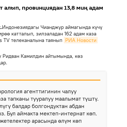
т алып, провинциядан 13,8 миң адам
.
Индонезиядагы Чианджур аймагында күчү
ирөө катталып, зилзаладан 162 адам каза
as TV телеканалына таянып
РИА Новости
у Ридван Камилдин айтымында, көз
ар.
рология агенттигинин чалуу
аза тапканы тууралуу маалымат түштү.
үгү балдар болгондуктан абдан
. Бул аймакта мектеп-интернат көп.
жетелектер арасында өлүм көп