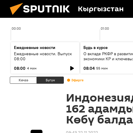
Кыргызстан
00:00
01:00
Ежедневные новости
Будь в курсе
Ежедневные новости. Выпуск
О вкладе РКФР в развити
08:00
экономики КР и ключевы
секторах до 2030 года
08:00
08:04
4 мин
55 мин
Кечээ
Бүгүн
Эфирге
Индонезия
162 адамды
Көбү балд
09:43 22.11.2022