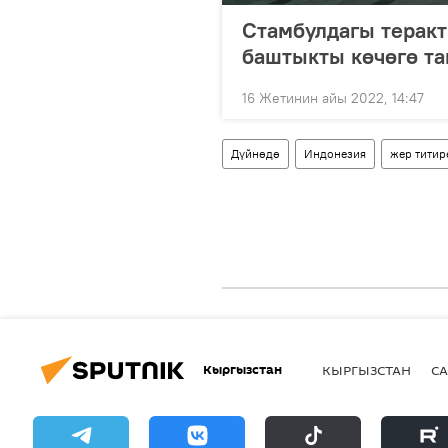
Стамбулдагы теракт
баштыкты көчөгө та
16 Жетинин айы 2022, 14:47
Дүйнөдө
Индонезия
жер титир
Кыргызстан
КЫРГЫЗСТАН
СА