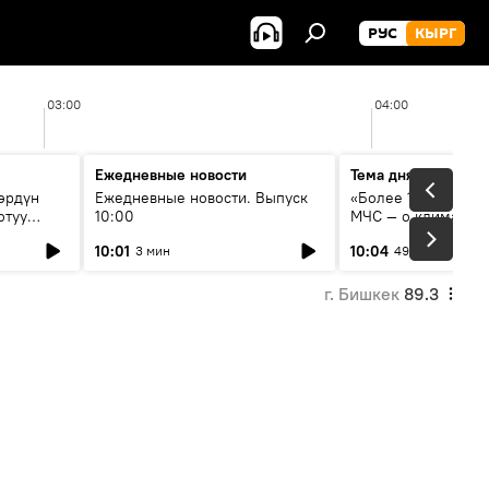
РУС
КЫРГ
03:00
04:00
Ежедневные новости
Тема дня
өрдүн
Ежедневные новости. Выпуск
«Более 1200 сёл в 
отуу
10:00
МЧС — о климате, 
системе оповещен
10:01
10:04
3 мин
49 мин
населения
г. Бишкек
89.3