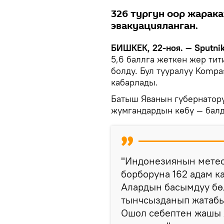
326 тургун оор жарака
эвакуацияланган.
БИШКЕК, 22-ноя. — Sputnik
5,6 баллга жеткен жер тит
болду. Бул тууралуу Komp
кабарлады.
Батыш Яванын губернатор
жумгандардын көбү — балд
"Индонезиянын метео
борборуна 162 адам к
Алардын басымдуу бөл
тынчсызданып жатабыз
Ошол себептен жашы 