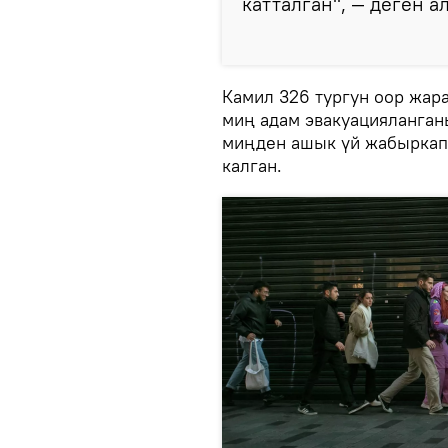
катталган", — деген ал
Камил 326 тургун оор жара
миң адам эвакуацияланга
миңден ашык үй жабыркап
калган.