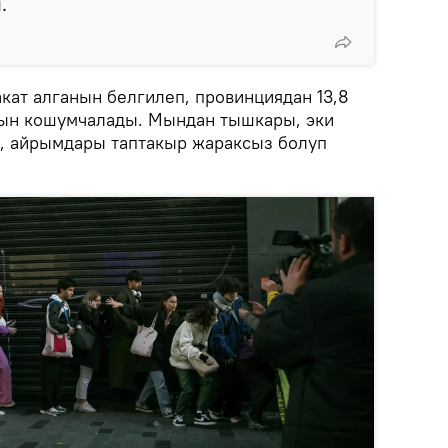
.
кат алганын белгилеп, провинциядан 13,8
нын кошумчалады. Мындан тышкары, эки
, айрымдары таптакыр жараксыз болуп