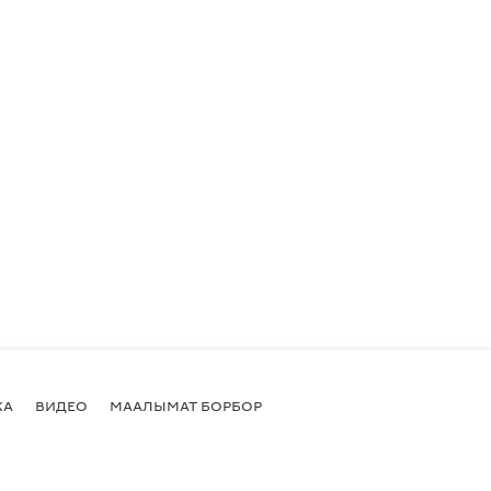
КА
ВИДЕО
МААЛЫМАТ БОРБОР