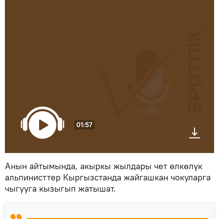
01:57
Анын айтымында, акыркы жылдары чет өлкөлүк
альпинисттер Кыргызстанда жайгашкан чокуларга
чыгууга кызыгып жатышат.