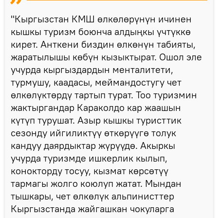
"Кыргызстан КМШ өлкөлөрүнүн ичинен
кышкы туризм боюнча алдыңкы үчтүккө
кирет. Анткени биздин өлкөнүн табияты,
жаратылышы көбүн кызыктырат. Ошол эле
учурда кыргыздардын менталитети,
турмушу, каадасы, меймандостугу чет
өлкөлүктөрдү тартып турат. Тоо туризмин
жактыргандар Караколдо кар жаашын
күтүп турушат. Азыр кышкы туристтик
сезонду ийгиликтүү өткөрүүгө толук
кандуу даярдыктар жүрүүдө. Акыркы
учурда туризмде ишкерлик кылып,
конокторду тосуу, кызмат көрсөтүү
тармагы жолго коюлуп жатат. Мындан
тышкары, чет өлкөлүк альпинисттер
Кыргызстанда жайгашкан чокуларга