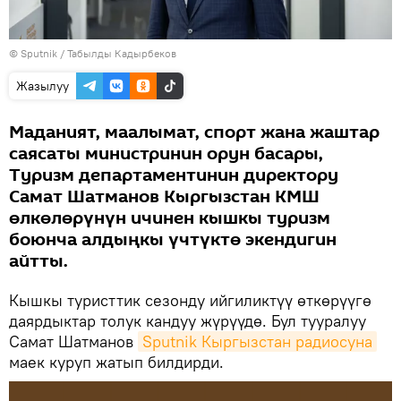
©
Sputnik / Табылды Кадырбеков
Жазылуу
Маданият, маалымат, спорт жана жаштар
саясаты министринин орун басары,
Туризм департаментинин директору
Самат Шатманов Кыргызстан КМШ
өлкөлөрүнүн ичинен кышкы туризм
боюнча алдыңкы үчтүктө экендигин
айтты.
Кышкы туристтик сезонду ийгиликтүү өткөрүүгө
даярдыктар толук кандуу жүрүүдө. Бул тууралуу
Самат Шатманов
Sputnik Кыргызстан радиосуна
маек куруп жатып билдирди.