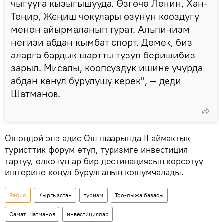
чыгууга кызыгышууда. Өзгөчө Ленин, Хан-
Теңир, Жеңиш чокулары өзүнүн кооздугу
менен айырмаланып турат. Альпинизм
негизи абдан кымбат спорт. Демек, биз
аларга бардык шартты түзүп беришибиз
зарыл. Мисалы, коопсуздук ишине учурда
абдан көңүл бурулушу керек", — деди
Шатманов.
Ошондой эле адис Ош шаарында II аймактык
туристтик форум өтүп, туризмге инвестиция
тартуу, өлкөнүн ар бир дестинациясын көрсөтүү
иштерине көңүл бурулганын кошумчалады.
Радио
Кыргызстан
туризм
Тоо-лыжа базасы
Самат Шатманов
инвестициялар