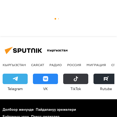
Кыргызстан
КЫРГЫЗСТАН
САЯСАТ
РАДИО
РОССИЯ
МИГРАЦИЯ
СП
Telegram
VK
ТikТоk
Rutube
Долбоор жөнүндө
Пайдалануу эрежелери
Байланыш үчүн
Пресс-релиздер