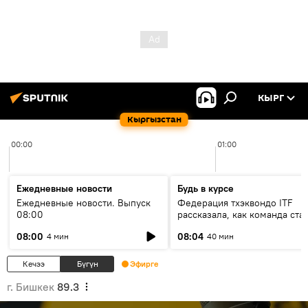
КЫРГ
Кыргызстан
00:00
01:00
Ежедневные новости
Будь в курсе
Ежедневные новости. Выпуск
Федерация тхэквондо ITF
08:00
рассказала, как команда ста
жертвой мошенников
08:00
08:04
4 мин
40 мин
Кечээ
Бүгүн
Эфирге
г. Бишкек
89.3