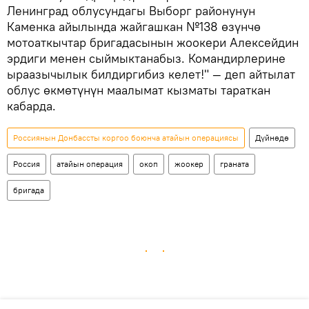
Ленинград облусундагы Выборг районунун
Каменка айылында жайгашкан №138 өзүнчө
мотоаткычтар бригадасынын жоокери Алексейдин
эрдиги менен сыймыктанабыз. Командирлерине
ыраазычылык билдиргибиз келет!" — деп айтылат
облус өкмөтүнүн маалымат кызматы тараткан
кабарда.
Россиянын Донбассты коргоо боюнча атайын операциясы
Дүйнөдө
Россия
атайын операция
окоп
жоокер
граната
бригада