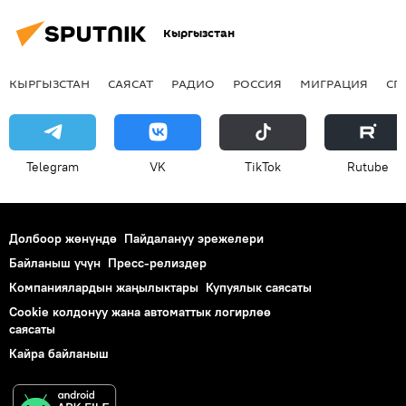
Кыргызстан
КЫРГЫЗСТАН
САЯСАТ
РАДИО
РОССИЯ
МИГРАЦИЯ
СП
Telegram
VK
ТikТоk
Rutube
Долбоор жөнүндө
Пайдалануу эрежелери
Байланыш үчүн
Пресс-релиздер
Компаниялардын жаңылыктары
Купуялык саясаты
Cookie колдонуу жана автоматтык логирлөө
саясаты
Кайра байланыш