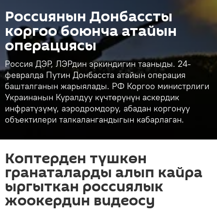
Россиянын Донбассты
коргоо боюнча атайын
операциясы
Россия ДЭР, ЛЭРдин эркиндигин тааныды. 24-
февралда Путин Донбасста атайын операция
башталганын жарыялады. РФ Коргоо министрлиги
Украинанын Куралдуу күчтөрүнүн аскердик
инфратүзүмү, аэродромдору, абадан коргонуу
объектилери талкалангандыгын кабарлаган.
Коптерден түшкөн
гранаталарды алып кайра
ыргыткан россиялык
жоокердин видеосу