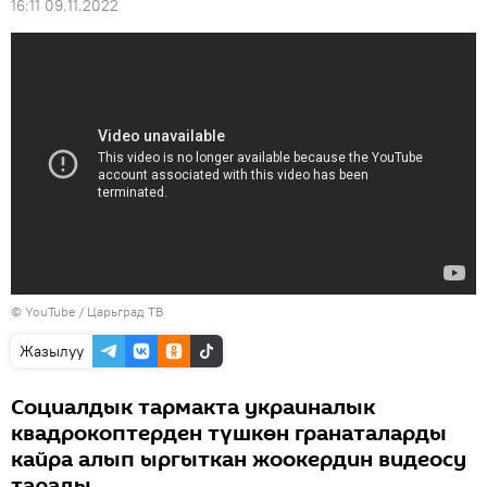
16:11 09.11.2022
© YouTube / Царьград ТВ
Жазылуу
Социалдык тармакта украиналык
квадрокоптерден түшкөн гранаталарды
кайра алып ыргыткан жоокердин видеосу
тарады.