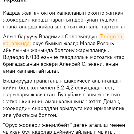
Кадрда жааган октон калкаланып окопто жаткан
жоокердин каршы тараптын дронунан түшкөн
гранаталарды кайра ыргытып жатканы тартылган.
Алып баруучу Владимир Соловьёвдун
Telegram-
каналында
окуя быйыл жазда Малая Рогань
айылынын жанында болгону жарыяланды.
Видеодо №138 өзүнчө гвардиялык мотоаткычтар
бригадасынын аскери Алексей С. экени, анын
аман калганы айтылат.
Билдирүүдө гранатанын шакекчеси алынгандан
кийин болжол менен 3,2-4,2 секундадан соң
жарылары жазылган. Бул убакыт аны ыргытып
жаткан кишинин аман калышына жетет. Демек,
жоокердин снаряддан арылууга көз ирмемчелик
эле убактысы болгон.
"Орус жоокери жеңилбейт" деген аталыш менен
чыккан бул кадрлар дүйнөнү айланып чыкты.