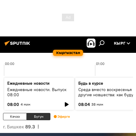
КЫРГ
Кыргызстан
00:00
01:00
Ежедневные новости
Будь в курсе
Ежедневные новости. Выпуск
Среда вместо воскресенья и
08:00
другие новшества: как будут
проходить выборы в КР?
08:00
08:04
4 мин
38 мин
Кечээ
Бүгүн
Эфирге
г. Бишкек
89.3