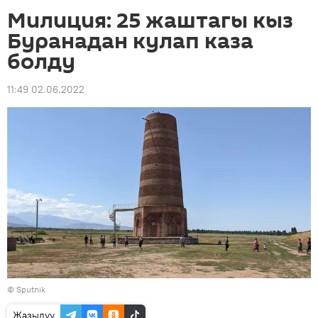
Милиция: 25 жаштагы кыз
Буранадан кулап каза
болду
11:49 02.06.2022
©
Sputnik
Жазылуу