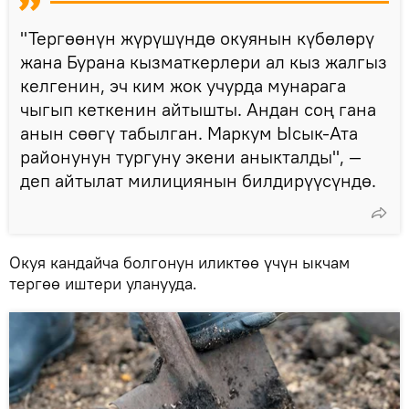
"Тергөөнүн жүрүшүндө окуянын күбөлөрү
жана Бурана кызматкерлери ал кыз жалгыз
келгенин, эч ким жок учурда мунарага
чыгып кеткенин айтышты. Андан соң гана
анын сөөгү табылган. Маркум Ысык-Ата
районунун тургуну экени аныкталды", —
деп айтылат милициянын билдирүүсүндө.
Окуя кандайча болгонун иликтөө үчүн ыкчам
тергөө иштери уланууда.