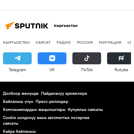
Кыргызстан
КЫРГЫЗСТАН
САЯСАТ
РАДИО
РОССИЯ
МИГРАЦИЯ
СП
Telegram
VK
ТikТоk
Rutube
Долбоор жөнүндө
Пайдалануу эрежелери
Байланыш үчүн
Пресс-релиздер
Компаниялардын жаңылыктары
Купуялык саясаты
Cookie колдонуу жана автоматтык логирлөө
саясаты
Кайра байланыш