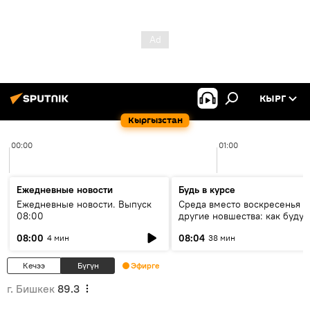
КЫРГ
Кыргызстан
00:00
01:00
Ежедневные новости
Будь в курсе
Ежедневные новости. Выпуск
Среда вместо воскресенья и
08:00
другие новшества: как будут
проходить выборы в КР?
08:00
08:04
4 мин
38 мин
Кечээ
Бүгүн
Эфирге
г. Бишкек
89.3