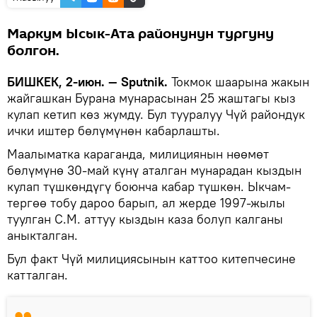
Маркум Ысык-Ата районунун тургуну
болгон.
БИШКЕК, 2-июн. — Sputnik.
Токмок шаарына жакын
жайгашкан Бурана мунарасынан 25 жаштагы кыз
кулап кетип көз жумду. Бул тууралуу Чүй райондук
ички иштер бөлүмүнөн кабарлашты.
Маалыматка караганда, милициянын нөөмөт
бөлүмүнө 30-май күнү аталган мунарадан кыздын
кулап түшкөндүгү боюнча кабар түшкөн. Ыкчам-
тергөө тобу дароо барып, ал жерде 1997-жылы
туулган С.М. аттуу кыздын каза болуп калганы
аныкталган.
Бул факт Чүй милициясынын каттоо китепчесине
катталган.