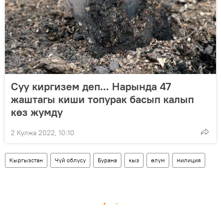
Суу киргизем деп... Нарында 47
жаштагы киши топурак басып калып
көз жумду
2 Кулжа 2022, 10:10
Кыргызстан
Чүй облусу
Бурана
кыз
өлүм
милиция