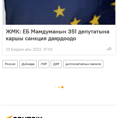
ЖМК: ЕБ Мамдуманын 351 депутатына
каршы санкция даярдоодо
23 Бирдин айы 2022, 01:02
Россия
Дүйнөдө
ЛЭР
ДЭР
дипломатиялык мамиле