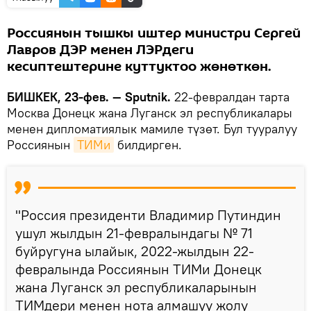
Россиянын тышкы иштер министри Сергей
Лавров ДЭР менен ЛЭРдеги
кесиптештерине куттуктоо жөнөткөн.
БИШКЕК, 23-фев. — Sputnik.
22-февралдан тарта
Москва Донецк жана Луганск эл республикалары
менен дипломатиялык мамиле түзөт. Бул тууралуу
Россиянын
ТИМи
билдирген.
"Россия президенти Владимир Путиндин
ушул жылдын 21-февралындагы № 71
буйругуна ылайык, 2022-жылдын 22-
февралында Россиянын ТИМи Донецк
жана Луганск эл республикаларынын
ТИМдери менен нота алмашуу жолу