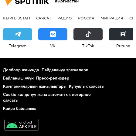
Кыргызстан
КЫРГЫЗСТАН
САЯСАТ
РАДИО
РОССИЯ
МИГРАЦИЯ
СП
Telegram
VK
ТikТоk
Rutube
Долбоор жөнүндө
Пайдалануу эрежелери
Байланыш үчүн
Пресс-релиздер
Компаниялардын жаңылыктары
Купуялык саясаты
Cookie колдонуу жана автоматтык логирлөө
саясаты
Кайра байланыш