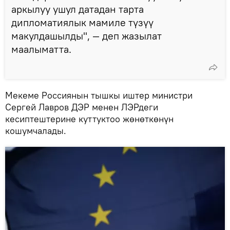
аркылуу ушул датадан тарта
дипломатиялык мамиле түзүү
макулдашылды", — деп жазылат
маалыматта.
Мекеме Россиянын тышкы иштер министри
Сергей Лавров ДЭР менен ЛЭРдеги
кесиптештерине куттуктоо жөнөткөнүн
кошумчалады.