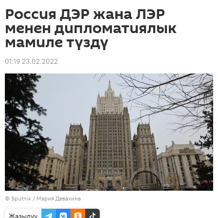
Россия ДЭР жана ЛЭР
менен дипломатиялык
мамиле түздү
01:19 23.02.2022
©
Sputnik
/ Мария Девахина
Жазылуу