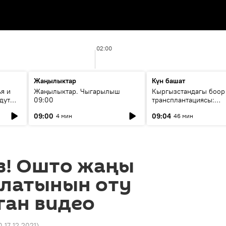
02:00
Жаңылыктар
Күн башат
я и
Жаңылыктар. Чыгарылыш
Кыргызстандагы боор
дут
09:00
трансплантациясы:
жетишкендиктер жана
09:00
09:04
4 мин
46 мин
келечеги
з! Ошто жаңы
латынын оту
ан видео
0 17.12.2021
)