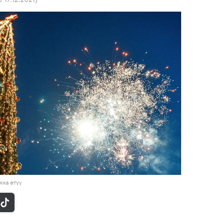
кка өтүү