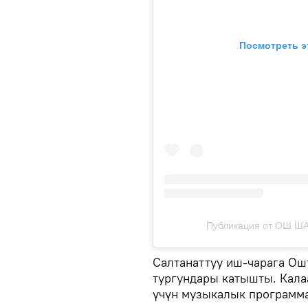
Посмотреть э
Публикация от ОШ Ш
Салтанаттуу иш-чарага Ош
тургундары катышты. Кал
үчүн музыкалык программа