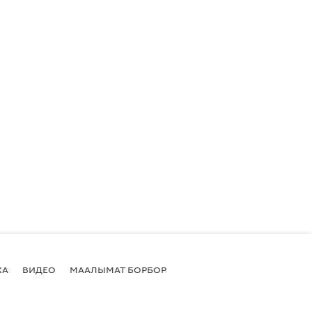
КА
ВИДЕО
МААЛЫМАТ БОРБОР