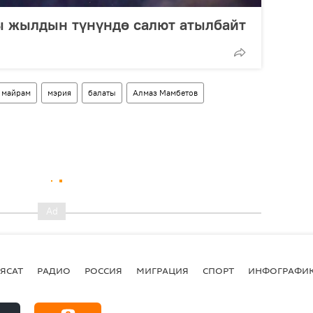
 жылдын түнүндө салют атылбайт
майрам
мэрия
балаты
Алмаз Мамбетов
ЯСАТ
РАДИО
РОССИЯ
МИГРАЦИЯ
СПОРТ
ИНФОГРАФИ