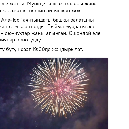
трге жетти. Муниципалитеттен аны жана
а каражат кеткенин айтышкан жок.
"Ала-Тоо" аянтындагы башкы балатыны
миң сом сарпталды. Быйыл мурдагы эле
ен оюнчуктар жаңы алынган. Ошондой эле
циялар орнотулду.
у бүгүн саат 19:00дө жандырылат.