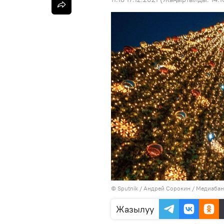
©
Sputnik
/ Андрей Сорокин
/
Медиабан
Жазылуу