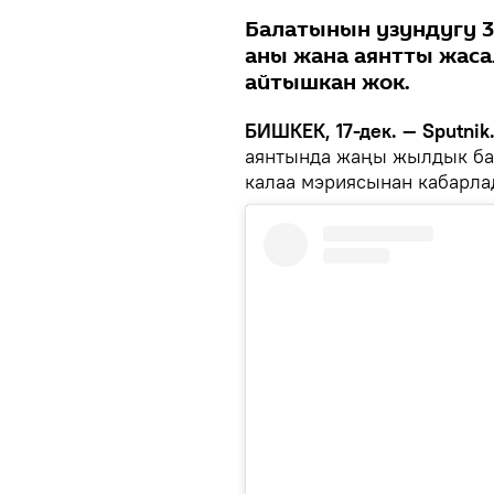
Балатынын узундугу 3
аны жана аянтты жаса
айтышкан жок.
БИШКЕК, 17-дек. — Sputnik
аянтында жаңы жылдык ба
калаа мэриясынан кабарла