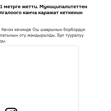
1 метрге жетти. Муниципалитеттен
лгалоого канча каражат кеткенин
.
Кечээ кечинде Ош шаарынын борбордук
латынын оту жандырылды. Бул тууралуу
ды.