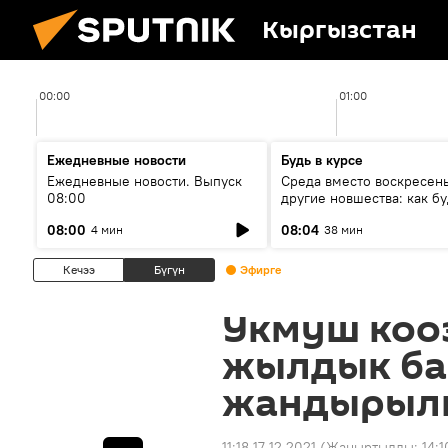
Кыргызстан
00:00
01:00
Ежедневные новости
Будь в курсе
Ежедневные новости. Выпуск
Среда вместо воскресень
08:00
другие новшества: как бу
проходить выборы в КР?
08:00
08:04
4 мин
38 мин
Кечээ
Бүгүн
Эфирге
Укмуш коо
жылдык ба
жандырылг
11:18 17.12.2021
(Жаңыртылды:
14:1