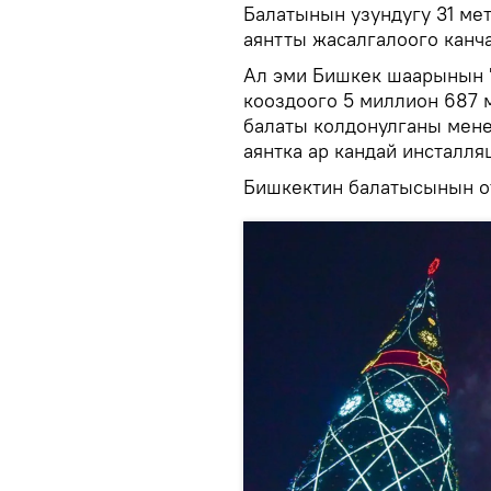
Балатынын узундугу 31 ме
аянтты жасалгалоого канч
Ал эми Бишкек шаарынын 
кооздоого 5 миллион 687 
балаты колдонулганы мен
аянтка ар кандай инсталля
Бишкектин балатысынын от