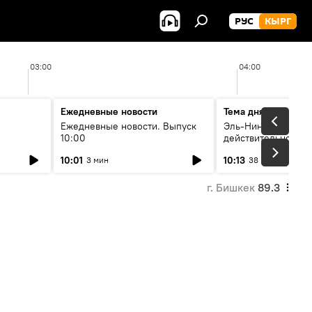
РУС
КЫРГ
03:00
04:00
Ежедневные новости
Тема дня
Ежедневные новости. Выпуск
Эль-Ниньо, жара и 
10:00
действительно вли
 өнүгүү
погоду в Кыргызст
10:01
10:13
3 мин
38 мин
г. Бишкек
89.3