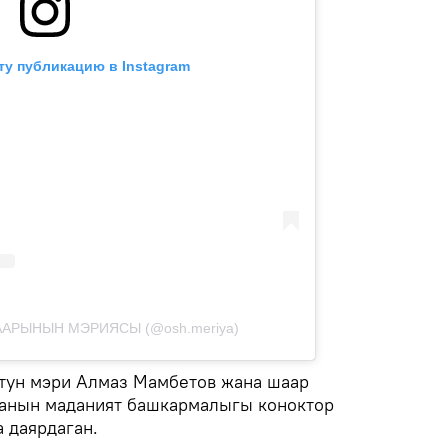
ту публикацию в Instagram
ААРЫНЫН МЭРИЯСЫ (@osh.meriya)
тун мэри Алмаз Мамбетов жана шаар
аанын маданият башкармалыгы коноктор
 даярдаган.