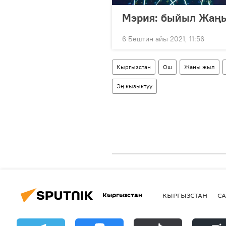
Мэрия: быйыл Жаңы
6 Бештин айы 2021, 11:56
Кыргызстан
Ош
Жаңы жыл
Эң кызыктуу
Кыргызстан
КЫРГЫЗСТАН
СА