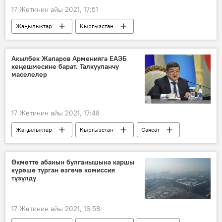
17 Жетинин айы 2021, 17:51
Жаңылыктар
Кыргызстан
Маданият
Сүрөт
Мультимедиа
фильм
Кыргызфильм
Акылбек Жапаров Арменияга ЕАЭБ
кеңешмесине барат. Талкууланчу
Сүрөт түрмөк
маселелер
17 Жетинин айы 2021, 17:48
Жаңылыктар
Кыргызстан
Саясат
Евразиялык экономикалык биримдик
Акылбек Жапаров
кеңешме
Өкмөттө абанын булганышына каршы
күрөшө турган өзгөчө комиссия
ЕАЭБдеги Кыргызстан
түзүлдү
17 Жетинин айы 2021, 16:58