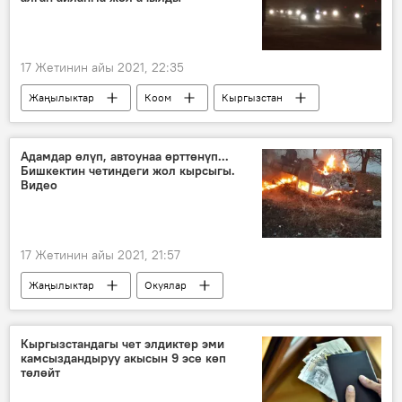
17 Жетинин айы 2021, 22:35
Жаңылыктар
Коом
Кыргызстан
милиция
жаңы конуштар
электр энергиясы
жол
кыймыл
Адамдар өлүп, автоунаа өрттөнүп...
Бишкектин четиндеги жол кырсыгы.
Видео
17 Жетинин айы 2021, 21:57
Жаңылыктар
Окуялар
Кыргызстан
кырсык
жол
автоунаа
өрт
милиция
Кыргызстандагы чет элдиктер эми
камсыздандыруу акысын 9 эсе көп
2021-жылдын башынан бери Кыргызстанда болгон жол кырсыктар
төлөйт