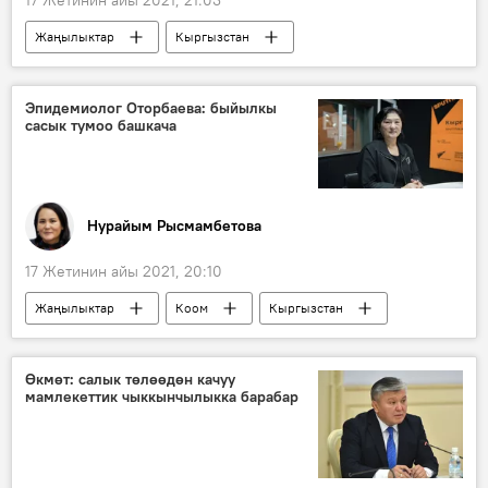
Жаңылыктар
Кыргызстан
Окуялар
Талас облусу
Кара-Буура
ӨКМ
кырсык
Эпидемиолог Оторбаева: быйылкы
сасык тумоо башкача
шамал
Нурайым Рысмамбетова
17 Жетинин айы 2021, 20:10
Жаңылыктар
Коом
Кыргызстан
Динара Оторбаева
вирус
коронавирус
сасык тумоо
Өкмөт: салык төлөөдөн качуу
мамлекеттик чыккынчылыкка барабар