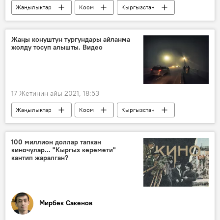
Жаңылыктар
Коом
Кыргызстан
"Газпром Кыргызстан" ЖЧКсы
газ
Бишкек
өчүрүү
Газдаштыруу
Жаңы конуштун тургундары айланма
жолду тосуп алышты. Видео
17 Жетинин айы 2021, 18:53
Жаңылыктар
Коом
Кыргызстан
жаңы конуштар
электр жарыгы
нааразычылык
жол тосуу
100 миллион доллар тапкан
киночулар... "Кыргыз керемети"
"Түндүк Электр" ишканасы
кантип жаралган?
Мирбек Сакенов