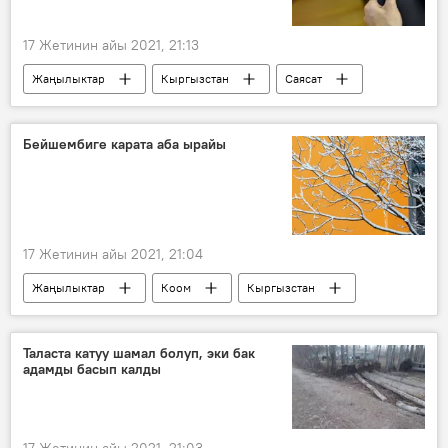
17 Жетинин айы 2021, 21:13
Жаңылыктар
Кыргызстан
Саясат
Садыр Жапаров
мыйзам
пенсия
төлөм
камсыздандыруу
Бейшембиге карата аба ырайы
17 Жетинин айы 2021, 21:04
Жаңылыктар
Коом
Кыргызстан
аба ырайы
Таласта катуу шамал болуп, эки бак
адамды басып калды
17 Жетинин айы 2021, 21:03