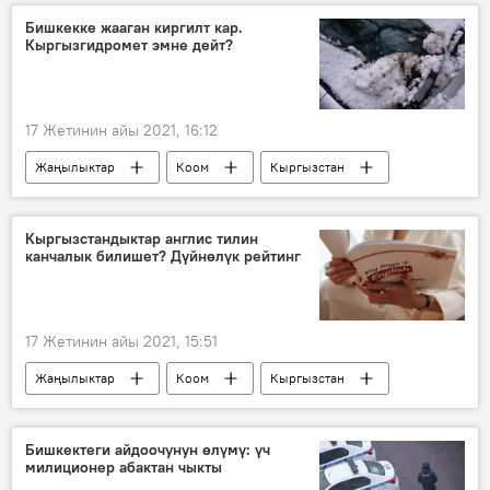
санкциялар
жарандык согуш
Бишкекке жааган киргилт кар.
Кыргызгидромет эмне дейт?
Афган бийлиги менен талибдердин тиреши
Россия
17 Жетинин айы 2021, 16:12
Жаңылыктар
Коом
Кыргызстан
кар
Бишкек
түтүн
аба ырайы
Кыргызстандыктар англис тилин
канчалык билишет? Дүйнөлүк рейтинг
17 Жетинин айы 2021, 15:51
Жаңылыктар
Коом
Кыргызстан
Дүйнөдө
англис тили
рейтинг
Бишкектеги айдоочунун өлүмү: үч
милиционер абактан чыкты