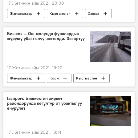
17 Жетинин айы 2021, 20:00
Жаңылыктар
Кыргызстан
Саясат
Министрлер кабинети
Арзыбек Кожошев
бийлик
Бишкек — Ош жолунда фуралардын
жүрүшү убактылуу чектелди. Эскертүү
17 Жетинин айы 2021, 19:20
Жаңылыктар
Коом
Кыргызстан
Төө-Ашуу
Ала-Бел ашуусу
өтмөк
кар
жол
Газпром: Бишкектин айрым
райондорунда көгүлтүр от убактылуу
өчүрүлөт
17 Жетинин айы 2021, 19:14