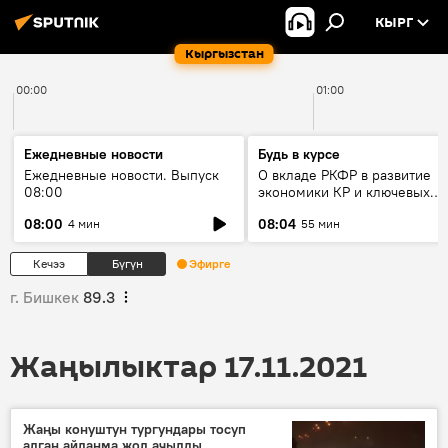
КЫРГ
Кыргызстан
00:00
01:00
Ежедневные новости
Будь в курсе
Ежедневные новости. Выпуск
О вкладе РКФР в развитие
08:00
экономики КР и ключевых
секторах до 2030 года
08:00
08:04
4 мин
55 мин
Кечээ
Бүгүн
Эфирге
г. Бишкек
89.3
Жаңылыктар 17.11.2021
Жаңы конуштун тургундары тосуп
алган айланма жол ачылды