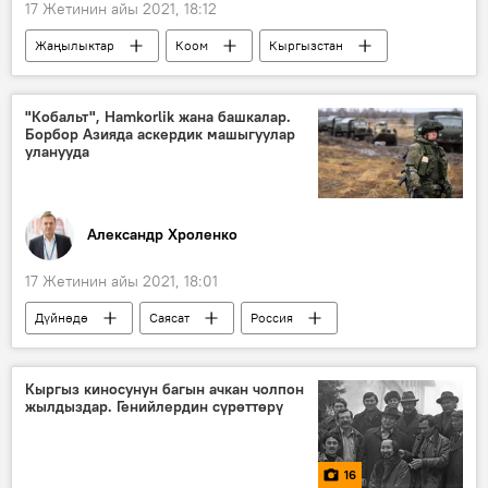
17 Жетинин айы 2021, 18:12
Жаңылыктар
Коом
Кыргызстан
Маданият
Лонгрид
Мультимедиа
кино
Болот Шамшиев
"Кобальт", Hamkorlik жана башкалар.
Борбор Азияда аскердик машыгуулар
Төлөгөн Касымбеков
Чыңгыз Айтматов
уланууда
фильм
мультфильм
Кыргызфильм
Наталья Аринбасарова
Александр Хроленко
Талгат Нигматулин
Төлөмүш Океев
17 Жетинин айы 2021, 18:01
Дүйнөдө
Саясат
Россия
Азия
Колумнисттер
Афганистан
Борбор Азия
машыгуу
Кыргыз киносунун багын ачкан чолпон
жылдыздар. Генийлердин сүрөттөрү
"Талибан" кыймылы
гуманитардык жардам
тарых
16