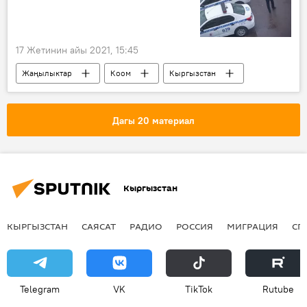
17 Жетинин айы 2021, 15:45
Жаңылыктар
Коом
Кыргызстан
айдоочу
инспектор
милиция
курал
кылмыш
Дагы 20 материал
Инспектордун куралынан ок жеген айдоочунун өлүмү
Кыргызстан
КЫРГЫЗСТАН
САЯСАТ
РАДИО
РОССИЯ
МИГРАЦИЯ
СП
Telegram
VK
ТikТоk
Rutube