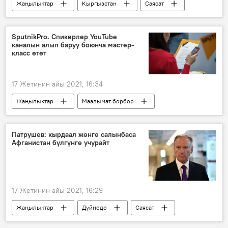
Жаңылыктар
Кыргызстан
Саясат
Бишкек
өкмөт
комиссия
аба
түтүн
экология
SputnikPro. Спикерлер YouTube
каналын алып баруу боюнча мастер-
булгануу
класс өтөт
17 Жетинин айы 2021, 16:34
Жаңылыктар
Маалымат борбор
Кыргызстан
Коом
Sputnik Кыргызстан
SputnikPro
Патрушев: кырдаал жөнгө салынбаса
Афганистан бүлгүнгө учурайт
мастер-класс
YouTube
Радио
Видео
17 Жетинин айы 2021, 16:29
Жаңылыктар
Дүйнөдө
Саясат
Афганистан
"Талибан" кыймылы