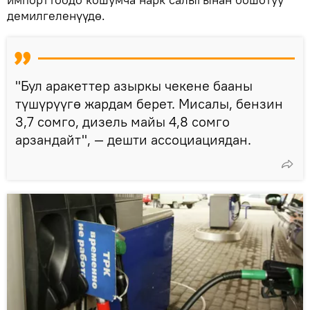
демилгеленүүдө.
"Бул аракеттер азыркы чекене бааны
түшүрүүгө жардам берет. Мисалы, бензин
3,7 сомго, дизель майы 4,8 сомго
арзандайт", — дешти ассоциациядан.