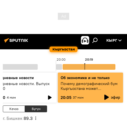
КЫРГ
Кыргызстан
20:00
20:19
едневные новости
Об экономике и не только
едневные новости. Выпуск
Почему демографический бум
:00
Кыргызстана может
превратиться в проблему и как
эфир
:00
20:05
4 мин
37 мин
этого избежать
Кечээ
Бүгүн
г. Бишкек
89.3