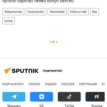
орточо нарктан төмөн болуп келген.
Жаңылыктар
Кыргызстан
Экономика
Күйүүчү май
баа
сунуш
Кыргызстан
КЫРГЫЗСТАН
САЯСАТ
РАДИО
РОССИЯ
МИГРАЦИЯ
СП
Telegram
VK
ТikТоk
Rutube