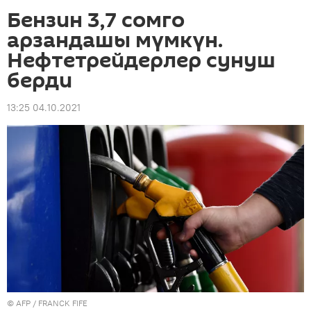
Бензин 3,7 сомго
арзандашы мүмкүн.
Нефтетрейдерлер сунуш
берди
13:25 04.10.2021
©
AFP
/ FRANCK FIFE