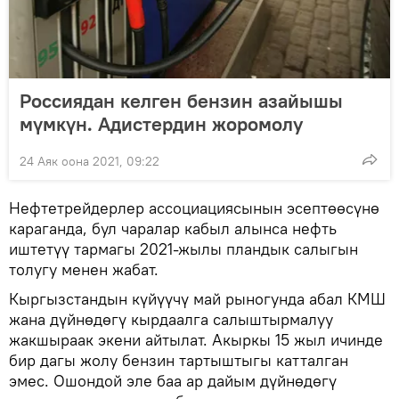
Россиядан келген бензин азайышы
мүмкүн. Адистердин жоромолу
24 Аяк оона 2021, 09:22
Нефтетрейдерлер ассоциациясынын эсептөөсүнө
караганда, бул чаралар кабыл алынса нефть
иштетүү тармагы 2021-жылы пландык салыгын
толугу менен жабат.
Кыргызстандын күйүүчү май рыногунда абал КМШ
жана дүйнөдөгү кырдаалга салыштырмалуу
жакшыраак экени айтылат. Акыркы 15 жыл ичинде
бир дагы жолу бензин тартыштыгы катталган
эмес. Ошондой эле баа ар дайым дүйнөдөгү