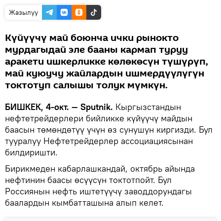
Жазылуу
Күйүүчү май боюнча ички рынокто
мурдагыдай эле бааны кармап туруу
аракети ишкерликке көлөкөсүн түшүрүп,
май куюучу жайлардын ишмердүүлүгүн
токтотуп салышы толук мүмкүн.
БИШКЕК, 4-окт. — Sputnik.
Кыргызстандын
нефтетрейдерлери бийликке күйүүчү майдын
баасын төмөндөтүү үчүн өз сунушун киргизди. Бул
тууралуу Нефтетрейдерлер ассоциациясынан
билдиришти.
Бирикмеден кабарлашкандай, октябрь айында
нефтинин баасы өсүүсүн токтотпойт. Бул
Россиянын нефть иштетүүчү заводдорундагы
баалардын кымбатташына алып келет.