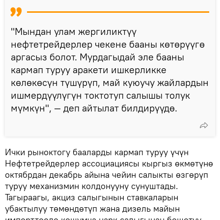
"Мындан улам жергиликтүү
нефтетрейдерлер чекене бааны көтөрүүгө
аргасыз болот. Мурдагыдай эле бааны
кармап туруу аракети ишкерликке
көлөкөсүн түшүрүп, май куюучу жайлардын
ишмердүүлүгүн токтотуп салышы толук
мүмкүн", — деп айтылат билдирүүдө.
Ички рыноктогу бааларды кармап туруу үчүн
Нефтетрейдерлер ассоциациясы кыргыз өкмөтүнө
октябрдан декабрь айына чейин салыкты өзгөрүп
туруу механизмин колдонууну сунуштады.
Тагыраагы, акциз салыгынын ставкаларын
убактылуу төмөндөтүп жана дизель майын
импорттоодо кошумча нарк салыгынан бошотуу