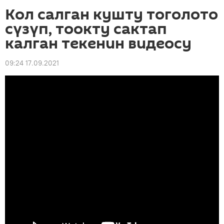
Кол салган кушту тоголото
сүзүп, тоокту сактап
калган текенин видеосу
09:24 17.09.2021