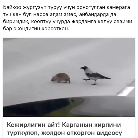
Байкоо жүргүзүп туруу үчүн орнотулган камерага
түшкөн бул нерсе адам эмес, айбандарда да
биримдик, кооптуу учурда жардамга келүү сезими
бар экендигин көрсөткөн.
Кежирлигин айт! Карганын кирпини
түрткүлөп, жолдон өткөргөн видеосу