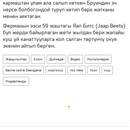
кармаштан улам ала салып кеткен Бруиндин эч
нерсе болбогондой туруп кетип бара жатканы
менен аяктаган.
Ферманын ээси 59 жаштагы Яап Битс (Jaap Beets)
бул жерди байырлаган жети жылдан бери жапайы
куш үй канаттууларга кол салган төртүнчү окуя
экенин айтып берген.
Жаңылыктар
Коом
Дүйнөдө
Видео
Мультимедиа
Басма сөзгө баяндама
коргонуу
тоо теке
тоок
куш
Нидерланды