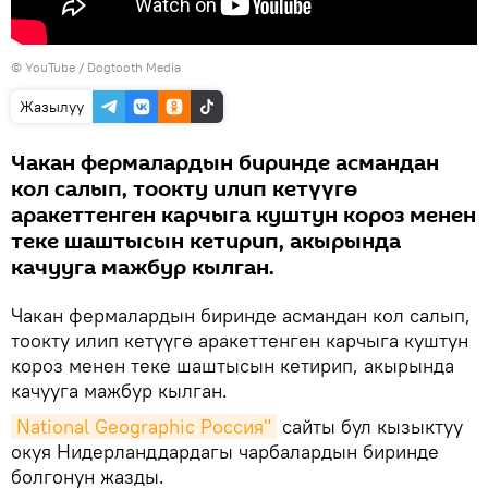
© YouTube / Dogtooth Media
Жазылуу
Чакан фермалардын биринде асмандан
кол салып, тоокту илип кетүүгө
аракеттенген карчыга куштун короз менен
теке шаштысын кетирип, акырында
качууга мажбур кылган.
Чакан фермалардын биринде асмандан кол салып,
тоокту илип кетүүгө аракеттенген карчыга куштун
короз менен теке шаштысын кетирип, акырында
качууга мажбур кылган.
National Geographic Россия"
сайты бул кызыктуу
окуя Нидерланддардагы чарбалардын биринде
болгонун жазды.