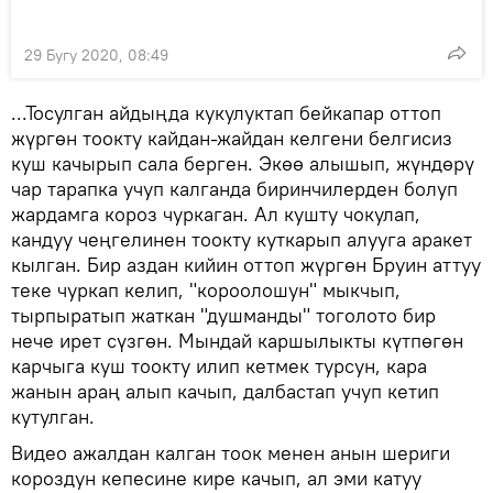
29 Бугу 2020, 08:49
...Тосулган айдыңда кукулуктап бейкапар оттоп
жүргөн тоокту кайдан-жайдан келгени белгисиз
куш качырып сала берген. Экөө алышып, жүндөрү
чар тарапка учуп калганда биринчилерден болуп
жардамга короз чуркаган. Ал кушту чокулап,
кандуу чеңгелинен тоокту куткарып алууга аракет
кылган. Бир аздан кийин оттоп жүргөн Бруин аттуу
теке чуркап келип, "короолошун" мыкчып,
тырпыратып жаткан "душманды" тоголото бир
нече ирет сүзгөн. Мындай каршылыкты күтпөгөн
карчыга куш тоокту илип кетмек турсун, кара
жанын араң алып качып, далбастап учуп кетип
кутулган.
Видео ажалдан калган тоок менен анын шериги
короздун кепесине кире качып, ал эми катуу