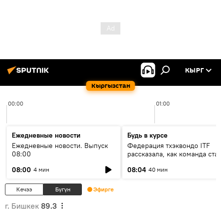
КЫРГ
Кыргызстан
00:00
01:00
Ежедневные новости
Будь в курсе
Ежедневные новости. Выпуск
Федерация тхэквондо ITF
08:00
рассказала, как команда ста
жертвой мошенников
08:00
08:04
4 мин
40 мин
Кечээ
Бүгүн
Эфирге
г. Бишкек
89.3