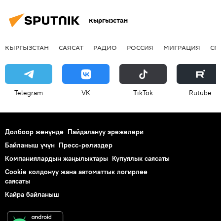
Кыргызстан
КЫРГЫЗСТАН
САЯСАТ
РАДИО
РОССИЯ
МИГРАЦИЯ
СП
Telegram
VK
ТikТоk
Rutube
Долбоор жөнүндө
Пайдалануу эрежелери
Байланыш үчүн
Пресс-релиздер
Компаниялардын жаңылыктары
Купуялык саясаты
Cookie колдонуу жана автоматтык логирлөө
саясаты
Кайра байланыш