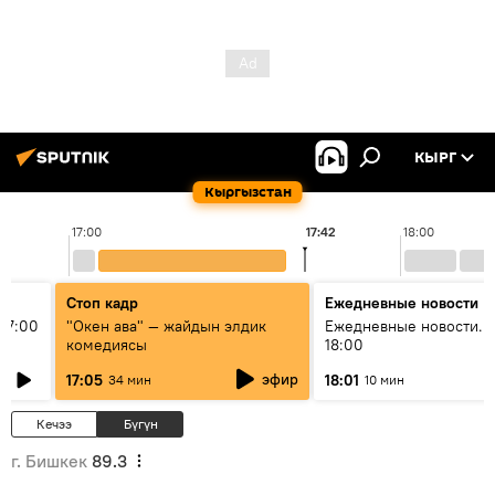
КЫРГ
Кыргызстан
17:00
17:42
18:00
Стоп кадр
Ежедневные новости
17:00
"Окен ава" — жайдын элдик
Ежедневные новости. 
комедиясы
18:00
эфир
17:05
18:01
34 мин
10 мин
Кечээ
Бүгүн
г. Бишкек
89.3