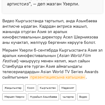
артистсиз", — деп жазган Узерли.
Видео Кыргызстанда тартылып, анда Азыкбаева
англисче ырдаган. Кадрдан актриса жашып,
жанында отурган Азия эл аралык
кинофестивалынын директору Асел Шерниязова
аны кучактап, желпүүр бергенин көрүүгө болот.
Мерьем Узерли 6-сентябрда Кыргызстанга Азия эл
аралык кинофестивалынын (
Asian World Film
Festival
) чакыруусу менен келип, жыл сайын
Стамбулда өтө турган Азия аймагындагы
телесериалдардын Asian World TV Series Awards
сыйлыгынын
презентациясына катышкан
.
Жаңылыктар
Коом
Кыргызстан
Маданият
Мерьем Узерли
Нурайым Азыкбаева
чыгарма
Видео