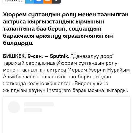
Хюррем султандын ролу менен таанылган
актриса кыргызстандык ырчынын
талантына баа берип, социалдык
баракчасы аркылуу ыраазычылыгын
билдирди.
БИШКЕК, 9-сен. — Sputnik.
"Даңазалуу доор"
тарыхый сериалында Хюррем султандын ролу
менен таанылган актриса Мерьем Узерли Нурайым
Азыкбаеванын талантына таң берип, ырдап
жатканда көзүнө жаш алган. Видеону кино
жылдызы өзүнүн Instagram баракчасына чыгарды.