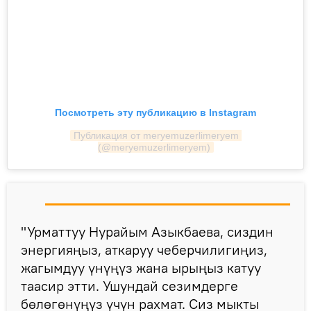
Посмотреть эту публикацию в Instagram
Публикация от meryemuzerlimeryem 
(@meryemuzerlimeryem)
"Урматтуу Нурайым Азыкбаева, сиздин
энергияңыз, аткаруу чеберчилигиңиз,
жагымдуу үнүңүз жана ырыңыз катуу
таасир этти. Ушундай сезимдерге
бөлөгөнүңүз үчүн рахмат. Сиз мыкты