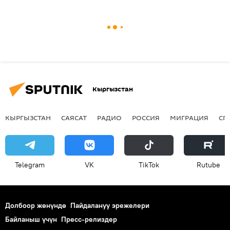
Кыргызстан
КЫРГЫЗСТАН
САЯСАТ
РАДИО
РОССИЯ
МИГРАЦИЯ
СП
Telegram
VK
ТikТоk
Rutube
Долбоор жөнүндө
Пайдалануу эрежелери
Байланыш үчүн
Пресс-релиздер