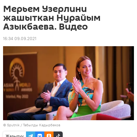
Мерьем Узерлини
жашыткан Нурайым
Азыкбаева. Видео
16:34 09.09.2021
©
Sputnik / Табылды Кадырбеков
Жазылуу