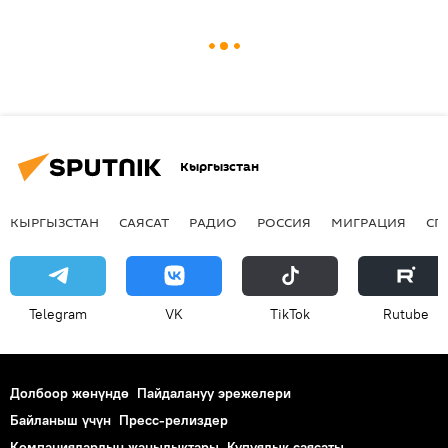
Кыргызстан
КЫРГЫЗСТАН
САЯСАТ
РАДИО
РОССИЯ
МИГРАЦИЯ
СП
Telegram
VK
ТikТоk
Rutube
Долбоор жөнүндө
Пайдалануу эрежелери
Байланыш үчүн
Пресс-релиздер
Компаниялардын жаңылыктары
Купуялык саясаты