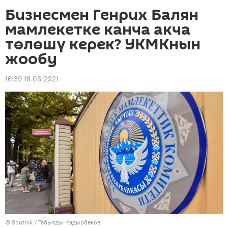
Бизнесмен Генрих Балян
мамлекетке канча акча
төлөшү керек? УКМКнын
жообу
16:39 18.06.2021
©
Sputnik / Табылды Кадырбеков