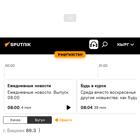
КЫРГ
Кыргызстан
00:00
01:00
Ежедневные новости
Будь в курсе
Ежедневные новости. Выпуск
Среда вместо воскресенья и
08:00
другие новшества: как будут
проходить выборы в КР?
08:00
08:04
4 мин
38 мин
Кечээ
Бүгүн
Эфирге
г. Бишкек
89.3