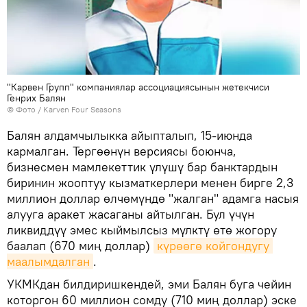
"Карвен Групп" компаниялар ассоциациясынын жетекчиси
Генрих Балян
© Фото /
Karven Four Seasons
Балян алдамчылыкка айыпталып, 15-июнда
кармалган. Тергөөнүн версиясы боюнча,
бизнесмен мамлекеттик үлүшү бар банктардын
биринин жооптуу кызматкерлери менен бирге 2,3
миллион доллар өлчөмүндө "жалган" адамга насыя
алууга аракет жасаганы айтылган. Бул үчүн
ликвиддүү эмес кыймылсыз мүлктү өтө жогору
баалап (670 миң доллар)
күрөөгө койгондугу 
маалымдалган
.
УКМКдан билдиришкендей, эми Балян буга чейин
которгон 60 миллион сомду (710 миң доллар) эске