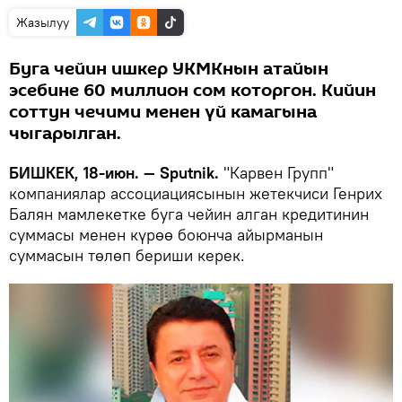
Жазылуу
Буга чейин ишкер УКМКнын атайын
эсебине 60 миллион сом которгон. Кийин
соттун чечими менен үй камагына
чыгарылган.
БИШКЕК, 18-июн. — Sputnik.
"Карвен Групп"
компаниялар ассоциациясынын жетекчиси Генрих
Балян мамлекетке буга чейин алган кредитинин
суммасы менен күрөө боюнча айырманын
суммасын төлөп бериши керек.