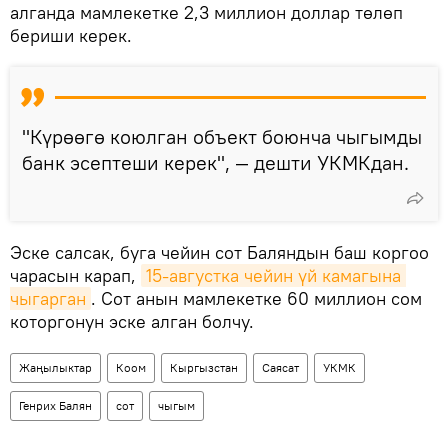
алганда мамлекетке 2,3 миллион доллар төлөп
бериши керек.
"Күрөөгө коюлган объект боюнча чыгымды
банк эсептеши керек", — дешти УКМКдан.
Эске салсак, буга чейин сот Баляндын баш коргоо
чарасын карап,
15-августка чейин үй камагына 
чыгарган
. Сот анын мамлекетке 60 миллион сом
которгонун эске алган болчу.
Жаңылыктар
Коом
Кыргызстан
Саясат
УКМК
Генрих Балян
сот
чыгым