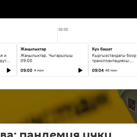
02:00
Жаңылыктар
Күн башат
я и
Жаңылыктар. Чыгарылыш
Кыргызстандагы боор
дут
09:00
трансплантациясы:
жетишкендиктер жана
09:00
09:04
4 мин
46 мин
келечеги
ва: пандемия ички