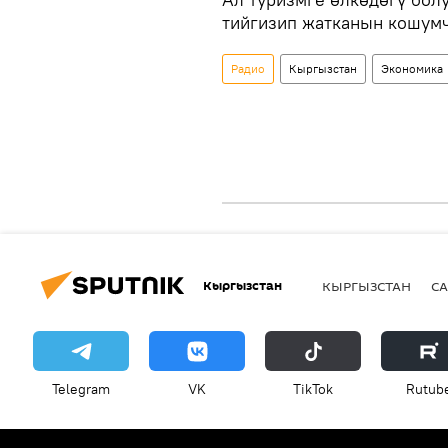
тийгизип жатканын кошум
Радио
Кыргызстан
Экономика
Кыргызстан
КЫРГЫЗСТАН
СА
Telegram
VK
ТikТоk
Rutub