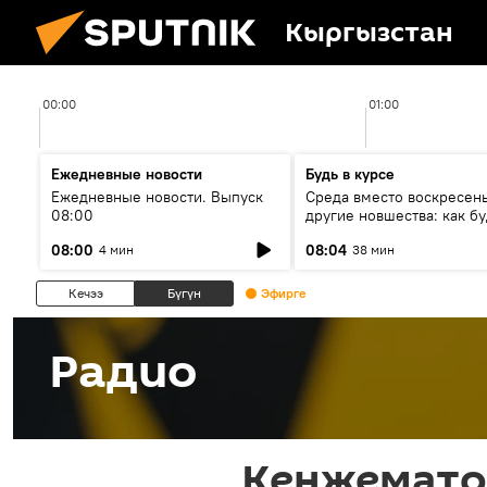
Кыргызстан
00:00
01:00
Ежедневные новости
Будь в курсе
Ежедневные новости. Выпуск
Среда вместо воскресень
08:00
другие новшества: как бу
проходить выборы в КР?
08:00
08:04
4 мин
38 мин
Кечээ
Бүгүн
Эфирге
Радио
Кенжемато