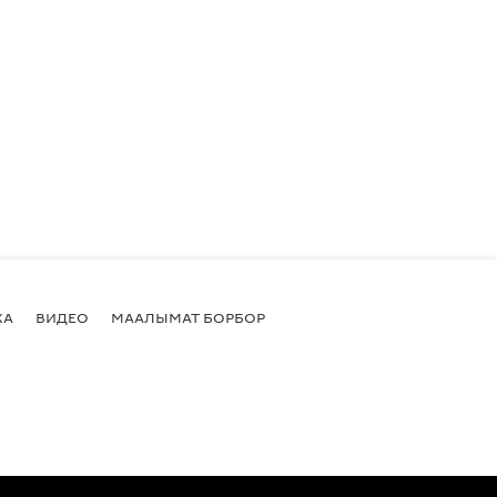
КА
ВИДЕО
МААЛЫМАТ БОРБОР