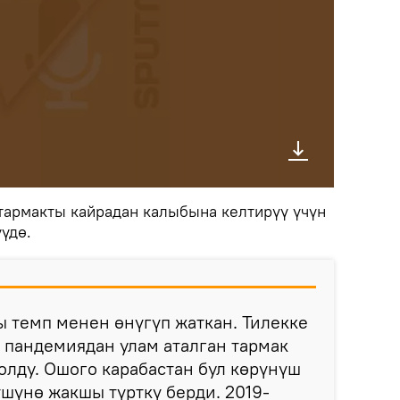
тармакты кайрадан калыбына келтирүү үчүн
үдө.
 темп менен өнүгүп жаткан. Тилекке
 пандемиядан улам аталган тармак
болду. Ошого карабастан бул көрүнүш
шүнө жакшы түрткү берди. 2019-