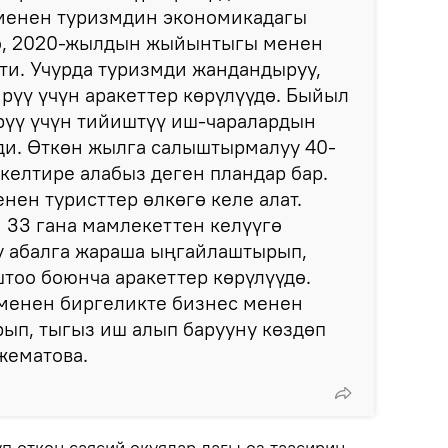
енен туризмдин экономикадагы
со, 2020-жылдын жыйынтыгы менен
тти. Учурда туризмди жандандыруу,
рүү үчүн аракеттер көрүлүүдө. Быйыл
рүү үчүн тийиштүү иш-чаралардын
ди. Өткөн жылга салыштырмалуу 40-
келтире алабыз деген пландар бар.
нен туристтер өлкөгө келе алат.
 33 гана мамлекеттен келүүгө
у абалга жараша ыңгайлаштырып,
штоо боюнча аракеттер көрүлүүдө.
енен биргеликте бизнес менен
ып, тыгыз иш алып барууну көздөп
жематова.
п өткөн саясий окуялар дагы өз таасирин