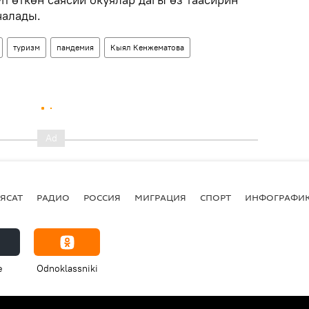
чалады.
туризм
пандемия
Кыял Кенжематова
ЯСАТ
РАДИО
РОССИЯ
МИГРАЦИЯ
СПОРТ
ИНФОГРАФИ
e
Odnoklassniki