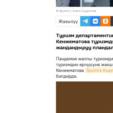
©
Sputnik
/ Асель Сыдыкова
Жазылуу
Туризм департаменти
Кенжематова туризмд
жандандыруу планда
Пандемия жалпы туризмди 
туризмдин өрчүшүнө жакшы
Кенжематова
Sputnik Кыр
билдирди.