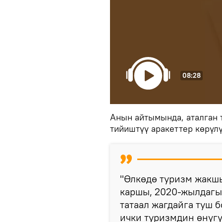
08:28
Анын айтымында, аталган 
тийиштүү аракеттер көрүлү
"Өлкөдө туризм жакшы
каршы, 2020-жылдагы
татаал жагдайга туш 
ички туризмдин өнүгү