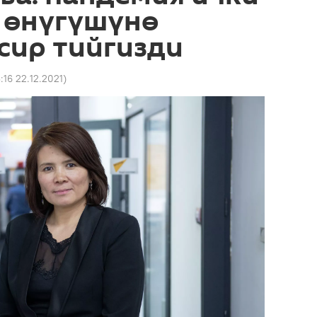
 өнүгүшүнө
сир тийгизди
:16 22.12.2021
)