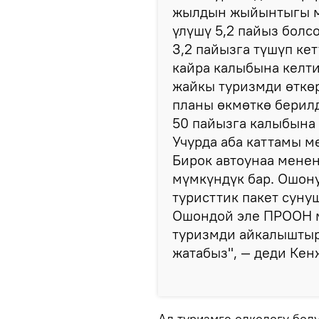
жылдын жыйынтыгы м
үлүшү 5,2 пайыз бол
3,2 пайызга түшүп ке
кайра калыбына келти
жайкы туризмди өткө
планы өкмөткө берил
50 пайызга калыбына 
Учурда аба каттамы ме
Бирок автоунаа менен
мүмкүндүк бар. Ошон
туристтик пакет суну
Ошондой эле ПРООН м
туризмди айкалыштыр
жатабыз", — деди Кен
Ал туризмге өлкөдөгү болу