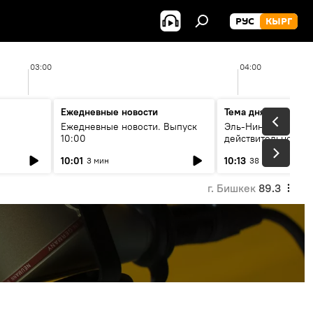
РУС
КЫРГ
03:00
04:00
Ежедневные новости
Тема дня
Ежедневные новости. Выпуск
Эль-Ниньо, жара и 
10:00
действительно вли
 өнүгүү
погоду в Кыргызст
10:01
10:13
3 мин
38 мин
г. Бишкек
89.3