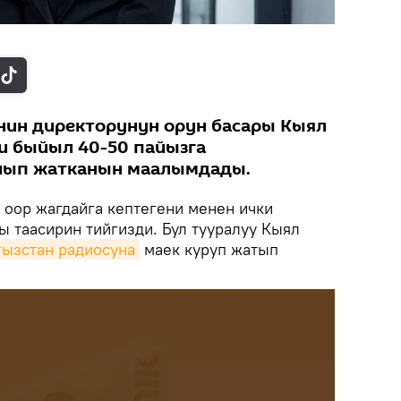
нин директорунун орун басары Кыял
и быйыл 40-50 пайызга
лып жатканын маалымдады.
оор жагдайга кептегени менен ички
 таасирин тийгизди. Бул тууралуу Кыял
гызстан радиосуна
маек куруп жатып