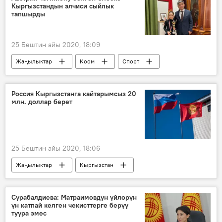
Кыргызстандын элчиси сыйлык
тапшырды
25 Бештин айы 2020, 18:09
Жаңылыктар
Коом
Спорт
спортчу
Австрия
элчи
чемпион
грамота
Россия Кыргызстанга кайтарымсыз 20
млн. доллар берет
25 Бештин айы 2020, 18:06
Жаңылыктар
Кыргызстан
Экономика
бюджет
Россия
Сурабалдиева: Матраимовдун үйлөрүн
үн катпай келген чекисттерге берүү
туура эмес