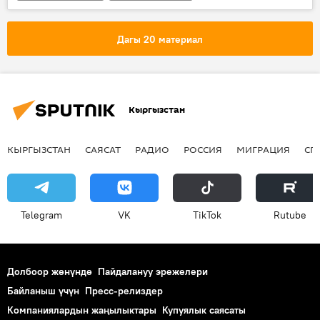
Окуялар
Бишкек
ӨКМ
өрт
турак үй
Дагы 20 материал
Кыргызстан
КЫРГЫЗСТАН
САЯСАТ
РАДИО
РОССИЯ
МИГРАЦИЯ
СП
Telegram
VK
ТikТоk
Rutube
Долбоор жөнүндө
Пайдалануу эрежелери
Байланыш үчүн
Пресс-релиздер
Компаниялардын жаңылыктары
Купуялык саясаты