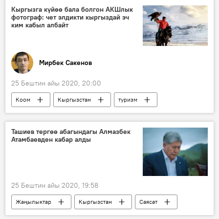
"Манас" эл аралык аэропорту
коррупция
Кыргызга күйөө бала болгон АКШлык
фотограф: чет элдикти кыргыздай эч
ким кабыл албайт
Мирбек Сакенов
25 Бештин айы 2020, 20:00
Коом
Кыргызстан
туризм
фотограф
маек
Ташиев тергөө абагындагы Алмазбек
Атамбаевден кабар алды
25 Бештин айы 2020, 19:58
Жаңылыктар
Кыргызстан
Саясат
Алмазбек Атамбаев
УКМК