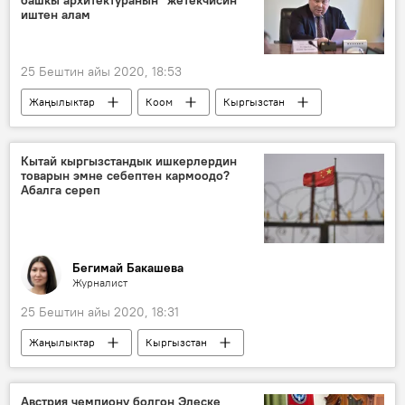
башкы архитектуранын" жетекчисин
Сүрөт түрмөк
иштен алам
25 Бештин айы 2020, 18:53
Жаңылыктар
Коом
Кыргызстан
УКМК
кармоо
коррупция
кызматтан алуу
Кытай кыргызстандык ишкерлердин
товарын эмне себептен кармоодо?
Абалга сереп
Бегимай Бакашева
Журналист
25 Бештин айы 2020, 18:31
Жаңылыктар
Кыргызстан
Аналитика
Экономика
Кытай
чек ара
коронавирус
абал
Австрия чемпиону болгон Элеске