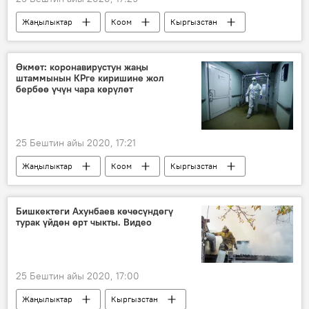
Жаңылыктар
Коом
Кыргызстан
жетекчи
шектүү
коррупция
Өкмөт: коронавирустун жаңы
штаммынын КРге киришине жол
бербөө үчүн чара көрүлөт
25 Бештин айы 2020, 17:21
Жаңылыктар
Коом
Кыргызстан
коронавирус
жаңы штамм
Коронавируска байланыштуу Кыргызстандагы кырдаал
Бишкектеги Ахунбаев көчөсүндөгү
турак үйдөн өрт чыкты. Видео
25 Бештин айы 2020, 17:00
Жаңылыктар
Кыргызстан