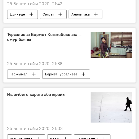
25 Бештин айы 2020, 21:42
Дүйнөдө
Саясат
Аналитика
Ой-пикир
Молдова
депутат
иликтөө
Жорж Сорос
Турсалиева Бермет Кенжебековна —
өмүр баяны
бейөкмөт уюму
"Сорос" фонду
Коом
25 Бештин айы 2020, 21:38
Таржымал
Бермет Турсалиева
Ишембиге карата аба ырайы
25 Бештин айы 2020, 21:03
Жаңылыктар
Коом
Кыргызстан