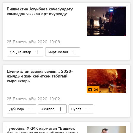
Камчыбек Ташиев
тергөө абагы
Бишкектин Ахунбаев көчөсүндөгү
кампадан чыккан өрт өчүрүлдү
Алмазбек Атамбаевдин кармалышы
25 Бештин айы 2020, 19:08
Жаңылыктар
Кыргызстан
Окуялар
Бишкек
өрт
өчүрүү
кампа
Дүйнө элин азапка салып... 2020-
жылдын жан кейиткен табигый
кырсыктары
24
25 Бештин айы 2020, 19:02
Дүйнөдө
Окуялар
Сүрөт
Мультимедиа
табигый кырсык
сел
жер титирөө
вулкан
Түлөбаев: УКМК кармаган "Бишкек