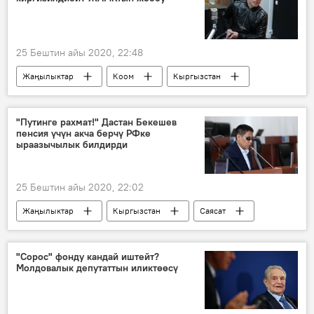
25 Бештин айы 2020, 22:48
Жаңылыктар
Коом
Кыргызстан
балбан
чемпион
шектүү
тергөө абагы
Роман Царев
"Путинге рахмат!" Дастан Бекешев
пенсия үчүн акча берчү РФке
ыраазычылык билдирди
25 Бештин айы 2020, 22:02
Жаңылыктар
Кыргызстан
Саясат
Россия
Дүйнөдө
пенсия
акча
жардам
депутат
"Сорос" фонду кандай иштейт?
Молдовалык депутаттын иликтөөсү