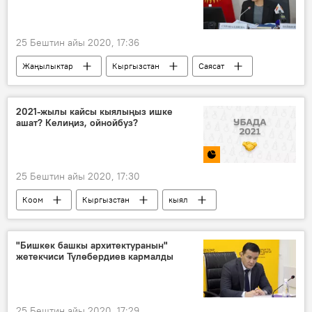
25 Бештин айы 2020, 17:36
Жаңылыктар
Кыргызстан
Саясат
өкмөт
батир
Райымбек Матраимов
жетим
2021-жылы кайсы кыялыңыз ишке
ашат? Келиңиз, ойнойбуз?
балдар
Элвира Сурабалдиева
25 Бештин айы 2020, 17:30
Коом
Кыргызстан
кыял
максат
Инфографика
Мультимедиа
"Бишкек башкы архитектуранын"
жетекчиси Түлөбердиев кармалды
25 Бештин айы 2020, 17:29