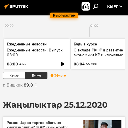
КЫРГ
Кыргызстан
00:00
01:00
Ежедневные новости
Будь в курсе
Ежедневные новости. Выпуск
О вкладе РКФР в развитие
08:00
экономики КР и ключевых
секторах до 2030 года
08:00
08:04
4 мин
55 мин
Кечээ
Бүгүн
Эфирге
г. Бишкек
89.3
Жаңылыктар 25.12.2020
Роман Царев тергөө абагына
киргизилдиби? ЖАМКтын жообу