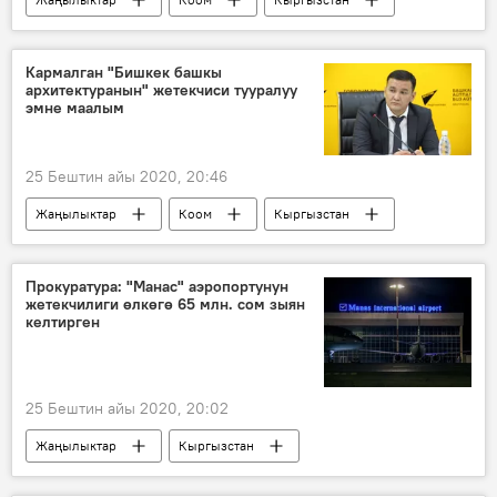
аба ырайы
декабрь
Кармалган "Бишкек башкы
архитектуранын" жетекчиси тууралуу
эмне маалым
25 Бештин айы 2020, 20:46
Жаңылыктар
Коом
Кыргызстан
кызмат
жетекчи
бир тууган
Прокуратура: "Манас" аэропортунун
жетекчилиги өлкөгө 65 млн. сом зыян
келтирген
25 Бештин айы 2020, 20:02
Жаңылыктар
Кыргызстан
Окуялар
Башкы прокуратура