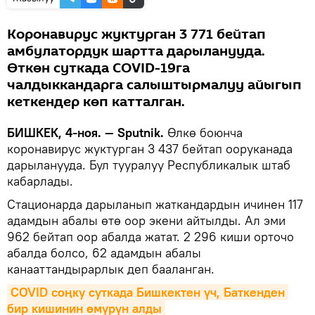
Коронавирус жуктурган 3 771 бейтап
амбулатордук шартта дарыланууда.
Өткөн суткада COVID-19га
чалдыккандарга салыштырмалуу айыгып
кеткендер көп катталган.
БИШКЕК, 4-ноя. — Sputnik.
Өлкө боюнча
коронавирус жуктурган 3 437 бейтап ооруканада
дарыланууда. Бул тууралуу Республикалык штаб
кабарлады.
Стационарда дарыланып жаткандардын ичинен 117
адамдын абалы өтө оор экени айтылды. Ал эми
962 бейтап оор абалда жатат. 2 296 киши орточо
абалда болсо, 62 адамдын абалы
канааттандырарлык деп бааланган.
COVID соңку суткада Бишкектен үч, Баткенден 
бир кишинин өмүрүн алды