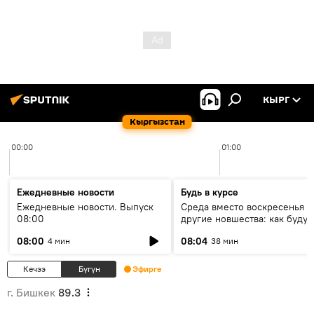
КЫРГ
Кыргызстан
00:00
01:00
Ежедневные новости
Будь в курсе
Ежедневные новости. Выпуск
Среда вместо воскресенья и
08:00
другие новшества: как будут
проходить выборы в КР?
08:00
08:04
4 мин
38 мин
Кечээ
Бүгүн
Эфирге
г. Бишкек
89.3