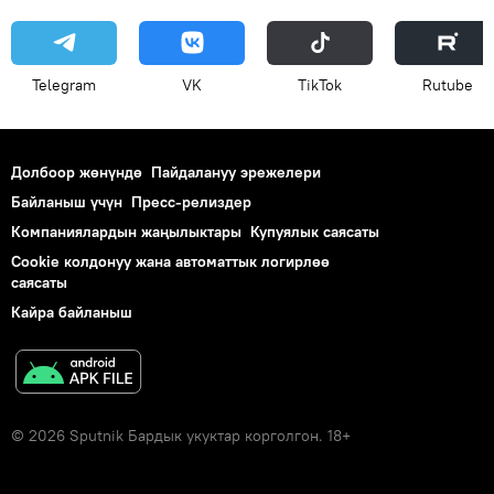
Telegram
VK
ТikТоk
Rutube
Долбоор жөнүндө
Пайдалануу эрежелери
Байланыш үчүн
Пресс-релиздер
Компаниялардын жаңылыктары
Купуялык саясаты
Cookie колдонуу жана автоматтык логирлөө
саясаты
Кайра байланыш
© 2026 Sputnik Бардык укуктар корголгон. 18+