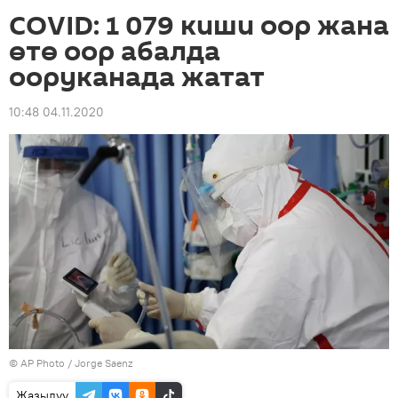
COVID: 1 079 киши оор жана
өтө оор абалда
ооруканада жатат
10:48 04.11.2020
©
AP Photo
/ Jorge Saenz
Жазылуу