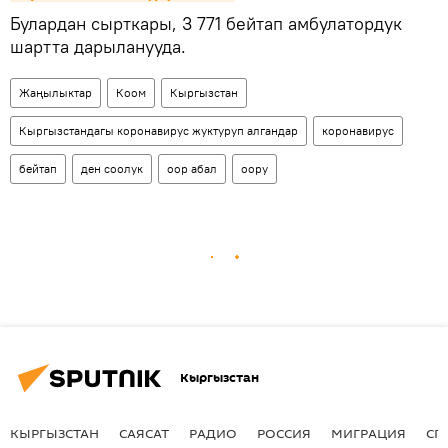
Булардан сырткары, 3 771 бейтап амбулатордук
шартта дарыланууда.
Жаңылыктар
Коом
Кыргызстан
Кыргызстандагы коронавирус жуктуруп алгандар
коронавирус
бейтап
ден соолук
оор абал
оору
Кыргызстан
КЫРГЫЗСТАН
САЯСАТ
РАДИО
РОССИЯ
МИГРАЦИЯ
СП