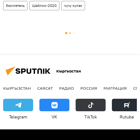
бюллетень
Шайлоо-2020
чүчү кулак
Кыргызстан
КЫРГЫЗСТАН
САЯСАТ
РАДИО
РОССИЯ
МИГРАЦИЯ
СП
Telegram
VK
ТikТоk
Rutube