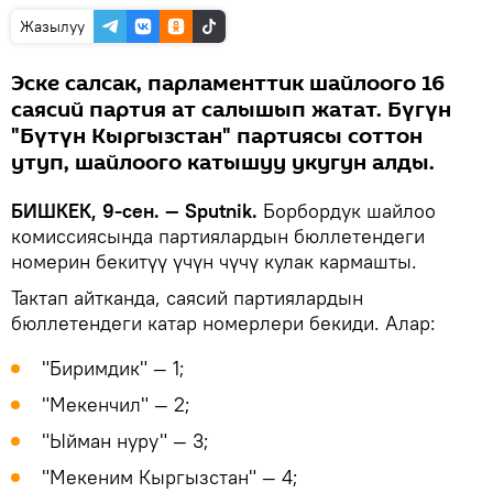
Жазылуу
Эске салсак, парламенттик шайлоого 16
саясий партия ат салышып жатат. Бүгүн
"Бүтүн Кыргызстан" партиясы соттон
утуп, шайлоого катышуу укугун алды.
БИШКЕК, 9-сен. — Sputnik.
Борбордук шайлоо
комиссиясында партиялардын бюллетендеги
номерин бекитүү үчүн чүчү кулак кармашты.
Тактап айтканда, саясий партиялардын
бюллетендеги катар номерлери бекиди. Алар:
"Биримдик" — 1;
"Мекенчил" — 2;
"Ыйман нуру" — 3;
"Мекеним Кыргызстан" — 4;