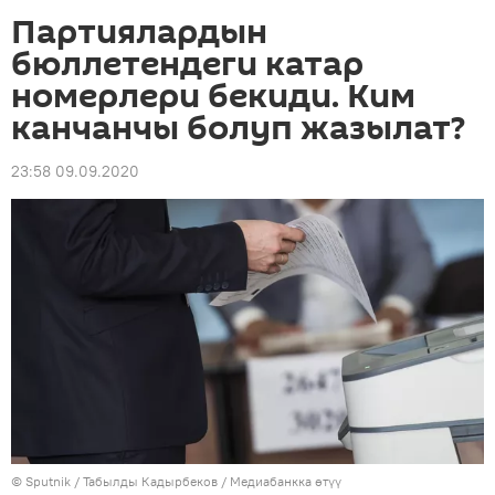
Партиялардын
бюллетендеги катар
номерлери бекиди. Ким
канчанчы болуп жазылат?
23:58 09.09.2020
©
Sputnik / Табылды Кадырбеков
/
Медиабанкка өтүү