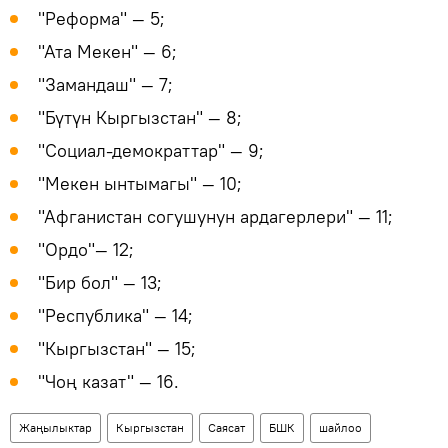
"Реформа" — 5;
"Ата Мекен" — 6;
"Замандаш" — 7;
"Бүтүн Кыргызстан" — 8;
"Cоциал-демократтар" — 9;
"Мекен ынтымагы" — 10;
"Афганистан согушунун ардагерлери" — 11;
"Ордо"— 12;
"Бир бол" — 13;
"Республика" — 14;
"Кыргызстан" — 15;
"Чоң казат" — 16.
Жаңылыктар
Кыргызстан
Саясат
БШК
шайлоо