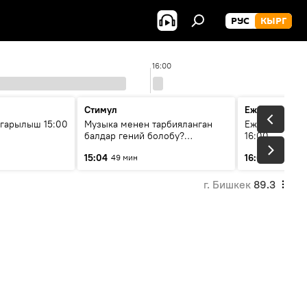
РУС
КЫРГ
16:00
Стимул
Ежедневные 
гарылыш 15:00
Музыка менен тарбияланган
Ежедневные н
балдар гений болобу?
16:00
Кыргыздын жашоосунда
15:04
16:01
49 мин
3 мин
музыканын орду
г. Бишкек
89.3