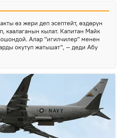
акты өз жери деп эсептейт, өздөрүн
, каалаганын кылат. Капитан Майк
 ошондой. Алар "игилчилер" менен
арды окутуп жатышат", — деди Абу