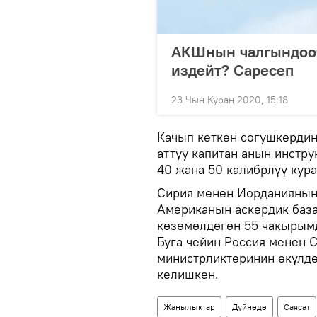
АКШнын чалгындооч
издейт? Саресеп
23 Чын Куран 2020, 15:18
Качып кеткен согушкердин
аттуу капитан анын инстр
40 жана 50 калибрлүү кур
Сирия менен Иорданиянын
Американын аскердик баз
көзөмөлдөгөн 55 чакырымд
Буга чейин Россия менен 
министрликтеринин өкүлдө
келишкен.
Жаңылыктар
Дүйнөдө
Саясат