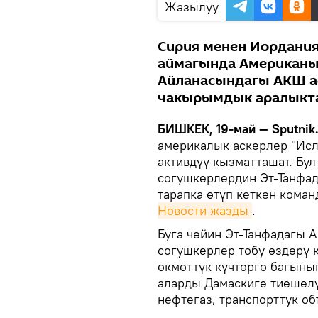
Жазылуу
Сирия менен Иордания
аймагында Американын
Айланасындагы АКШ а
чакырымдык аралыкта 
БИШКЕК, 19-май — Sputnik
америкалык аскерлер "Исл
активдүү кызматташат. Бу
согушкерлердин Эт-Танфад
тарапка өтүп кеткен кома
Новости жазды
.
Буга чейин Эт-Танфадагы 
согушкерлер тобу өздөрү 
өкмөттүк күчтөргө багыны
аларды Дамаскиге тиешелү
нефтегаз, транспорттук о