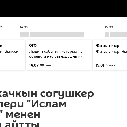
42
14:00
15:00
ти
ОГО!
Жаңылыктар
и. Выпуск
Люди и события, которые не
Жаңылыктар. Чы
оставили нас равнодушными
14:07
15:01
38 мин
3 мин
качкын согушкер
лери "Ислам
" менен
 айтты