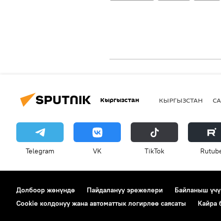
Кыргызстан
КЫРГЫЗСТАН
СА
Telegram
VK
ТikТоk
Rutub
Долбоор жөнүндө
Пайдалануу эрежелери
Байланыш үчү
Cookie колдонуу жана автоматтык логирлөө саясаты
Кайра