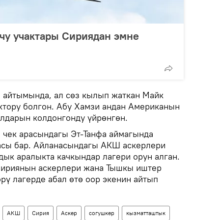
у учактары Сириядан эмне
 айтымында, ал сөз кылып жаткан Майк
уктору болгон. Абу Хамзи андан Американын
алдарын колдонгонду үйрөнгөн.
 чек арасындагы Эт-Танфа аймагында
асы бар. Айланасындагы АКШ аскерлери
ык аралыкта качкындар лагери орун алган.
Сириянын аскерлери жана Тышкы иштер
рү лагерде абал өтө оор экенин айтып
АКШ
Сирия
Аскер
согушкер
кызматташтык