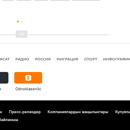
ЯСАТ
РАДИО
РОССИЯ
МИГРАЦИЯ
СПОРТ
ИНФОГРАФИ
e
Odnoklassniki
н
Пресс-релиздер
Компаниялардын жаңылыктары
Купуял
 байланыш