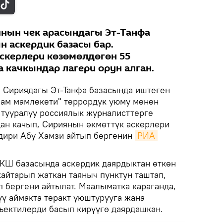
нын чек арасындагы Эт-Танфа
 аскердик базасы бар.
скерлери көзөмөлдөгөн 55
качкындар лагери орун алган.
.
Сириядагы Эт-Танфа базасында иштеген
ам мамлекети" террордук уюму менен
л тууралуу россиялык журналисттерге
ан качып, Сириянын өкмөттүк аскерлери
ндири Абу Хамзи айтып бергенин
РИА 
АКШ базасында аскердик даярдыктан өткөн
кайтарып жаткан таяныч пунктун таштап,
п бергени айтылат. Маалыматка караганда,
ү аймакта теракт уюштурууга жана
бъектилерди басып кирүүгө даярдашкан.