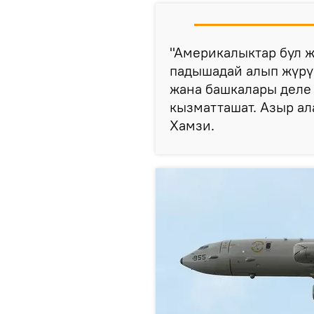
"Америкалыктар бул ж
падышадай алып жүрүп
жана башкалары деле
кызматташат. Азыр ал
Хамзи.