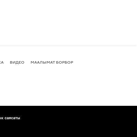
КА
ВИДЕО
МААЛЫМАТ БОРБОР
ык саясаты