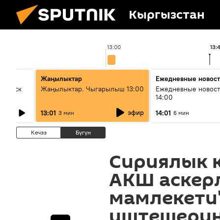
Кыргызстан
13:00
13:
Жаңылыктар
Ежедневные новос
Выпуск
Жаңылыктар. Чыгарылыш 13:00
Ежедневные новост
14:00
эфир
13:01
14:01
3 мин
6 мин
Кечээ
Бүгүн
Сириялык 
АКШ аскер
мамлекети
иштешерин