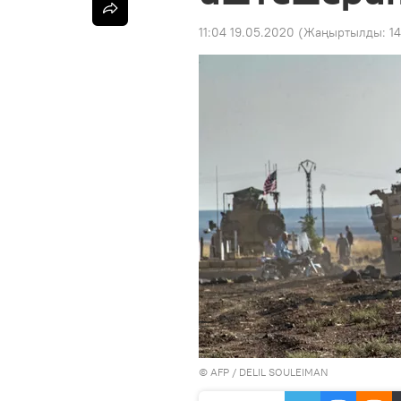
11:04 19.05.2020
(Жаңыртылды:
14
©
AFP
/ DELIL SOULEIMAN