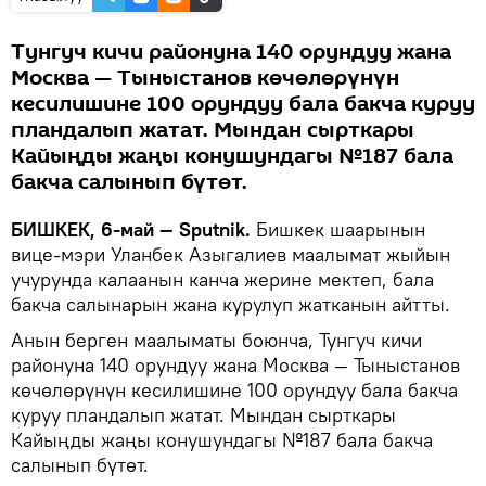
Тунгуч кичи районуна 140 орундуу жана
Москва — Тыныстанов көчөлөрүнүн
кесилишине 100 орундуу бала бакча куруу
пландалып жатат. Мындан сырткары
Кайыңды жаңы конушундагы №187 бала
бакча салынып бүтөт.
БИШКЕК, 6-май — Sputnik.
Бишкек шаарынын
вице-мэри Уланбек Азыгалиев маалымат жыйын
учурунда калаанын канча жерине мектеп, бала
бакча салынарын жана курулуп жатканын айтты.
Анын берген маалыматы боюнча, Тунгуч кичи
районуна 140 орундуу жана Москва — Тыныстанов
көчөлөрүнүн кесилишине 100 орундуу бала бакча
куруу пландалып жатат. Мындан сырткары
Кайыңды жаңы конушундагы №187 бала бакча
салынып бүтөт.