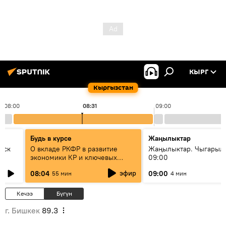
КЫРГ
Кыргызстан
08:00
08:31
09:00
Будь в курсе
Жаңылыктар
уск
О вкладе РКФР в развитие
Жаңылыктар. Чыгары
экономики КР и ключевых
09:00
секторах до 2030 года
эфир
08:04
09:00
55 мин
4 мин
Кечээ
Бүгүн
г. Бишкек
89.3