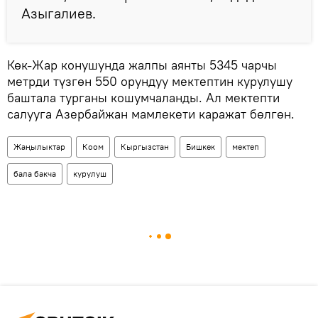
Азыгалиев.
Көк-Жар конушунда жалпы аянты 5345 чарчы
метрди түзгөн 550 орундуу мектептин курулушу
баштала турганы кошумчаланды. Ал мектепти
салууга Азербайжан мамлекети каражат бөлгөн.
Жаңылыктар
Коом
Кыргызстан
Бишкек
мектеп
бала бакча
курулуш