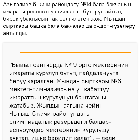
Азыгалиев 6-кичи райондогу №14 бала бакчанын
имараты реконструкцияланып бүтөрүн айтып,
бирок убактысын так белгилеген жок. Мындан
сырткары башка бала бакчалар да оңдоп-түзөлөрү
айтылды.
"Быйыл сентябрда №19 орто мектебинин
имараты курулуп бүтүп, пайдаланууга
берүү каралган. Мындан сырткары №6
мектеп-гимназиясына үч кабаттуу
имараттын курулушун баштаганы
жатабыз. Жылдын аягына чейин
Чыгыш-5 кичи районундагы
олимпиадалык резервдеги балдар-
өспүрүмдөр мектебинин курулушу
аяктап, ишке берилип калат", — деди