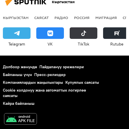
Кыргызстан
КЫРГЫЗСТАН
САЯСАТ
РАДИО
РОССИЯ
МИГРАЦИЯ
СП
Telegram
VK
ТikТоk
Rutube
Долбоор жөнүндө
Пайдалануу эрежелери
Байланыш үчүн
Пресс-релиздер
Компаниялардын жаңылыктары
Купуялык саясаты
Cookie колдонуу жана автоматтык логирлөө
саясаты
Кайра байланыш