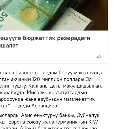
рөшүүгө бюджеттик резервдеги
мшалат
 жана бизнеске жардам берүү максатында
ган акчанын 120 миллион доллары Эл
елип түштү. Калганы дагы макулдашылган,
 каралууда. Мисалы, институттардын
роосунда жана өзүбүздүн мамлекеттик
тат”, — деди Асрандиев.
ыяларды Азия өнүктүрүү банкы, Дүйнөлүк
нкы, Европа союзу жана Германиянын KfW
гиледи. Айрым бөлүктөрү грант түрүндө