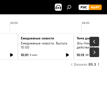
РУС
КЫРГ
03:00
04:00
Ежедневные новости
Тема дня
Ежедневные новости. Выпуск
Эль-Ниньо, жара и 
10:00
действительно вли
 өнүгүү
погоду в Кыргызст
10:01
10:13
3 мин
38 мин
г. Бишкек
89.3