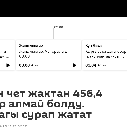
02:00
Жаңылыктар
Күн башат
я и
Жаңылыктар. Чыгарылыш
Кыргызстандагы боор
дут
09:00
трансплантациясы:
жетишкендиктер жана
09:00
09:04
4 мин
46 мин
келечеги
 чет жактан 456,4
р алмай болду.
агы сурап жатат
2:35 15.12.2021
)