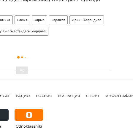
омика
насыя
карыз
каражат
Эркин Асрандиев
у Кыргызстандагы кырдаал
ЯСАТ
РАДИО
РОССИЯ
МИГРАЦИЯ
СПОРТ
ИНФОГРАФИ
e
Odnoklassniki