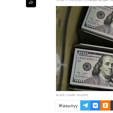
©
AFP
/ MARK WILSON
Жазылуу