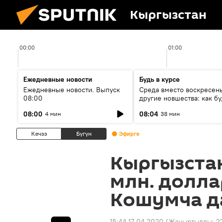
Кыргызстан
00:00
01:00
Ежедневные новости
Будь в курсе
Ежедневные новости. Выпуск
Среда вместо воскресень
08:00
другие новшества: как бу
проходить выборы в КР?
08:00
08:04
4 мин
38 мин
Кечээ
Бүгүн
Эфирге
Кыргызстан
млн. долла
Кошумча д
15:44 17.04.2020
(Жаңыртылды:
2