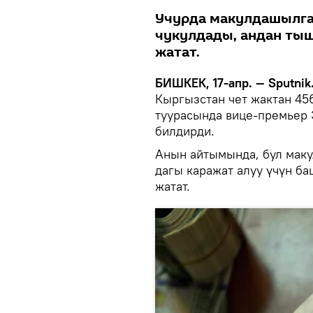
Учурда макулдашылга
чукулдады, андан ты
жатат.
БИШКЕК, 17-апр. — Sputnik
Кыргызстан чет жактан 45
туурасында вице-премьер 
билдирди.
Анын айтымында, бул маку
дагы каражат алуу үчүн б
жатат.