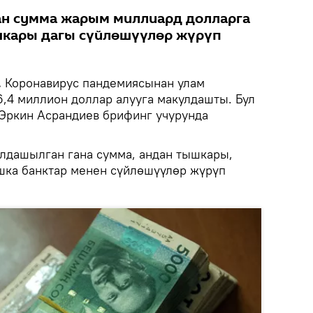
н сумма жарым миллиард долларга
шкары дагы сүйлөшүүлөр жүрүп
.
Коронавирус пандемиясынан улам
6,4 миллион доллар алууга макулдашты. Бул
Эркин Асрандиев брифинг учурунда
лдашылган гана сумма, андан тышкары,
ашка банктар менен сүйлөшүүлөр жүрүп