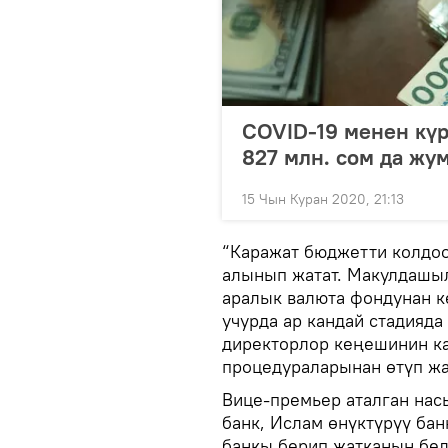
COVID-19 менен кү
827 млн. сом да жу
15 Чын Куран 2020, 21:13
“Каражат бюджетти колдоо
алынып жатат. Макулдашыл
аралык валюта фондунан к
учурда ар кандай стадияда
директорлор кеңешинин ка
процедураларынан өтүп жа
Вице-премьер аталган нас
банк, Ислам өнүктүрүү ба
банкы берип жатканын бел