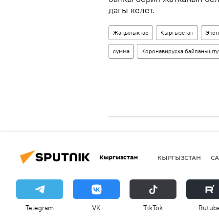
дагы келет.
Жаңылыктар
Кыргызстан
Экон
сумма
Коронавируска байланышту
Кыргызстан
КЫРГЫЗСТАН
СА
Telegram
VK
ТikТоk
Rutub