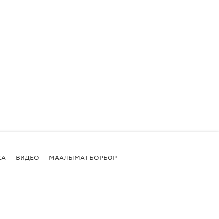
КА
ВИДЕО
МААЛЫМАТ БОРБОР