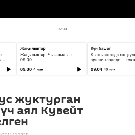
02:00
Жаңылыктар
Күн башат
е
Жаңылыктар. Чыгарылыш
Кыргызстанда мөңгүл
х
09:00
эриши тездеди — токт
мүмкүн эмеспи?
09:00
09:04
4 мин
46 мин
ус жуктурган
үч аял Кувейт
елген
4:27 14.12.2021
)