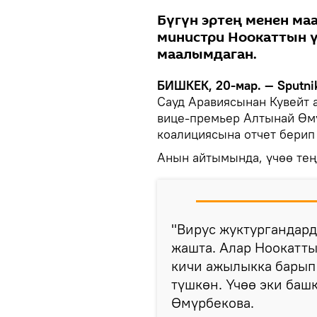
Бүгүн эртең менен м
министри Ноокаттын ү
маалымдаган.
БИШКЕК, 20-мар. — Sputni
Сауд Аравиясынан Кувейт 
вице-премьер Алтынай Өм
коалициясына отчет берип
Анын айтымында, үчөө тең
"Вирус жуктургандарды
жашта. Алар Ноокатты
кичи ажылыкка барып 
түшкөн. Үчөө эки баш
Өмүрбекова.