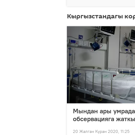
Кыргызстандагы ко
Мындан ары умрада
обсервацияга жатк
20 Жалган Куран 2020, 11:25