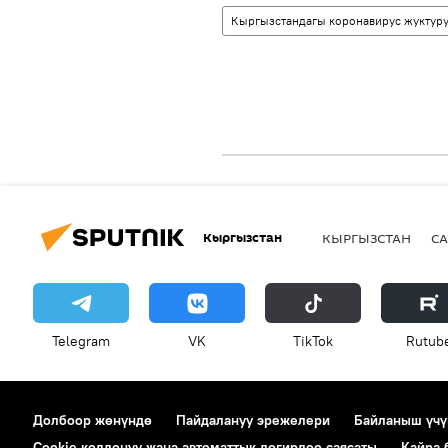
Кыргызстандагы коронавирус жуктуру
Кыргызстан
КЫРГЫЗСТАН
СА
Telegram
VK
ТikТоk
Rutub
Долбоор жөнүндө
Пайдалануу эрежелери
Байланыш үчү
Cookie колдонуу жана автоматтык логирлөө саясаты
Кайра