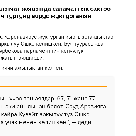
аалымат жыйында саламаттык сактоо
ч тургуну вирус жуктурганын
k.
Коронавирус жуктурган кыргызстандыктар
аркылуу Ошко келишкен. Бул туурасында
үрбекова парламенттин көпчүлүк
 жатып билдирди.
 кичи ажылыктан келген.
н үчөө тең аялдар. 67, 71 жана 77
н эки айылынан болот. Сауд Аравияга
кайра Кувейт аркылуу түз Ошко
ка учак менен келишкен", — деди