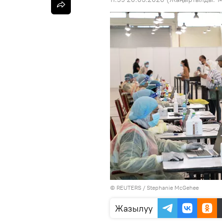
©
REUTERS
/ Stephanie McGehee
Жазылуу