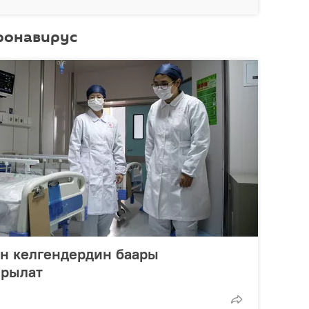
ронавирус
н келгендердин баары
ырылат