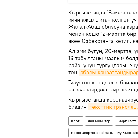
Кыргызстанда 18-мартта к
кичи ажылыктан келген үч
Жалал-Абад облусуна кара
менен кошо 12-мартта бир
экөө Өзбекстанга кетип, к
Ал эми бүгүн, 20-мартта, 
19 табылганы маалым болд
районунун тургундары. Уч
тең
абалы канааттандыра
Түзүлгөн кырдаалга байла
өзгөчө кырдаал киргизилд
Кыргызстанда коронавиру
биздин
тексттик трансляц
Коом
Жаңылыктар
Кыргызста
Коронавируска байланыштуу Кыргызс