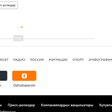
п алгандар
ЯСАТ
РАДИО
РОССИЯ
МИГРАЦИЯ
СПОРТ
ИНФОГРАФИ
e
Odnoklassniki
н
Пресс-релиздер
Компаниялардын жаңылыктары
Купуял
 байланыш