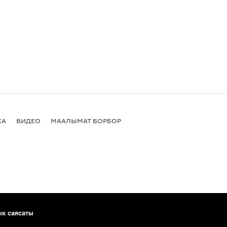
КА
ВИДЕО
МААЛЫМАТ БОРБОР
ык саясаты