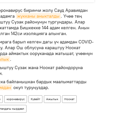
оронавирус биринчи жолу Сауд Аравиядан
 адамга
жукканы аныкталды
. Үчөө тең
штуу Сузак районунун тургундары. Алар
 каттамда Бишкекке 144 адам келген. Анын
алган 142си изоляцияга алынган.
умрага барып келген дагы үч адамдан COVID-
у. Алар Ош облусуна караштуу Ноокат
урда аймактык ооруканада жатышат, үчөөнүн
рлык
.
ныштуу Сузак жана Ноокат райондоруна
и.
ска байланышкан бардык маалыматтарды
иядан
окуп туруңуздар.
н
коронавирус
Кувейт
Ажылык
Ноокат
тандагы кырдаал