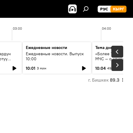
РУС
КЫРГ
03:00
04:00
Ежедневные новости
Тема дня
өрдүн
Ежедневные новости. Выпуск
«Более 1200 сёл в 
отуу
10:00
МЧС — о климате, 
системе оповещен
10:01
10:04
3 мин
49 мин
населения
г. Бишкек
89.3