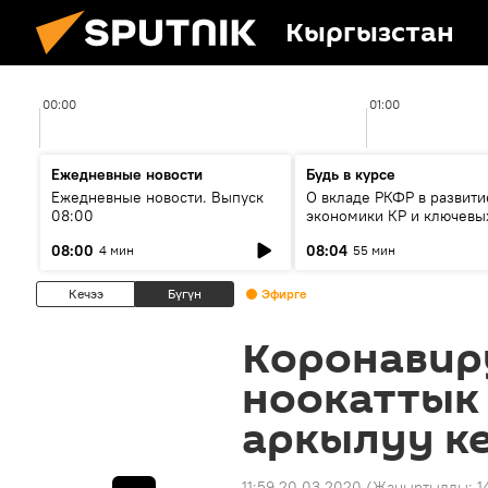
Кыргызстан
00:00
01:00
Ежедневные новости
Будь в курсе
Ежедневные новости. Выпуск
О вкладе РКФР в развити
08:00
экономики КР и ключевы
секторах до 2030 года
08:00
08:04
4 мин
55 мин
Кечээ
Бүгүн
Эфирге
Коронавир
ноокаттык 
аркылуу к
11:59 20.03.2020
(Жаңыртылды:
1