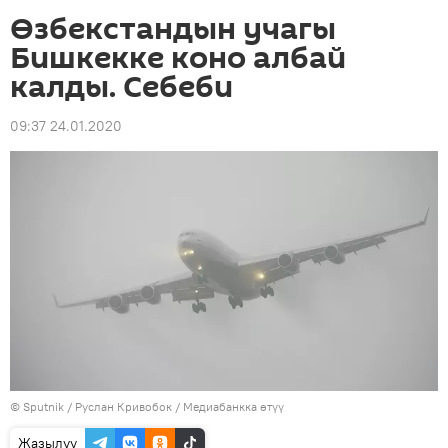
Өзбекстандын учагы
Бишкекке коно албай
калды. Себеби
09:37 24.01.2020
©
Sputnik
/ Руслан Кривобок
/
Медиабанкка өтүү
Жазылуу