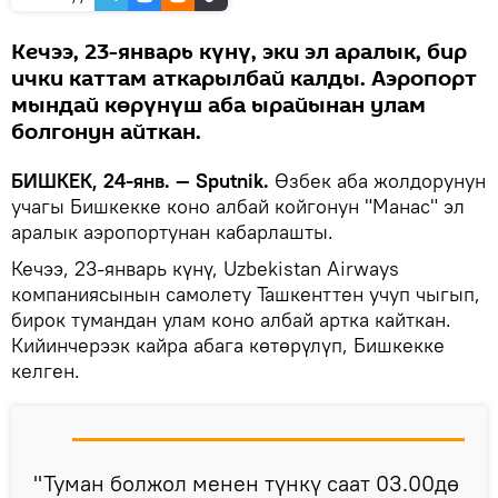
Кечээ, 23-январь күнү, эки эл аралык, бир
ички каттам аткарылбай калды. Аэропорт
мындай көрүнүш аба ырайынан улам
болгонун айткан.
БИШКЕК, 24-янв. — Sputnik.
Өзбек аба жолдорунун
учагы Бишкекке коно албай койгонун "Манас" эл
аралык аэропортунан кабарлашты.
Кечээ, 23-январь күнү, Uzbekistan Airways
компаниясынын самолету Ташкенттен учуп чыгып,
бирок тумандан улам коно албай артка кайткан.
Кийинчерээк кайра абага көтөрүлүп, Бишкекке
келген.
"Туман болжол менен түнкү саат 03.00дө