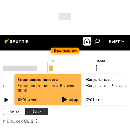
КЫРГ
Кыргызстан
16:00
16:33
Ежедневные новости
Жаңылыктар
ан
Ежедневные новости. Выпуск
Жаңылыктар. Чыгарыл
16:00
эфир
16:01
17:01
3 мин
7 мин
Кечээ
Бүгүн
г. Бишкек
89.3