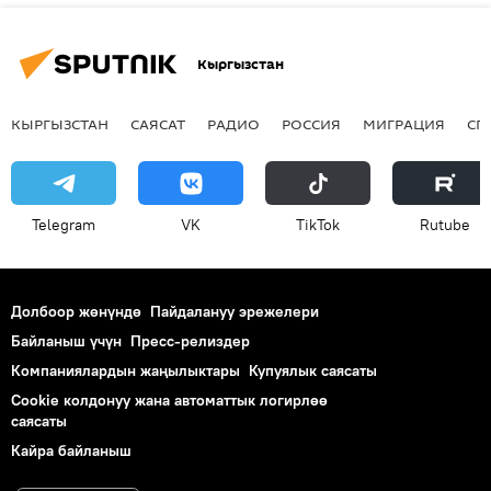
Кыргызстан
КЫРГЫЗСТАН
САЯСАТ
РАДИО
РОССИЯ
МИГРАЦИЯ
СП
Telegram
VK
ТikТоk
Rutube
Долбоор жөнүндө
Пайдалануу эрежелери
Байланыш үчүн
Пресс-релиздер
Компаниялардын жаңылыктары
Купуялык саясаты
Cookie колдонуу жана автоматтык логирлөө
саясаты
Кайра байланыш