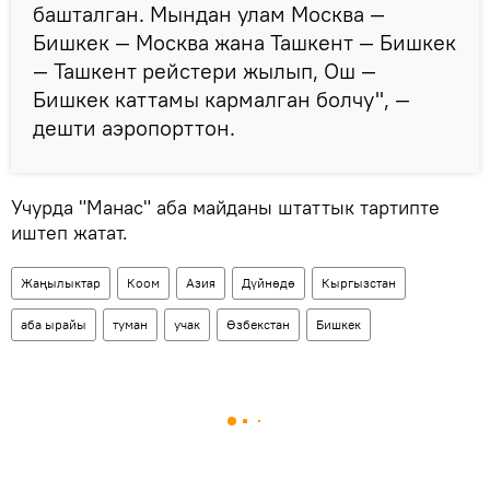
башталган. Мындан улам Москва —
Бишкек — Москва жана Ташкент — Бишкек
— Ташкент рейстери жылып, Ош —
Бишкек каттамы кармалган болчу", —
дешти аэропорттон.
Учурда "Манас" аба майданы штаттык тартипте
иштеп жатат.
Жаңылыктар
Коом
Азия
Дүйнөдө
Кыргызстан
аба ырайы
туман
учак
Өзбекстан
Бишкек