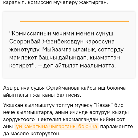
каралып, комиссия мүчөлөрү жактырган.
"Комиссиянын чечими менен сунуш
Сооронбай Жээнбековдун кароосуна
жөнөтүлдү. Мыйзамга ылайык, сотторду
мамлекет башчы дайындап, кызматтан
кетирет", — деп айтылат маалыматта.
Азырынча судья Сулайманова кайсы иш боюнча
айыпталып жатканы белгисиз.
Уюшкан кылмыштуу топтун мүчөсү "Казак" бир
нече кылмыштарга, анын ичинде өспүрүм кызды
зордуктоого шектелип кармалгандан кийин сот
аны
үй камагына чыгарганы боюнча
парламентте
да маселе көтөрүлгөн.