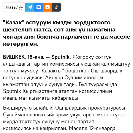
Жазылуу
"Казак" өспүрүм кызды зордуктоого
шектелип жатса, сот аны үй камагына
чыгарганы боюнча парламентте да маселе
көтөрүлгөн.
БИШКЕК, 16-янв. — Sputnik.
Жогорку соттун
алдындагы тартип комиссиясы уюшкан кылмыштуу
топтун мүчөсү "Казакты" бошоткон Ош шаардык
сотунун судьясы Айнура Сулайманованы
кызматтан алууну сунуштады. Бул туурасында
Sputnik Кыргызстанга аталган комиссиянын
маалымат кызматы кабарлады.
Билдирүүгө ылайык, Ош шаардык прокуратурасы
Сулайманованын ыйгарым укуктарын мөөнөтүнөн
мурда токтотуу сунушу менен тартип
комиссиясына кайрылган. Маселе 12-январда