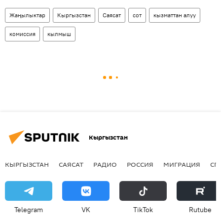
Жаңылыктар
Кыргызстан
Саясат
сот
кызматтан алуу
комиссия
кылмыш
Кыргызстан
КЫРГЫЗСТАН
САЯСАТ
РАДИО
РОССИЯ
МИГРАЦИЯ
СП
Telegram
VK
ТikТоk
Rutube