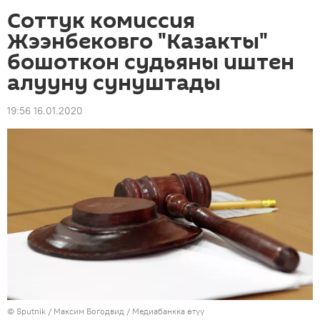
Соттук комиссия
Жээнбековго "Казакты"
бошоткон судьяны иштен
алууну сунуштады
19:56 16.01.2020
©
Sputnik
/ Максим Богодвид
/
Медиабанкка өтүү