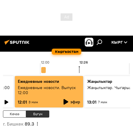
КЫРГ
Кыргызстан
12:00
12:26
1
Ежедневные новости
Жаңылыктар
11:00
Ежедневные новости. Выпуск
Жаңылыктар. Чыгарыл
12:00
эфир
12:01
13:01
3 мин
7 мин
Кечээ
Бүгүн
г. Бишкек
89.3