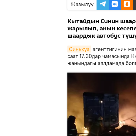
Жазылуу
Кытайдын Синин шаар
жарылып, анын кесепе
шаардык автобус түшү
Синьхуа
агенттигинин ма
саат 17.30дар чамасында
жанындагы аялдамада бол