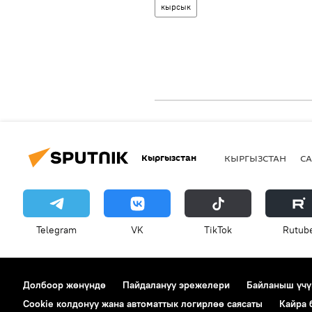
кырсык
Кыргызстан
КЫРГЫЗСТАН
СА
Telegram
VK
ТikТоk
Rutub
Долбоор жөнүндө
Пайдалануу эрежелери
Байланыш үчү
Cookie колдонуу жана автоматтык логирлөө саясаты
Кайра