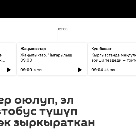
02:00
Жаңылыктар
Күн башат
е
Жаңылыктар. Чыгарылыш
Кыргызстанда мөңгүл
х
09:00
эриши тездеди — токт
мүмкүн эмеспи?
09:00
09:04
4 мин
46 мин
р оюлуп, эл
втобус түшүп
өк зыркыраткан