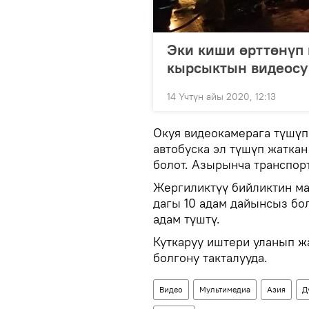
Эки киши өрттөнүп 
кырсыктын видеосу
14 Үчтүн айы 2020, 12:13
Окуя видеокамерага түшүп 
автобуска эл түшүп жатка
болот. Азырынча транспорт
Жергиликтүү бийликтин ма
дагы 10 адам дайынсыз бол
адам түштү.
Куткаруу иштери уланып ж
болгону такталууда.
Видео
Мультимедиа
Азия
Д