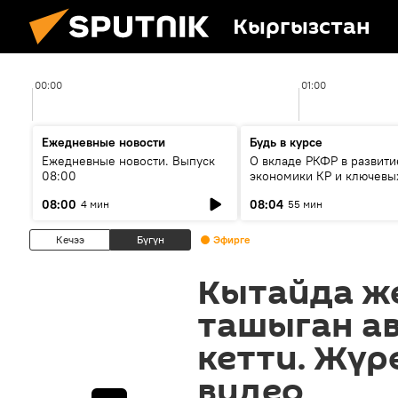
Кыргызстан
00:00
01:00
Ежедневные новости
Будь в курсе
Ежедневные новости. Выпуск
О вкладе РКФР в развити
08:00
экономики КР и ключевы
секторах до 2030 года
08:00
08:04
4 мин
55 мин
Кечээ
Бүгүн
Эфирге
Кытайда же
ташыган а
кетти. Жүр
видео