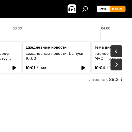
РУС
КЫРГ
03:00
04:00
Ежедневные новости
Тема дня
өрдүн
Ежедневные новости. Выпуск
«Более 1200 сёл в 
отуу
10:00
МЧС — о климате, 
системе оповещен
10:01
10:04
3 мин
49 мин
населения
г. Бишкек
89.3