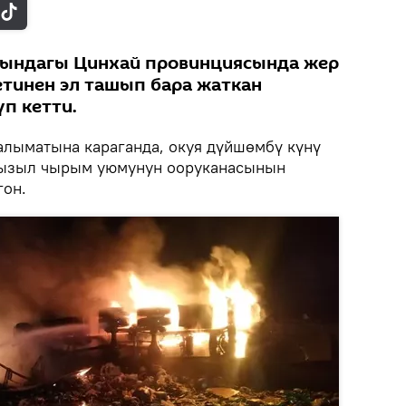
ындагы Цинхай провинциясында жер
тинен эл ташып бара жаткан
п кетти.
алыматына караганда, окуя дүйшөмбү күнү
 Кызыл чырым уюмунун ооруканасынын
гон.