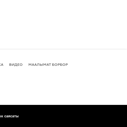
КА
ВИДЕО
МААЛЫМАТ БОРБОР
ык саясаты