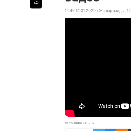
12:49 14.01.2020
(Жаңыртылды:
14
©
Youtube / CGTN