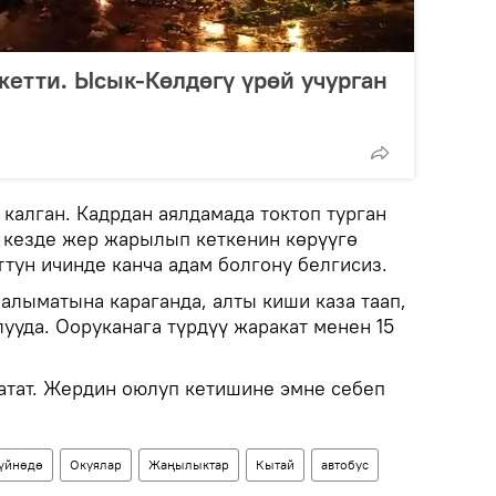
кетти. Ысык-Көлдөгү үрөй учурган
калган. Кадрдан аялдамада токтоп турган
н кезде жер жарылып кеткенин көрүүгө
тун ичинде канча адам болгону белгисиз.
алыматына караганда, алты киши каза таап,
ууда. Ооруканага түрдүү жаракат менен 15
атат. Жердин оюлуп кетишине эмне себеп
үйнөдө
Окуялар
Жаңылыктар
Кытай
автобус