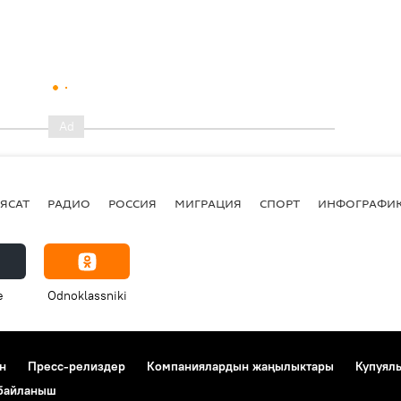
ЯСАТ
РАДИО
РОССИЯ
МИГРАЦИЯ
СПОРТ
ИНФОГРАФИ
e
Odnoklassniki
н
Пресс-релиздер
Компаниялардын жаңылыктары
Купуял
 байланыш