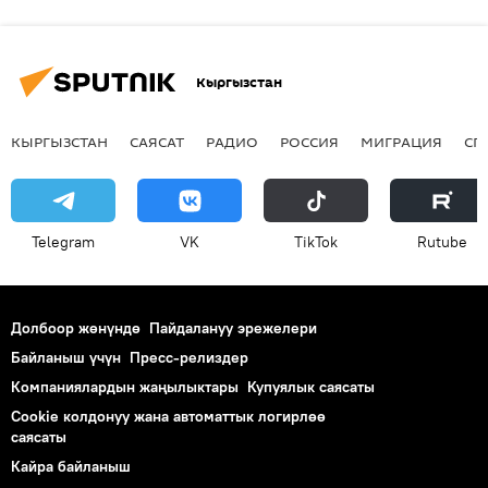
Кыргызстан
КЫРГЫЗСТАН
САЯСАТ
РАДИО
РОССИЯ
МИГРАЦИЯ
СП
Telegram
VK
ТikТоk
Rutube
Долбоор жөнүндө
Пайдалануу эрежелери
Байланыш үчүн
Пресс-релиздер
Компаниялардын жаңылыктары
Купуялык саясаты
Cookie колдонуу жана автоматтык логирлөө
саясаты
Кайра байланыш