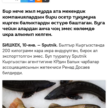
Бир нече жыл мурда ата мекендик
компаниялардын бири осетр тукумуна
кирген балыктарды өстүрө баштаган. Буга
чейин алардан анча чоң эмес көлөмдө
икра алынып келген.
БИШКЕК, 10-янв. — Sputnik.
Былтыр Кыргызстанда
200 килограмм кара икра өндүрүлгөн, бирок ал
экспорттолгон эмес. Бул тууралуу Sputnik
Кыргызстан агенттигине КРдин Балык чарбалар
ассоциациясынын жетекчиси Ренад Досаев
билдирди.