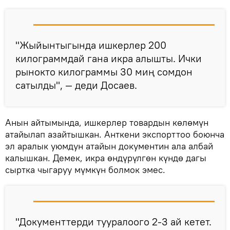
"Жыйынтыгында ишкерлер 200
килограммдай гана икра алышты. Ички
рынокто килограммы 30 миң сомдон
сатылды", — деди Досаев.
Анын айтымында, ишкерлер товардын көлөмүн
атайылап азайтышкан. Анткени экспорттоо боюнча
эл аралык уюмдун атайын документин ала албай
калышкан. Демек, икра өндүрүлгөн күндө дагы
сыртка чыгаруу мүмкүн болмок эмес.
"Документтерди тууралоого 2-3 ай кетет.