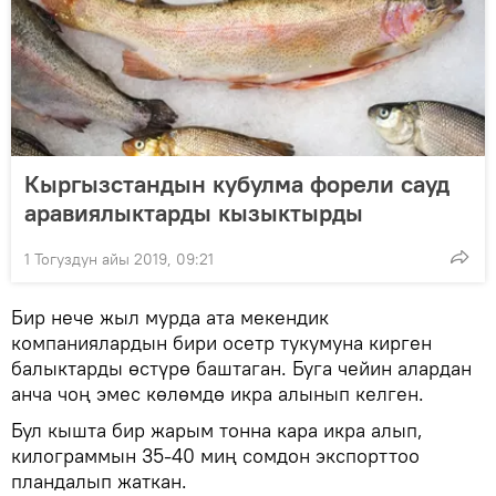
Кыргызстандын кубулма форели сауд
аравиялыктарды кызыктырды
1 Тогуздун айы 2019, 09:21
Бир нече жыл мурда ата мекендик
компаниялардын бири осетр тукумуна кирген
балыктарды өстүрө баштаган. Буга чейин алардан
анча чоң эмес көлөмдө икра алынып келген.
Бул кышта бир жарым тонна кара икра алып,
килограммын 35-40 миң сомдон экспорттоо
пландалып жаткан.