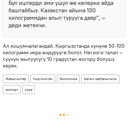
Бул иштерди эми ушул же келерки айда
баштайбыз. Казакстан айына 100
килограммдан алып турууга даяр", —
деди жетекчи.
Ал кошумчалагандай, Кыргызстанда күнүнө 50-100
килограмм икра өндүрүүгө болот. Негизги талап —
суунун жылуулугу 10 градустан жогору болушу
керек.
Жаңылыктар
Кыргызстан
Экономика
балык чарбачылыгы
экспорт
икра