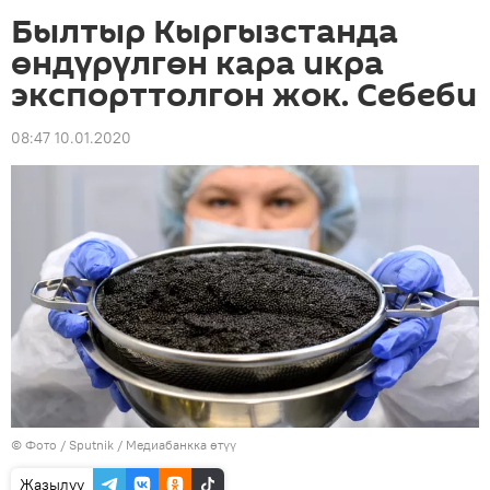
Былтыр Кыргызстанда
өндүрүлгөн кара икра
экспорттолгон жок. Себеби
08:47 10.01.2020
© Фото / Sputnik
/
Медиабанкка өтүү
Жазылуу