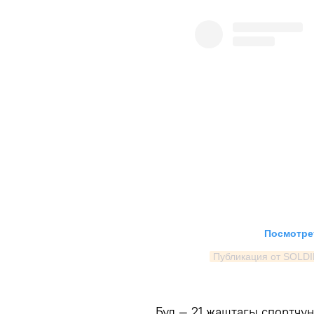
Посмотрет
Публикация от SOLDI
Бул — 21 жаштагы спортчу