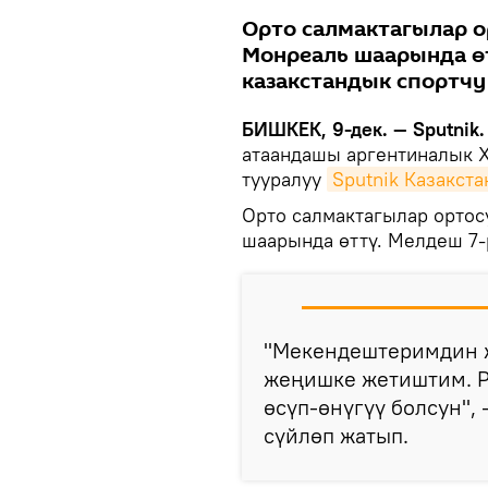
Орто салмактагылар 
Монреаль шаарында өт
казакстандык спортчу
БИШКЕК, 9-дек. — Sputnik.
атаандашы аргентиналык Х
тууралуу
Sputnik Казакста
Орто салмактагылар орто
шаарында өттү. Мелдеш 7-
"Мекендештеримдин ж
жеңишке жетиштим. Р
өсүп-өнүгүү болсун",
сүйлөп жатып.