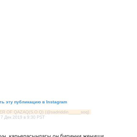
ь эту публикацию в Instagram
ER OF QAZAQ(S.O.Q) (@sadriddin_____soq)
7 Дек 2019 в 9:30 PST
нун карьерасындагы он биринчи жеңиши.