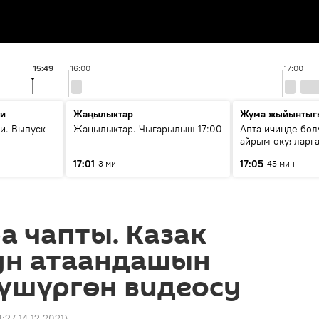
15:49
16:00
17:00
ти
Жаңылыктар
Жума жыйынтыг
и. Выпуск
Жаңылыктар. Чыгарылыш 17:00
Апта ичинде бол
айрым окуяларга
17:01
17:05
3 мин
45 мин
а чапты. Казак
ун атаандашын
үшүргөн видеосу
4:27 14.12.2021
)