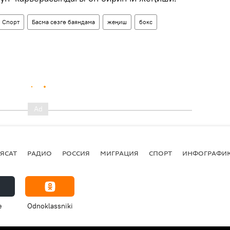
Спорт
Басма сөзгө баяндама
жеңиш
бокс
ЯСАТ
РАДИО
РОССИЯ
МИГРАЦИЯ
СПОРТ
ИНФОГРАФИ
e
Odnoklassniki