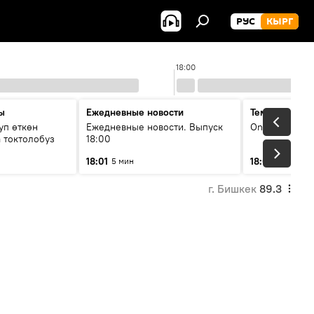
РУС
КЫРГ
18:00
ы
Ежедневные новости
Тема дня
уп өткөн
Ежедневные новости. Выпуск
On air
 токтолобуз
18:00
18:01
18:07
5 мин
30 мин
г. Бишкек
89.3