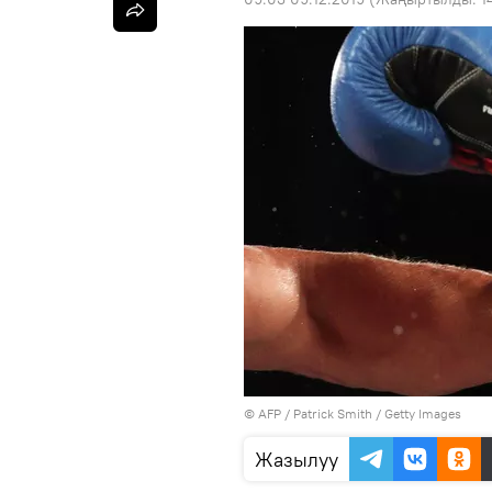
©
AFP
/ Patrick Smith / Getty Images
Жазылуу