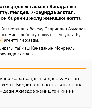
ортосундагы таймаш Канаданын
тү. Мелдеш 7-раундда аяктап,
 он биринчи жолу жеңишке жетти.
Казакстандык боксчу Садриддин Ахмедов
осе Вильялобосту нокаутка түшүрдү. Бул
н
агенттиги жазды.
сундагы таймаш Канаданын Монреаль
раундда аяктады.
ана жараткандын колдоосу менен
ахмат! Биздин өлкөдө тынчтык жана
 — деди Ахмедов жеңиштен кийин