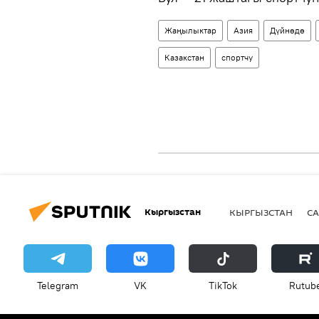
Жаңылыктар
Азия
Дүйнөдө
Казакстан
спортчу
Кыргызстан
КЫРГЫЗСТАН
СА
Telegram
VK
ТikТоk
Rutub