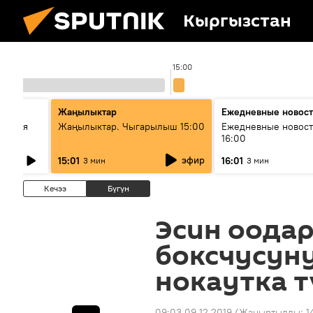
Кыргызстан
15:00
Жаңылыктар
Ежедневные новос
ческая
Жаңылыктар. Чыгарылыш 15:00
Ежедневные новост
16:00
эфир
15:01
16:01
3 мин
3 мин
Кечээ
Бүгүн
Эсин оодар
боксчусун
нокаутка т
09:03 09.12.2019
(Жаңыртылды:
1