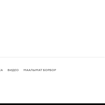
КА
ВИДЕО
МААЛЫМАТ БОРБОР