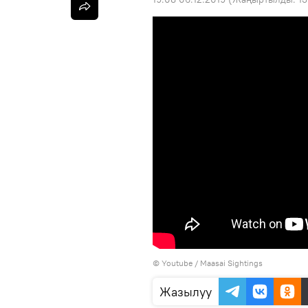
©
Youtube / Maasai Sightings
Жазылуу