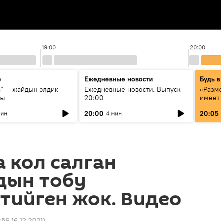
19:00
20:00
р
Ежедневные новости
Будь в
а" — жайдын элдик
Ежедневные новости. Выпуск
«Разме
сы
20:00
имеет
экспер
20:00
20:05
мин
4 мин
Росси
образ
 кол салган
дын тобу
тийген жок. Видео
:56 16.12.2021
)