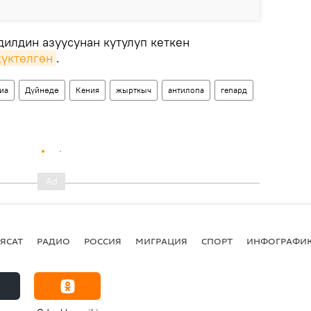
илдин азуусунан кутулуп кеткен
жүктөлгөн
.
иа
Дүйнөдө
Кения
жырткыч
антилопа
гепард
ЯСАТ
РАДИО
РОССИЯ
МИГРАЦИЯ
СПОРТ
ИНФОГРАФИ