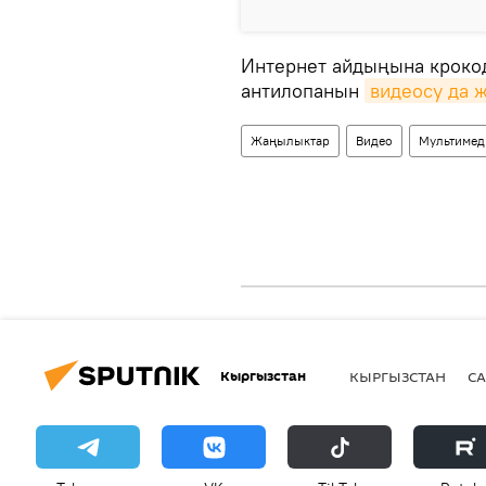
Интернет айдыңына крокод
антилопанын
видеосу да 
Жаңылыктар
Видео
Мультимед
Кыргызстан
КЫРГЫЗСТАН
СА