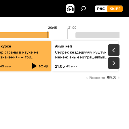
РУС
КЫРГ
20:45
21:00
 курсе
Ачык кеп
р страны в науке не
Сейрек кездешүүчү куштун изи
 значения» — три
менен: анын миграциялык
та о сотрудничестве
жолу эмнеден кабар берет?
эфир
21:05
43 мин
43 мин
и и Кыргызстана в
овании и исследованиях
г. Бишкек
89.3