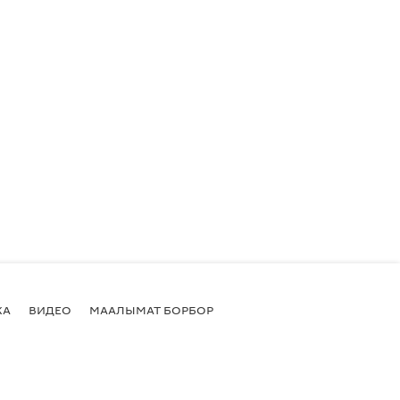
КА
ВИДЕО
МААЛЫМАТ БОРБОР