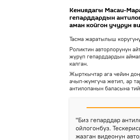
Кениядагы Масаи-Мар
гепарддардын антилоп
аман койгон учурун в
Тасма жаратылыш коругуну
Роликтин авторлорунун ай
жүрүп гепарддардын аймаг
калган.
Жырткычтар ага чейин доң
ачып-жумгуча жетип, ар т
антилопанын баласына тий
"Биз гепарддар антил
ойлогонбуз. Тескерис
жазган видеонун авто