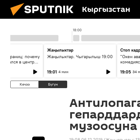
Кыргызстан
18:00
Жаңылыктар
Стоп кад
без границ: почему
Жаңылыктар. Чыгарылыш 19:00
"Окен ав
оказался в центре
комедия
знеса
19:01
19:05
4 мин
34 
Кечээ
Бүгүн
Антилопага
гепарддар
музоосуна 
19:08 06.12.2019
(Жаңыртылды:
13