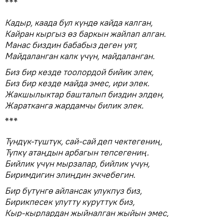
***
Кадыр, каада бул күндө кайда калган,
Кайран кыргыз өз баркын жайлап алган.
Манас биздин бабабыз деген уят,
Майдаланган калк үчүн, майдаланган.
Биз бир кезде тоолордой бийик элек,
Биз бир кезде майда эмес, ири элек.
Жакшылыктар башталып биздин элден,
Жаратканга жардамчы билик элек.
***
Түндүк-түштүк, сай-сай деп чектегениң,
Түпкү атаңдын арбагын тепсегениң.
Бийлик үчүн мырзалар, бийлик үчүн,
Биримдигин элиңдин экчебегин.
Бир бүтүнгө айлансак улукпуз биз,
Бирикпесек улутту куруттук биз,
Кыр-кырлардан жыйналган жыйын эмес,