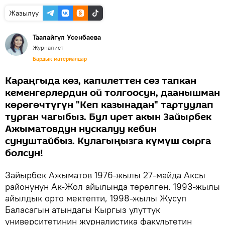
Жазылуу
Таалайгүл Усенбаева
Журналист
Бардык материалдар
Караңгыда көз, капилеттен сөз тапкан
кеменгерлердин ой толгоосун, даанышман
көрөгөчтүгүн "Кеп казынадан" тартуулап
турган чагыбыз. Бул ирет акын Зайырбек
Ажыматовдун нускалуу кебин
сунуштайбыз. Кулагыңызга күмүш сырга
болсун!
Зайырбек Ажыматов 1976-жылы 27-майда Аксы
районунун Ак-Жол айылында төрөлгөн. 1993-жылы
айылдык орто мектепти, 1998-жылы Жусуп
Баласагын атындагы Кыргыз улуттук
университетинин журналистика факультетин