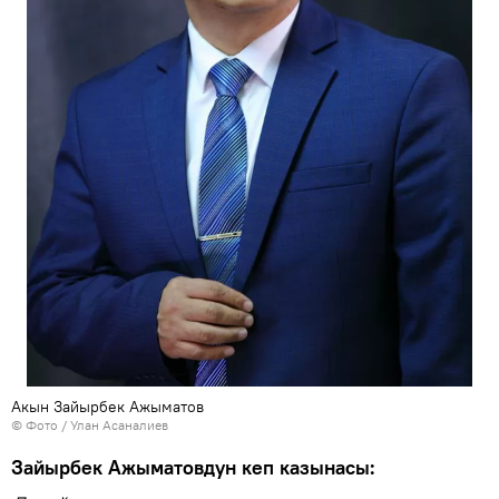
Акын Зайырбек Ажыматов
© Фото / Улан Асаналиев
Зайырбек Ажыматовдун кеп казынасы: