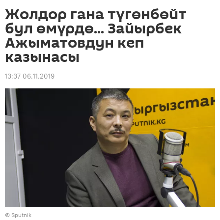
Жолдор гана түгөнбөйт
бул өмүрдө... Зайырбек
Ажыматовдун кеп
казынасы
13:37 06.11.2019
©
Sputnik