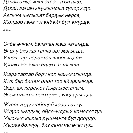
Далай өмүр жыл өтсө түгөнүүдө,
Далай заман ың-жыңсыз түнөрүүдө.
Аягына чыгышат бардык нерсе,
Жолдор гана түгөнбөйт бул өмүрдө.
***
Өлбө өлкөм, балапан жаш чагыңда,
Өлөлү биз калганча арт жагыңда.
Уялаштар, аздектеп карегиңдей,
Урпактарга мекенди сактагыла.
Жара тартар бөрү көп жан-жагыңда,
Жүк бар билем опол тоо ай далыңда.
Элди ая, керемет Кыргызстаным,
Эссиз чыкты бектериң, хандарың да.
Жүрөгүңдү жебедей көзөп өттүк,
Жүдөө кылдык, өйдө-ылдый көмөлөттүк.
Мыскыл кылып душманга бул доордо,
Мырза болчуң, биз сени чөгөлөттүк..