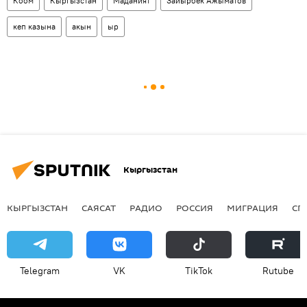
Коом
Кыргызстан
Маданият
Зайырбек Ажыматов
кеп казына
акын
ыр
Кыргызстан
КЫРГЫЗСТАН
САЯСАТ
РАДИО
РОССИЯ
МИГРАЦИЯ
СП
Telegram
VK
ТikТоk
Rutube