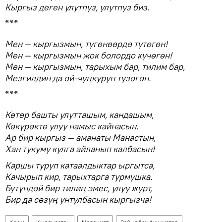
Кыргыз деген улутпуз, улутпуз биз.
***
Мен — кыргызмын, түгөнөөрдө түтөгөн!
Мен — кыргызмын жок болордо күчөгөн!
Мен — кыргызмын, тарыхым бар, тилим бар,
Мезгилдин да ой-чуңкурун түзөгөн.
***
Көтөр башты улутташым, кандашым,
Көкүрөктө улуу намыс кайнасын.
Ар бир кыргыз — аманаты Манастын,
Хан тукуму кулга айланып калбасын!
Каршы туруп катаалдыктар ыргытса,
Качырып кир, тарыхтарга турмушка.
Бүтүндөй бир тилиң эмес, улуу журт,
Бир да сөзүң унтулбасын кыргызча!