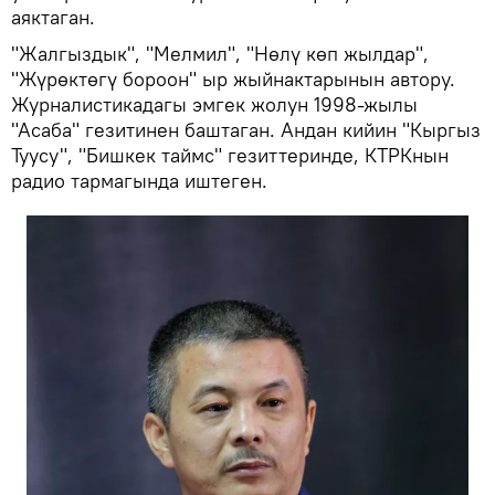
аяктаган.
"Жалгыздык", "Мелмил", "Нөлү көп жылдар",
"Жүрөктөгү бороон" ыр жыйнактарынын автору.
Журналистикадагы эмгек жолун 1998-жылы
"Асаба" гезитинен баштаган. Андан кийин "Кыргыз
Туусу", "Бишкек таймс" гезиттеринде, КТРКнын
радио тармагында иштеген.