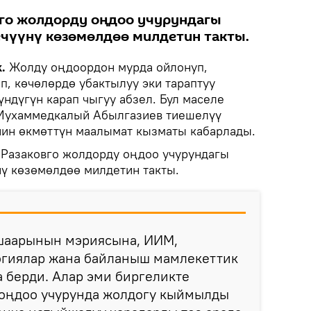
вго жолдорду оңдоо учурундагы
чүүнү көзөмөлдөө милдетин такты.
.
Жолду оңдоордон мурда ойлонуп,
, көчөлөрдө убактылуу эки тараптуу
дүгүн карап чыгуу абзел. Бул маселе
Мухаммедкалый Абылгазиев тиешелүү
нин өкмөттүн маалымат кызматы кабарлады.
 Разаковго жолдорду оңдоо учурундагы
ү көзөмөлдөө милдетин такты.
шаарынын мэриясына, ИИМ,
гиялар жана байланыш мамлекеттик
 берди. Алар эми биргеликте
 оңдоо учурунда жолдогу кыймылды