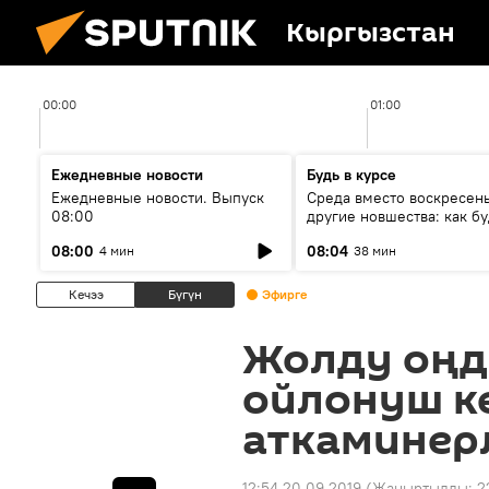
Кыргызстан
00:00
01:00
Ежедневные новости
Будь в курсе
Ежедневные новости. Выпуск
Среда вместо воскресень
08:00
другие новшества: как бу
проходить выборы в КР?
08:00
08:04
4 мин
38 мин
Кечээ
Бүгүн
Эфирге
Жолду оңд
ойлонуш к
аткаминер
12:54 20.09.2019
(Жаңыртылды:
2