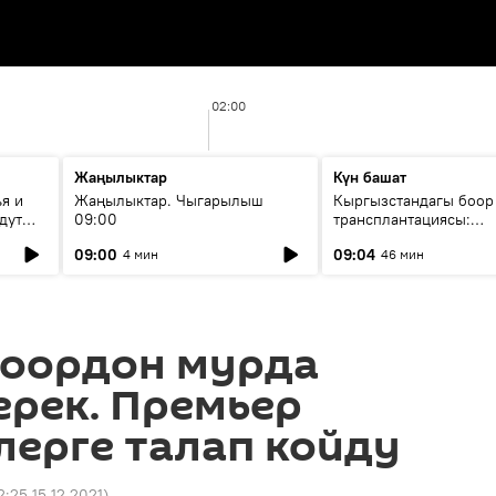
02:00
Жаңылыктар
Күн башат
я и
Жаңылыктар. Чыгарылыш
Кыргызстандагы боор
дут
09:00
трансплантациясы:
жетишкендиктер жана
09:00
09:04
4 мин
46 мин
келечеги
оордон мурда
ерек. Премьер
лерге талап койду
2:25 15.12.2021
)