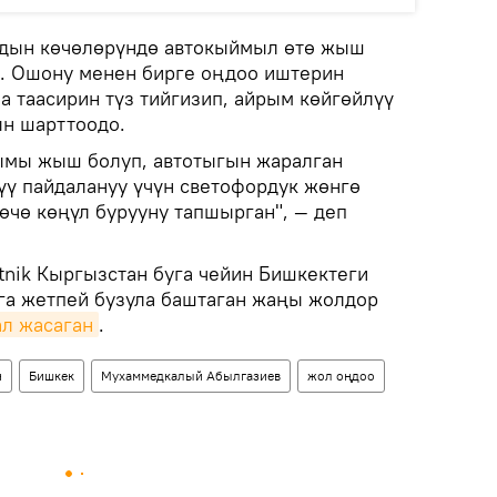
дын көчөлөрүндө автокыймыл өтө жыш
. Ошону менен бирге оңдоо иштерин
а таасирин түз тийгизип, айрым көйгөйлүү
н шарттоодо.
ымы жыш болуп, автотыгын жаралган
үү пайдалануу үчүн светофордук жөнгө
өчө көңүл бурууну тапшырган", — деп
tnik Кыргызстан буга чейин Бишкектеги
га жетпей бузула баштаган жаңы жолдор
ал жасаган
.
н
Бишкек
Мухаммедкалый Абылгазиев
жол оңдоо