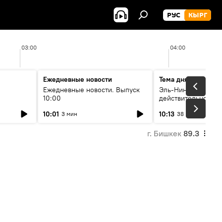
РУС
КЫРГ
03:00
04:00
Ежедневные новости
Тема дня
Ежедневные новости. Выпуск
Эль-Ниньо, жара и 
10:00
действительно вли
 өнүгүү
погоду в Кыргызст
10:01
10:13
3 мин
38 мин
г. Бишкек
89.3