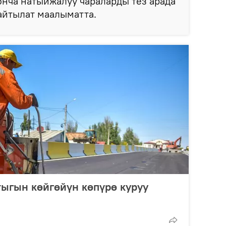
нча натыйжалуу чараларды тез арада
 айтылат маалыматта.
ыгын көйгөйүн көпүрө куруу