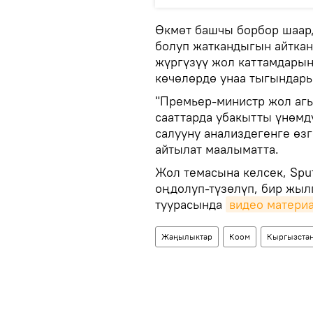
Өкмөт башчы борбор шаар
болуп жаткандыгын айткан
жүргүзүү жол каттамдарын
көчөлөрдө унаа тыгындары
"Премьер-министр жол аг
сааттарда убакытты үнөмд
салууну анализдегенге өзг
айтылат маалыматта.
Жол темасына келсек, Spu
оңдолуп-түзөлүп, бир жыл
туурасында
видео матери
Жаңылыктар
Коом
Кыргызста