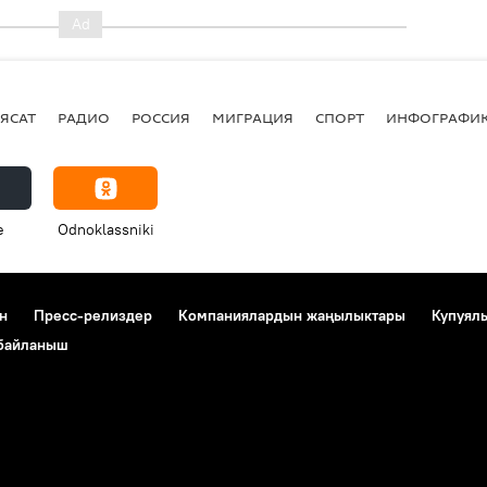
ЯСАТ
РАДИО
РОССИЯ
МИГРАЦИЯ
СПОРТ
ИНФОГРАФИ
e
Odnoklassniki
н
Пресс-релиздер
Компаниялардын жаңылыктары
Купуял
 байланыш