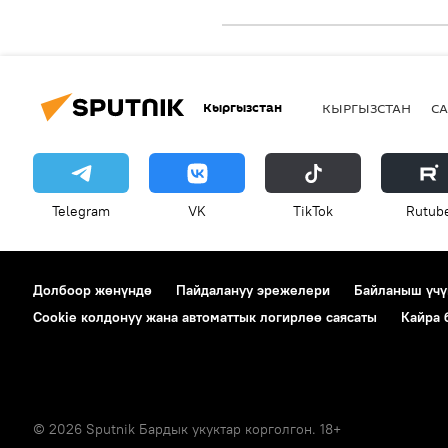
Кыргызстан
КЫРГЫЗСТАН
СА
Telegram
VK
ТikТоk
Rutub
Долбоор жөнүндө
Пайдалануу эрежелери
Байланыш үчү
Cookie колдонуу жана автоматтык логирлөө саясаты
Кайра
© 2026 Sputnik Бардык укуктар корголгон. 18+