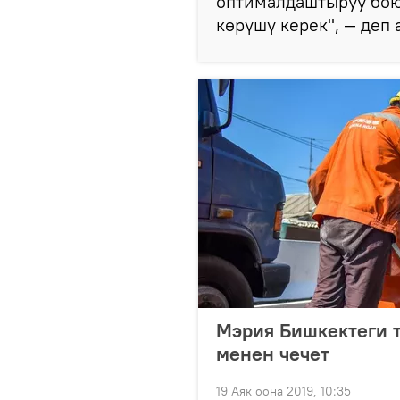
оптималдаштыруу бою
көрүшү керек", — деп
Мэрия Бишкектеги т
менен чечет
19 Аяк оона 2019, 10:35