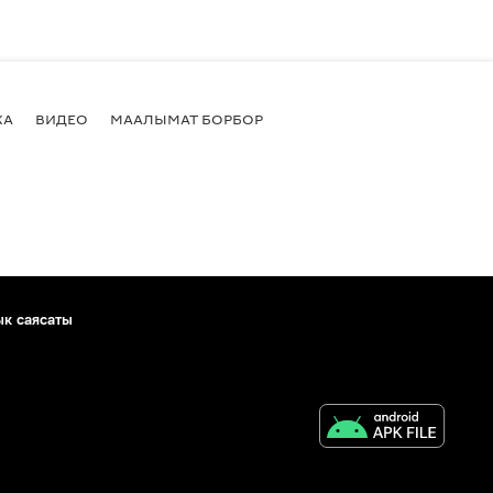
КА
ВИДЕО
МААЛЫМАТ БОРБОР
ык саясаты