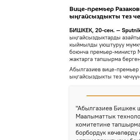
Вице-премьер Разако
ыңгайсыздыкты тез че
БИШКЕК, 20-сен. — Sputnik
ыңгайсыздыктарды азайтып
кыймылды уюштуруу мүмкүн
боюнча премьер-министр 
жактарга тапшырма берге
Абылгазиев вице-премьер
ыңгайсыздыкты тез чечүүн
"Абылгазиев Бишкек 
Маалыматтык техноло
комитетине тапшырма
борбордук көчөлөрдү