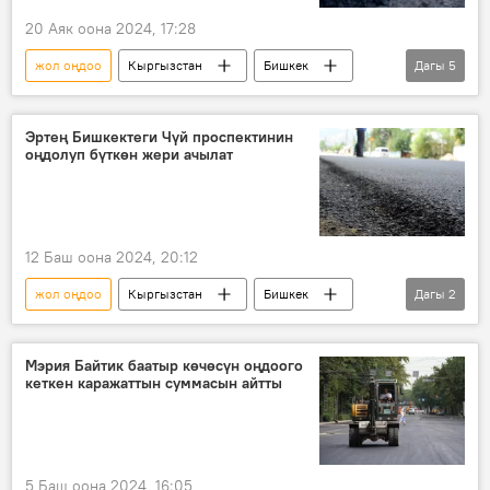
20 Аяк оона 2024, 17:28
жол оңдоо
Кыргызстан
Бишкек
Дагы
5
көчө
жол
оңдоо
ремонт
кемчилик
Эртең Бишкектеги Чүй проспектинин
оңдолуп бүткөн жери ачылат
12 Баш оона 2024, 20:12
жол оңдоо
Кыргызстан
Бишкек
Дагы
2
мэрия
Чүй проспектиси
Мэрия Байтик баатыр көчөсүн оңдоого
кеткен каражаттын суммасын айтты
5 Баш оона 2024, 16:05