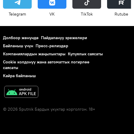
Telegram
VK
ТikТоk
Rutube
Долбоор жөнүндө
Пайдалануу эрежелери
Байланыш үчүн
Пресс-релиздер
Компаниялардын жаңылыктары
Купуялык саясаты
Cookie колдонуу жана автоматтык логирлөө
саясаты
Кайра байланыш
© 2026 Sputnik Бардык укуктар корголгон. 18+