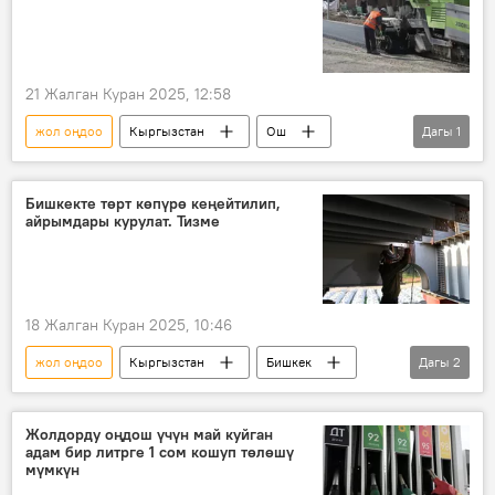
21 Жалган Куран 2025, 12:58
жол оңдоо
Кыргызстан
Ош
Дагы
1
Садыр Жапаров
Бишкекте төрт көпүрө кеңейтилип,
айрымдары курулат. Тизме
18 Жалган Куран 2025, 10:46
жол оңдоо
Кыргызстан
Бишкек
Дагы
2
тендер
көпүрө
Жолдорду оңдош үчүн май куйган
адам бир литрге 1 сом кошуп төлөшү
мүмкүн