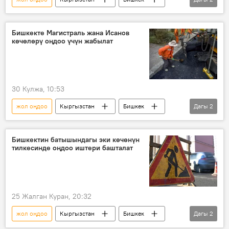
"Манас" эл аралык аэропорту
асфальт
Бишкекте Магистраль жана Исанов
көчөлөрү оңдоо үчүн жабылат
30 Кулжа, 10:53
жол оңдоо
Кыргызстан
Бишкек
Дагы
2
магистраль
мэрия
Бишкектин батышындагы эки көчөнүн
тилкесинде оңдоо иштери башталат
25 Жалган Куран, 20:32
жол оңдоо
Кыргызстан
Бишкек
Дагы
2
асфальт
кудук