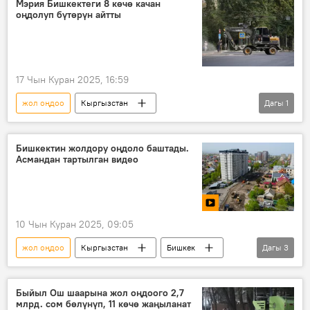
Мэрия Бишкектеги 8 көчө качан
оңдолуп бүтөрүн айтты
17 Чын Куран 2025, 16:59
жол оңдоо
Кыргызстан
Дагы
1
Бишкек мэриясы
көчө
Бишкектин жолдору оңдоло баштады.
Асмандан тартылган видео
10 Чын Куран 2025, 09:05
жол оңдоо
Кыргызстан
Бишкек
Дагы
3
мэрия
Видео
дрон
Быйыл Ош шаарына жол оңдоого 2,7
млрд. сом бөлүнүп, 11 көчө жаңыланат