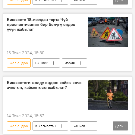
Султан Ибраимов
Бишкекте 18-июлдан тарта Чүй
проспектисинин бир бөлүгү оңдоо
үчүн жабылат
16 Теке 2024, 16:50
жол оңдоо
Бишкек
мэрия
Бишкектеги жолду оңдоо: кайсы көчө
ачылып, кайсынысы жабылат?
14 Теке 2024, 18:37
жол оңдоо
Кыргызстан
Бишкек
Дагы
1
мэрия