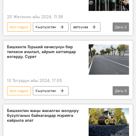
20 Жетинин айы 2024, 11:38
жол оңдоо
Кыргызстан
автоунаа
Дагы
2
мыйзам долбоору
парламент
Бишкекте Горький көчөсүнүн бир
тилкеси ачылып, айрым каттамдар
өзгөрдү. Сүрөт
13 Тогуздун айы 2024, 17:05
жол оңдоо
Кыргызстан
Дагы
3
Бишкек мэриясы
автобус
маршрут
Сүрөт
Бишкектин жаңы жасалган жолдору
бузулганын байкагандар мэрияга
кайрыла алат