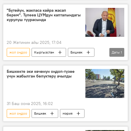
"Бүтөйүн, жакпаса кайра жасап
берем". Түлеев ЦУМдун капталындагы
курулуш туурасында
20 Жетинин айы 2025, 17:04
жол оңдоо
Кыргызстан
Бишкек
Дагы
1
Нариман Түлеев
Бишкекте эки көчөнүн оңдоп-түзөө
үчүн жабылган бөлүктөрү ачылды
31 Баш оона 2025, 16:02
жол оңдоо
Бишкек
мэрия