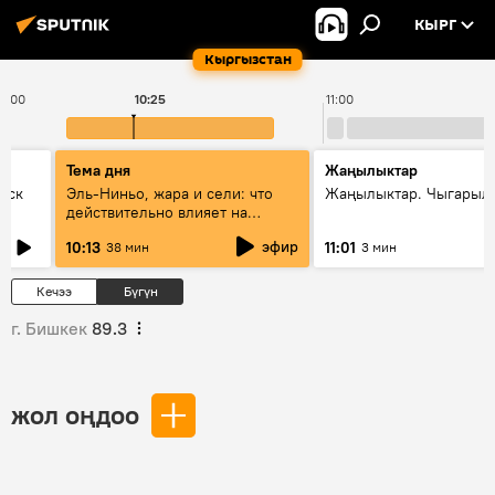
КЫРГ
Кыргызстан
10:00
10:25
11:00
Тема дня
Жаңылыктар
уск
Эль-Ниньо, жара и сели: что
Жаңылыктар. Чыгарылы
действительно влияет на
погоду в Кыргызстане
эфир
10:13
11:01
38 мин
3 мин
Кечээ
Бүгүн
г. Бишкек
89.3
жол оңдоо