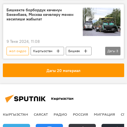
Бишкекте борбордук көчөнүн
Бөкөнбаев, Москва көчөлөрү менен
кесилиши жабылат
9 Теке 2024, 11:08
жол оңдоо
Кыргызстан
Бишкек
Дагы
3
унаа
жол кыймылы
чектөө
Дагы 20 материал
Кыргызстан
КЫРГЫЗСТАН
САЯСАТ
РАДИО
РОССИЯ
МИГРАЦИЯ
СП