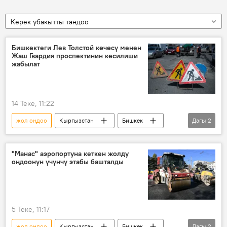
Керек убакытты тандоо
Бишкектеги Лев Толстой көчөсү менен
Жаш Гвардия проспектинин кесилиши
жабылат
14 Теке, 11:22
жол оңдоо
Кыргызстан
Бишкек
Дагы
2
көчө
мэрия
"Манас" аэропортуна кеткен жолду
оңдоонун үчүнчү этабы башталды
5 Теке, 11:17
жол оңдоо
Кыргызстан
Бишкек
Дагы
2