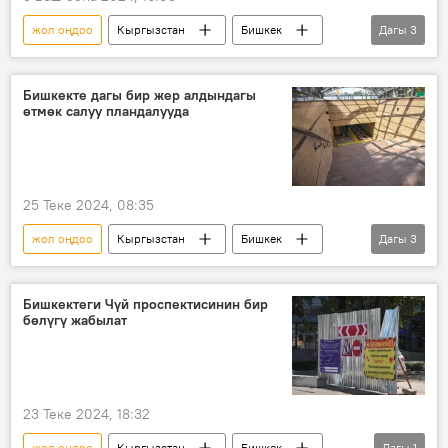
жол оңдоо
Кыргызстан
Бишкек
Дагы
3
жол
Экономика
каражат
Бишкекте дагы бир жер алдындагы
өтмөк салуу пландалууда
25 Теке 2024, 08:35
жол оңдоо
Кыргызстан
Бишкек
Дагы
3
өтмөк
мэрия
курулуш
Бишкектеги Чүй проспектисинин бир
бөлүгү жабылат
23 Теке 2024, 18:32
жол оңдоо
Кыргызстан
Бишкек
Дагы
1