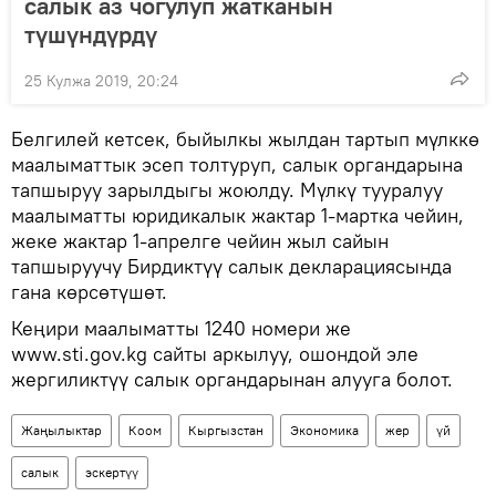
салык аз чогулуп жатканын
түшүндүрдү
25 Кулжа 2019, 20:24
Белгилей кетсек, быйылкы жылдан тартып мүлккө
маалыматтык эсеп толтуруп, салык органдарына
тапшыруу зарылдыгы жоюлду. Мүлкү тууралуу
маалыматты юридикалык жактар 1-мартка чейин,
жеке жактар 1-апрелге чейин жыл сайын
тапшыруучу Бирдиктүү салык декларациясында
гана көрсөтүшөт.
Кеңири маалыматты 1240 номери же
www.sti.gov.kg сайты аркылуу, ошондой эле
жергиликтүү салык органдарынан алууга болот.
Жаңылыктар
Коом
Кыргызстан
Экономика
жер
үй
салык
эскертүү