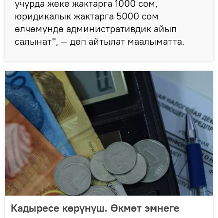
учурда жеке жактарга 1000 сом,
юридикалык жактарга 5000 сом
өлчөмүндө административдик айып
салынат", — деп айтылат маалыматта.
Кадыресе көрүнүш. Өкмөт эмнеге