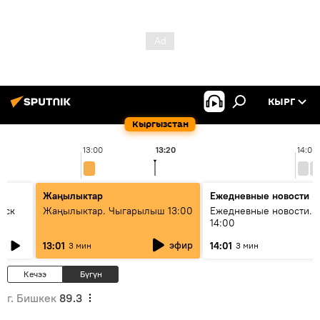
КЫРГ
Кыргызстан
13:00
13:20
14:00
Жаңылыктар
Ежедневные новости
уск
Жаңылыктар. Чыгарылыш 13:00
Ежедневные новости. 
14:00
эфир
13:01
14:01
3 мин
3 мин
Кечээ
Бүгүн
г. Бишкек
89.3