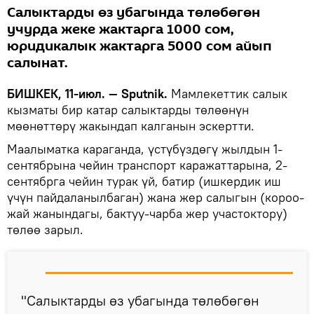
Салыктарды өз убагында төлөбөгөн
учурда жеке жактарга 1000 сом,
юридикалык жактарга 5000 сом айып
салынат.
БИШКЕК, 11-июл. — Sputnik.
Мамлекеттик салык
кызматы бир катар салыктарды төлөөнүн
мөөнөттөрү жакындап калганын эскертти.
Маалыматка караганда, үстүбүздөгү жылдын 1-
сентябрына чейин транспорт каражаттарына, 2-
сентябрга чейин турак үй, батир (ишкердик иш
үчүн пайдаланылбаган) жана жер салыгын (короо-
жай жанындагы, бактуу-чарба жер участоктору)
төлөө зарыл.
"Салыктарды өз убагында төлөбөгөн