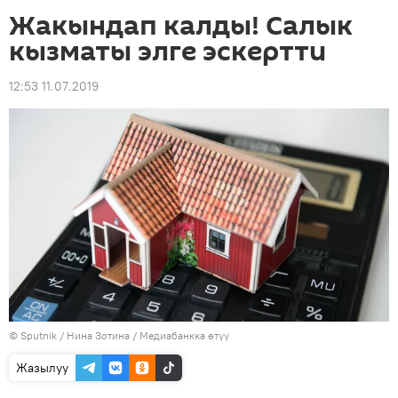
Жакындап калды! Салык
кызматы элге эскертти
12:53 11.07.2019
©
Sputnik
/ Нина Зотина
/
Медиабанкка өтүү
Жазылуу