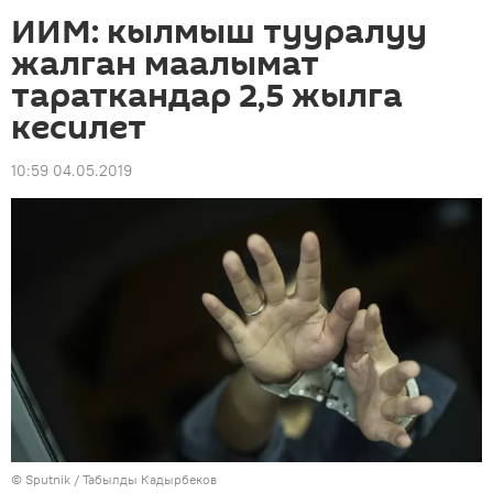
ИИМ: кылмыш тууралуу
жалган маалымат
тараткандар 2,5 жылга
кесилет
10:59 04.05.2019
©
Sputnik / Табылды Кадырбеков