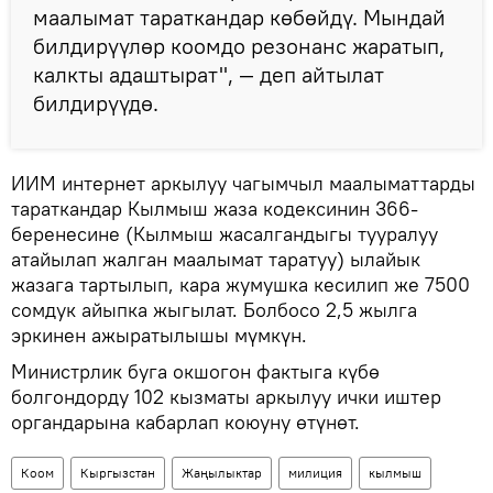
маалымат тараткандар көбөйдү. Мындай
билдирүүлөр коомдо резонанс жаратып,
калкты адаштырат", — деп айтылат
билдирүүдө.
ИИМ интернет аркылуу чагымчыл маалыматтарды
тараткандар Кылмыш жаза кодексинин 366-
беренесине (Кылмыш жасалгандыгы тууралуу
атайылап жалган маалымат таратуу) ылайык
жазага тартылып, кара жумушка кесилип же 7500
сомдук айыпка жыгылат. Болбосо 2,5 жылга
эркинен ажыратылышы мүмкүн.
Министрлик буга окшогон фактыга күбө
болгондорду 102 кызматы аркылуу ички иштер
органдарына кабарлап коюуну өтүнөт.
Коом
Кыргызстан
Жаңылыктар
милиция
кылмыш