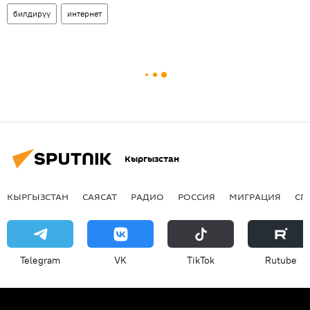
билдирүү
интернет
Кыргызстан
КЫРГЫЗСТАН
САЯСАТ
РАДИО
РОССИЯ
МИГРАЦИЯ
СП
Telegram
VK
ТikТоk
Rutube