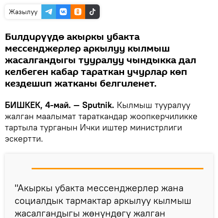
Жазылуу
Билдирүүдө акыркы убакта
мессенджерлер аркылуу кылмыш
жасалгандыгы тууралуу чындыкка дал
келбеген кабар тараткан учурлар көп
кездешип жатканы белгиленет.
БИШКЕК, 4-май. — Sputnik.
Кылмыш тууралуу
жалган маалымат тараткандар жоопкерчиликке
тартыла турганын Ички иштер министрлиги
эскертти.
"Акыркы убакта мессенджерлер жана
социалдык тармактар аркылуу кылмыш
жасалгандыгы жөнүндөгү жалган