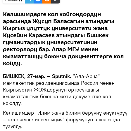
Келишимдерге кол койгондордун
арасында Жусуп Баласагын атындагы
Кыргыз улуттук университети жана
Кусейин Карасаев атындагы Бишкек
гуманитардык университетинин
ректорлору бар. Алар МГУ менен
кызматташуу боюнча документтерге кол
койду.
БИШКЕК, 27-мар. — Sputnik.
"Ала-Арча"
мамлекеттик резиденциясында Россия менен
Кыргызстан ЖОЖдорунун ортосундагы
кызматташтык боюнча жети документке кол
коюлду.
Келишимдер "Илим жана билим берүүнү өнүктүрүү
— келечекке инвестиция" форумунун алкагында
түзүлдү.