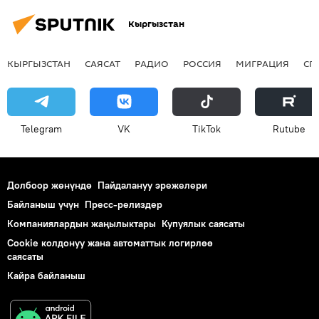
Кыргызстан
КЫРГЫЗСТАН
САЯСАТ
РАДИО
РОССИЯ
МИГРАЦИЯ
СП
Telegram
VK
ТikТоk
Rutube
Долбоор жөнүндө
Пайдалануу эрежелери
Байланыш үчүн
Пресс-релиздер
Компаниялардын жаңылыктары
Купуялык саясаты
Cookie колдонуу жана автоматтык логирлөө
саясаты
Кайра байланыш