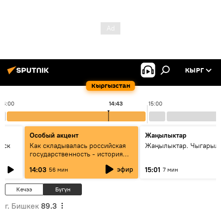
КЫРГ
Кыргызстан
14:00
14:43
15:00
Особый акцент
Жаңылыктар
уск
Как складывалась российская
Жаңылыктар. Чыгарыл
государственность - история
России и геополитика Евразии
эфир
14:03
15:01
56 мин
7 мин
глазами аналитиков
Кечээ
Бүгүн
г. Бишкек
89.3