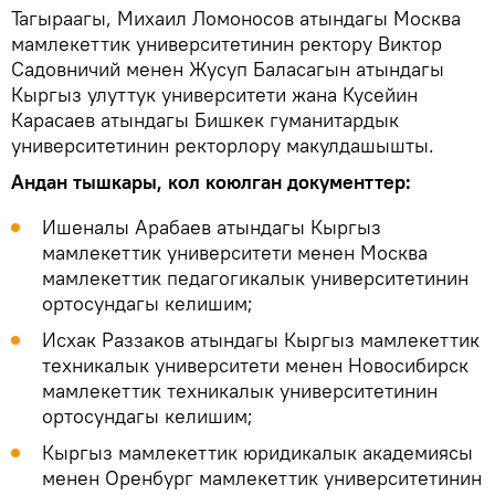
Тагыраагы, Михаил Ломоносов атындагы Москва
мамлекеттик университетинин ректору Виктор
Садовничий менен Жусуп Баласагын атындагы
Кыргыз улуттук университети жана Кусейин
Карасаев атындагы Бишкек гуманитардык
университетинин ректорлору макулдашышты.
Андан тышкары, кол коюлган документтер:
Ишеналы Арабаев атындагы Кыргыз
мамлекеттик университети менен Москва
мамлекеттик педагогикалык университетинин
ортосундагы келишим;
Исхак Раззаков атындагы Кыргыз мамлекеттик
техникалык университети менен Новосибирск
мамлекеттик техникалык университетинин
ортосундагы келишим;
Кыргыз мамлекеттик юридикалык академиясы
менен Оренбург мамлекеттик университетинин