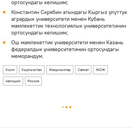
ортосундагы келишим;
Константин Скрябин атындагы Кыргыз улуттук
агрардык университети менен Кубань
мамлекеттик технологиялык университетинин
ортосундагы келишим;
Ош мамлекеттик университети менен Казань
федералдык университетинин ортосундагы
меморандум.
Коом
Кыргызстан
Жаңылыктар
Саясат
ЖОЖ
келишим
Россия