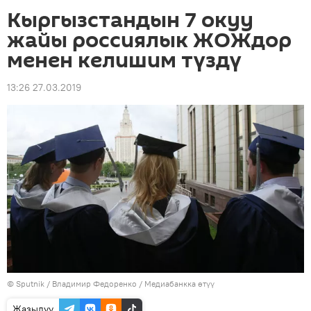
Кыргызстандын 7 окуу
жайы россиялык ЖОЖдор
менен келишим түздү
13:26 27.03.2019
©
Sputnik
/ Владимир Федоренко
/
Медиабанкка өтүү
Жазылуу