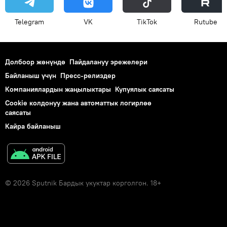
Telegram
VK
ТikТоk
Rutube
Долбоор жөнүндө
Пайдалануу эрежелери
Байланыш үчүн
Пресс-релиздер
Компаниялардын жаңылыктары
Купуялык саясаты
Cookie колдонуу жана автоматтык логирлөө
саясаты
Кайра байланыш
© 2026 Sputnik Бардык укуктар корголгон. 18+