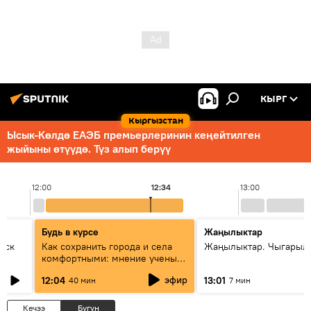
КЫРГ
Кыргызстан
Ысык-Көлдө ЕАЭБ премьерлеринин кеңейтилген
жыйыны өтүүдө. Түз алып берүү
12:00
12:34
13:00
Будь в курсе
Жаңылыктар
уск
Как сохранить города и села
Жаңылыктар. Чыгарыл
комфортными: мнение ученых
Евразии
эфир
12:04
13:01
40 мин
7 мин
Кечээ
Бүгүн