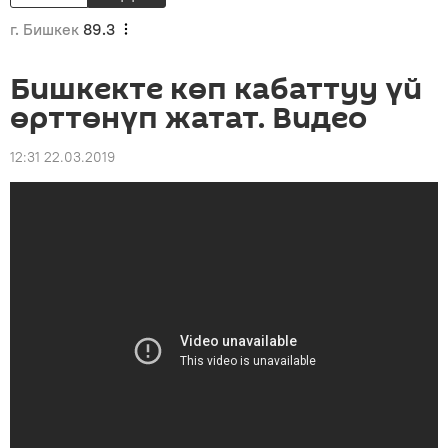
г. Бишкек
89.3
Бишкекте көп кабаттуу үй
өрттөнүп жатат. Видео
12:31 22.03.2019