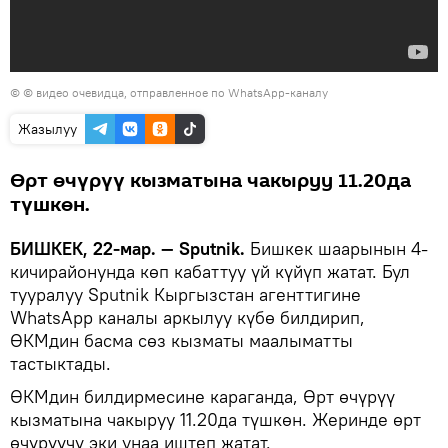
© © видео очевидца, отправленное по WhatsApp-каналу
Жазылуу
Өрт өчүрүү кызматына чакыруу 11.20да
түшкөн.
БИШКЕК, 22-мар. — Sputnik.
Бишкек шаарынын 4-
кичирайонунда көп кабаттуу үй күйүп жатат. Бул
тууралуу Sputnik Кыргызстан агенттигине
WhatsApp каналы аркылуу күбө билдирип,
ӨКМдин басма сөз кызматы маалыматты
тастыктады.
ӨКМдин билдирмесине караганда, Өрт өчүрүү
кызматына чакыруу 11.20да түшкөн. Жеринде өрт
өчүрүүчү эки унаа иштеп жатат.