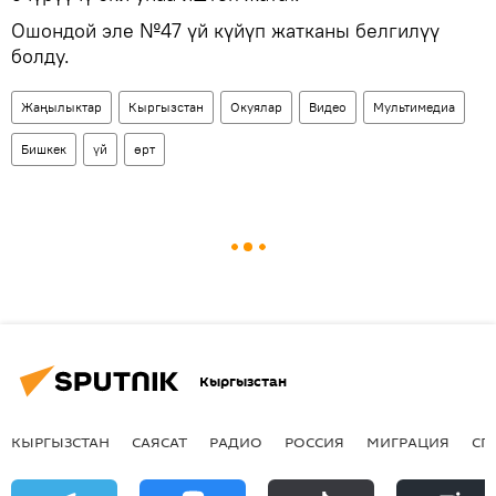
Ошондой эле №47 үй күйүп жатканы белгилүү
болду.
Жаңылыктар
Кыргызстан
Окуялар
Видео
Мультимедиа
Бишкек
үй
өрт
Кыргызстан
КЫРГЫЗСТАН
САЯСАТ
РАДИО
РОССИЯ
МИГРАЦИЯ
СП