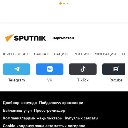
Кыргызстан
КЫРГЫЗСТАН
САЯСАТ
РАДИО
РОССИЯ
МИГРАЦИЯ
СП
Telegram
VK
ТikТоk
Rutube
Долбоор жөнүндө
Пайдалануу эрежелери
Байланыш үчүн
Пресс-релиздер
Компаниялардын жаңылыктары
Купуялык саясаты
Cookie колдонуу жана автоматтык логирлөө