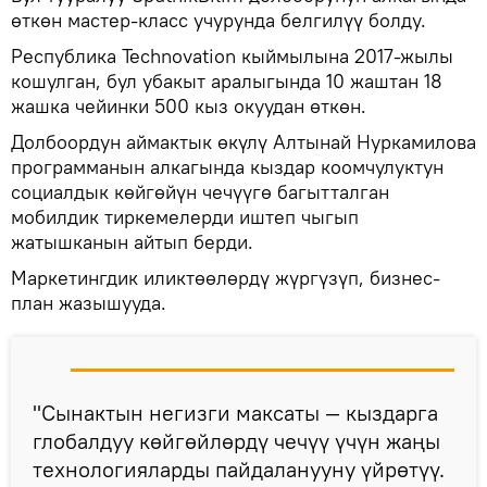
өткөн мастер-класс учурунда белгилүү болду.
Республика Technovation кыймылына 2017-жылы
кошулган, бул убакыт аралыгында 10 жаштан 18
жашка чейинки 500 кыз окуудан өткөн.
Долбоордун аймактык өкүлү Алтынай Нуркамилова
программанын алкагында кыздар коомчулуктун
социалдык көйгөйүн чечүүгө багытталган
мобилдик тиркемелерди иштеп чыгып
жатышканын айтып берди.
Маркетингдик иликтөөлөрдү жүргүзүп, бизнес-
план жазышууда.
"Сынактын негизги максаты — кыздарга
глобалдуу көйгөйлөрдү чечүү үчүн жаңы
технологияларды пайдаланууну үйрөтүү.