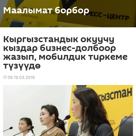
Маалымат борбор
Кыргызстандык окуучу
кыздар бизнес-долбоор
жазып, мобилдик тиркеме
түзүүдө
17:56 19.03.2019