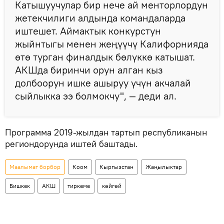
Катышуучулар бир нече ай менторлордун
жетекчилиги алдында командаларда
иштешет. Аймактык конкурстун
жыйнтыгы менен жеңүүчү Калифорнияда
өтө турган финалдык бөлүккө катышат.
АКШда биринчи орун алган кыз
долбоорун ишке ашыруу үчүн акчалай
сыйлыкка ээ болмокчу", — деди ал.
Программа 2019-жылдан тартып республиканын
региондорунда иштей баштады.
Маалымат борбор
Коом
Кыргызстан
Жаңылыктар
Бишкек
АКШ
тиркеме
көйгөй