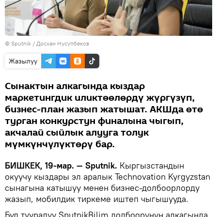
©
Sputnik
/ Досхан Нусупбеков
Жазылуу
Сынактын алкагында кыздар
маркетингдик иликтөөлөрдү жүргүзүп,
бизнес-план жазып жатышат. АКШда өтө
турган конкурстун финалына чыгып,
акчалай сыйлык алууга толук
мүмкүнчүлүктөрү бар.
БИШКЕК, 19-мар. — Sputnik.
Кыргызстандын
окуучу кыздары эл аралык Technovation Kyrgyzstan
сынагына катышуу менен бизнес-долбоорлорду
жазып, мобилдик тиркеме иштеп чыгышууда.
Бул тууралуу SputnikBilim долбоорунун алкагында