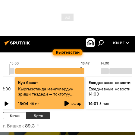
КЫРГ
Кыргызстан
13:00
13:47
14:00
Күн башат
Ежедневные новости
13:00
Кыргызстанда мөңгүлөрдүн
Ежедневные новости. 
эриши тездеди — токтотуу
14:00
мүмкүн эмеспи?
эфир
13:04
14:01
46 мин
5 мин
Кечээ
Бүгүн
г. Бишкек
89.3