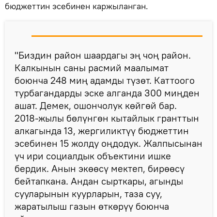
бюджеттин эсебинен каржыланган.
"Биздин район шаардагы эң чоң район.
Калкынын саны расмий маалымат
боюнча 248 миң адамды түзөт. Каттоого
турбагандарды эске алганда 300 миңден
ашат. Демек, ошончолук көйгөй бар.
2018-жылы бөлүнгөн кытайлык гранттын
алкагында 13, жергиликтүү бюджеттин
эсебинен 15 жолду оңдодук. Жалпысынан
үч ири социалдык объектини ишке
бердик. Анын экөөсү мектеп, бирөөсү
бейтапкана. Андан сырткары, агынды
сууларынын куурларын, таза суу,
жаратылыш газын өткөрүү боюнча