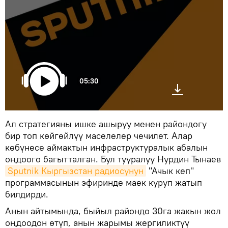
05:30
Ал стратегияны ишке ашыруу менен райондогу
бир топ көйгөйлүү маселелер чечилет. Алар
көбүнесе аймактын инфраструктуралык абалын
оңдоого багытталган. Бул тууралуу Нурдин Тынаев
Sputnik Кыргызстан радиосунун
"Ачык кеп"
программасынын эфиринде маек куруп жатып
билдирди.
Анын айтымында, быйыл райондо 30га жакын жол
оңдоодон өтүп, анын жарымы жергиликтүү