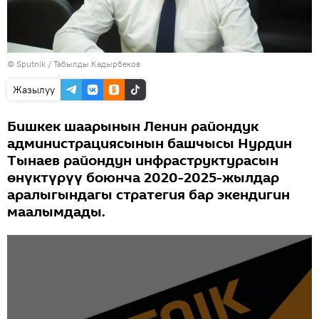
©
Sputnik / Табылды Кадырбеков
Жазылуу
Бишкек шаарынын Ленин райондук
администрациясынын башчысы Нурдин
Тынаев райондун инфраструктурасын
өнүктүрүү боюнча 2020-2025-жылдар
аралыгындагы стратегия бар экендигин
маалымдады.