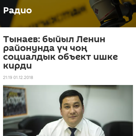
Радио
Тынаев: быйыл Ленин
районунда үч чоң
социалдык объект ишке
кирди
21:19 01.12.2018