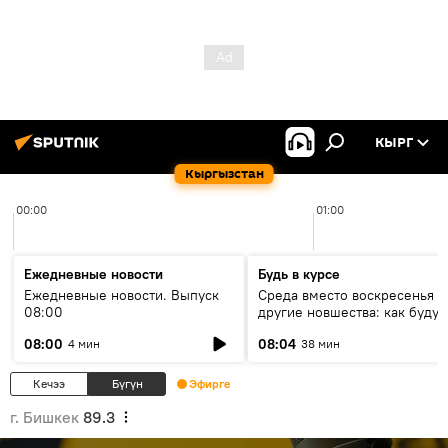
КЫРГ
Кыргызстан
00:00
01:00
Ежедневные новости
Будь в курсе
Ежедневные новости. Выпуск
Среда вместо воскресенья и
08:00
другие новшества: как будут
проходить выборы в КР?
08:00
08:04
4 мин
38 мин
Кечээ
Бүгүн
Эфирге
г. Бишкек
89.3