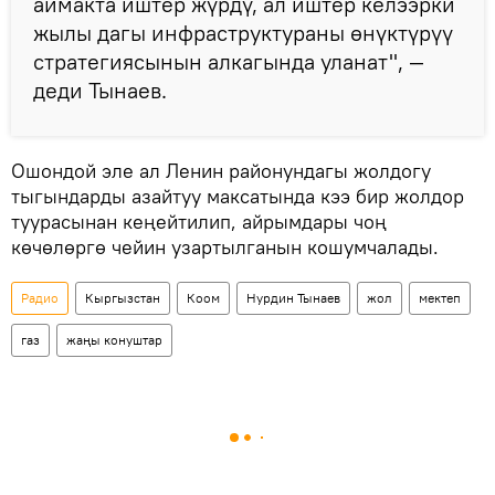
аймакта иштер жүрдү, ал иштер келээрки
жылы дагы инфраструктураны өнүктүрүү
стратегиясынын алкагында уланат", —
деди Тынаев.
Ошондой эле ал Ленин районундагы жолдогу
тыгындарды азайтуу максатында кээ бир жолдор
туурасынан кеңейтилип, айрымдары чоң
көчөлөргө чейин узартылганын кошумчалады.
Радио
Кыргызстан
Коом
Нурдин Тынаев
жол
мектеп
газ
жаңы конуштар