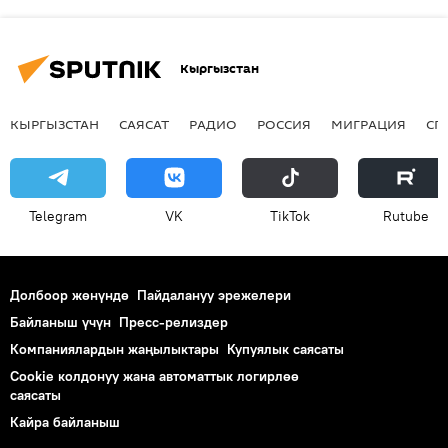
Кыргызстан
КЫРГЫЗСТАН
САЯСАТ
РАДИО
РОССИЯ
МИГРАЦИЯ
СП
Telegram
VK
ТikТоk
Rutube
Долбоор жөнүндө
Пайдалануу эрежелери
Байланыш үчүн
Пресс-релиздер
Компаниялардын жаңылыктары
Купуялык саясаты
Cookie колдонуу жана автоматтык логирлөө
саясаты
Кайра байланыш