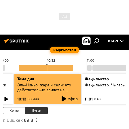
КЫРГ
Кыргызстан
10:00
10:32
11:00
Тема дня
Жаңылыктар
уск
Эль-Ниньо, жара и сели: что
Жаңылыктар. Чыгарылы
действительно влияет на
погоду в Кыргызстане
эфир
10:13
11:01
38 мин
3 мин
Кечээ
Бүгүн
г. Бишкек
89.3