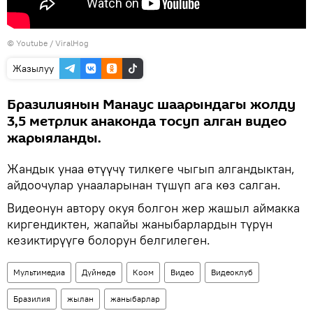
©
Youtube / ViralHog
Жазылуу
Бразилиянын Манаус шаарындагы жолду
3,5 метрлик анаконда тосуп алган видео
жарыяланды.
Жандык унаа өтүүчү тилкеге чыгып алгандыктан,
айдоочулар унааларынан түшүп ага көз салган.
Видеонун автору окуя болгон жер жашыл аймакка
киргендиктен, жапайы жаныбарлардын түрүн
кезиктирүүгө болорун белгилеген.
Мультимедиа
Дүйнөдө
Коом
Видео
Видеоклуб
Бразилия
жылан
жаныбарлар