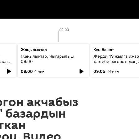
02:00
Жаңылыктар
Күн башат
F
Жаңылыктар. Чыгарылыш
Жерди 49 жылга ижар
стала
09:00
тартиби өзгөрөт: жаңы
эмнени көздөйт?
09:00
09:05
4 мин
44 мин
гон акчабыз
" базардын
ткан
ри. Видео