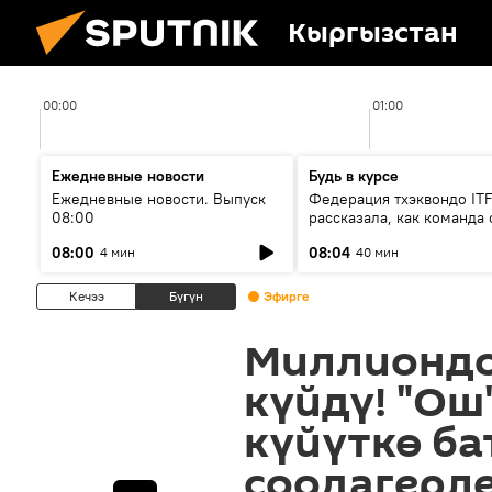
Кыргызстан
00:00
01:00
Ежедневные новости
Будь в курсе
Ежедневные новости. Выпуск
Федерация тхэквондо IT
08:00
рассказала, как команда 
жертвой мошенников
08:00
08:04
4 мин
40 мин
Кечээ
Бүгүн
Эфирге
Миллиондо
күйдү! "Ош
күйүткө ба
соодагерле