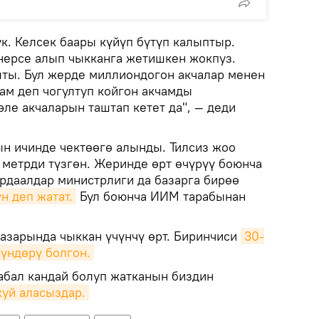
ук. Келсек баары күйүп бүтүп калыптыр.
 нерсе алып чыкканга жетишкен жокпуз.
ты. Бул жерде миллиондогон акчалар менен
ам деп чогултуп койгон акчамды
эле акчаларын таштап кетет да", — деди
ын ичинде чектөөгө алынды. Тилсиз жоо
 метрди түзгөн. Жеринде өрт өчүрүү боюнча
ырдаалдар министрлиги да базарга бирөө
н деп жатат.
Бул боюнча ИИМ тарабынан
зарында чыккан үчүнчү өрт. Биринчиси
30-
күндөрү болгон.
абал кандай болуп жатканын биздин
куй аласыздар.