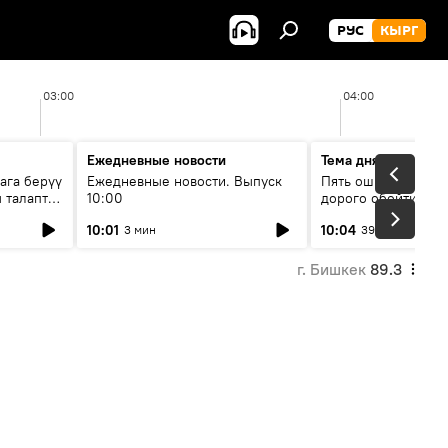
РУС
КЫРГ
03:00
04:00
Ежедневные новости
Тема дня
ага берүү
Ежедневные новости. Выпуск
Пять ошибок котор
 талаптар
10:00
дорого обойтись п
жилья
10:01
10:04
3 мин
39 мин
г. Бишкек
89.3