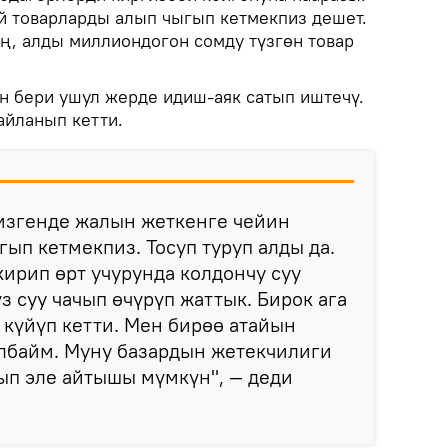
 товарларды алып чыгып кетмекпиз дешет.
ң, алды миллиондогон сомду түзгөн товар
н бери ушул жерде идиш-аяк сатып иштечү.
айланып кетти.
изгенде жалын жеткенге чейин
ып кетмекпиз. Тосуп туруп алды да.
ирип өрт учурунда колдончу суу
з суу чачып өчүрүп жаттык. Бирок ага
 күйүп кетти. Мен бирөө атайын
улбайм. Муну базардын жетекчилиги
ып эле айтышы мүмкүн", — деди