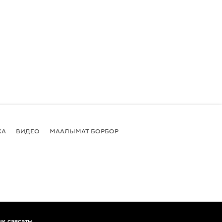
КА
ВИДЕО
МААЛЫМАТ БОРБОР
ык саясаты