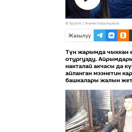
Видеону
©
Sputnik
/ Эламан Карымшаков
көрсөтүү
Жазылуу
Түн жарымда чыккан ө
отургузду. Айрымдары
накталай акчасы да кү
айланган мээнетин ка
башкалары жалын жет