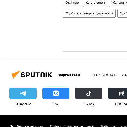
Окуялар
Кыргызстан
Жаңылык
"Ош" базарындагы үчүнчү өрт
Ош 
Кыргызстан
КЫРГЫЗСТАН
СА
Telegram
VK
ТikТоk
Rutub
Долбоор жөнүндө
Пайдалануу эрежелери
Байланыш үчү