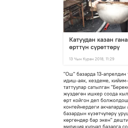
Катуудан казан ган
өрттүн сүрөттөрү
13 Чын Куран 2018, 11:29
"Ош" базарда 13-апрелдин
идиш-аяк, кездеме, кийим
таттуулар сатылган "Берек
жүздөгөн ишкер соода кыл
өрт койгон деп болжолдош
контейнердеги акчаларды 
базардын күзөтчүлөрү уру
көргөндөр бар экен" дешти
милиция курчап базарга с