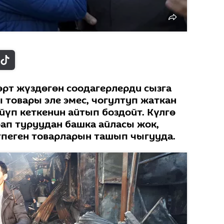
рт жүздөгөн соодагерлерди сызга
 товары эле эмес, чогултуп жаткан
йүп кеткенин айтып боздойт. Күлгө
рап туруудан башка айласы жок,
пеген товарларын ташып чыгууда.