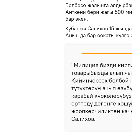
Болбосо жалынга алдырбай
Анткени бери жагы 500 ми
бар экен.
Кубаныч Салихов 15 жылда
Анын да бар оокаты күлгө 
"Милиция бизди кирг
товарыбызды алып чыг
Кийинчерээк болбой к
түтүктөрүн ачып өзүбү
карабай күркөлөрүбүз
өрттөдү дегенге кош
жоопкерчиликтен кач
Салихов.