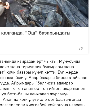
а калганда. "Ош" базарындагы
 таңында кайрадан өрт чыкты. Мунусунда
-кече жана тиричилик буюмдары жана
ет" кичи базары күйүп кетти. Бул жерде
ып жан бакчу. Алар базарга бирөө атайылап
ууда. Айрымдары "белгисиз адамдар
алып чыгып анан өрттөп ийген, алар менен
шуп бети-башы канжалап жүргөнүн
. Анан да көпчүлүгү эле өрт башталганда
оодагерлерди киргизбей койгонуна нааразы.