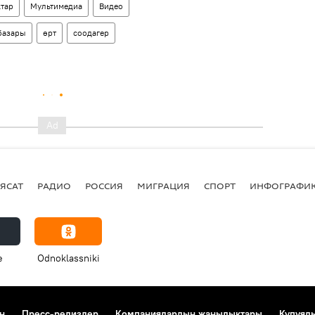
тар
Мультимедиа
Видео
базары
өрт
соодагер
ЯСАТ
РАДИО
РОССИЯ
МИГРАЦИЯ
СПОРТ
ИНФОГРАФИ
e
Odnoklassniki
н
Пресс-релиздер
Компаниялардын жаңылыктары
Купуял