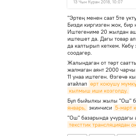
13 Чын Куран 2018, 10:07
"Эртең менен саат 5те укт
Бизди киргизген жок, бир
Иштегениме 20 жылдан аш
иштешет да. Дагы товар ал
да калтырып кеткем. Көбү 
соодагер.
Жалындаган от төрт саатт
жалмаган аянт 2000 чарчы
11 унаа иштеген. Өзгөчө к
атайлап
өрт коюушу мүмкү
кылмыш иши козголду.
Бул быйылкы жылы "Ош" ба
январь,
экинчиси
5-март 
"Ош" базарында учурдагы 
тексттик трансляциядан о