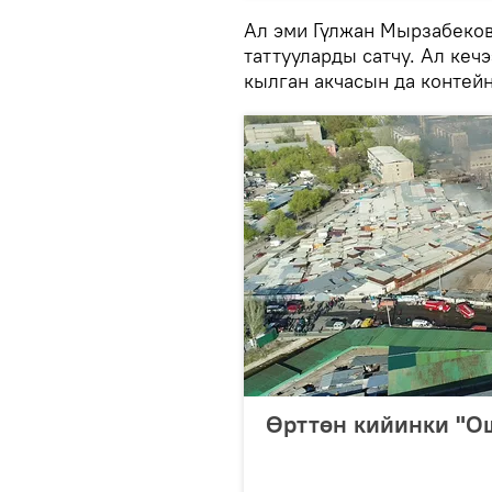
Ал эми Гүлжан Мырзабеко
таттууларды сатчу. Ал кеч
кылган акчасын да контей
Өрттөн кийинки "О