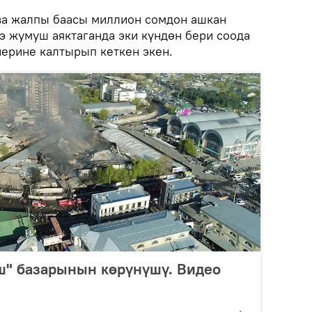
ва жалпы баасы миллион сомдон ашкан
ээ жумуш аяктаганда эки күндөн бери соода
нерине калтырып кеткен экен.
ш" базарынын көрүнүшү. Видео