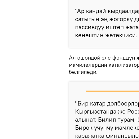
"Ар кандай кырдаалда
сатыгын эң жогорку д
пассивдүү иштеп жата
кеңештин жетекчиси.
Ал ошондой эле фонддун ж
мамилелердин катализатор
белгиледи.
"Бир катар долбоорл
Кыргызстанда же Рос
алынат. Билип турам,
Бирок үчүнчү мамлек
каражатка финансылоо 