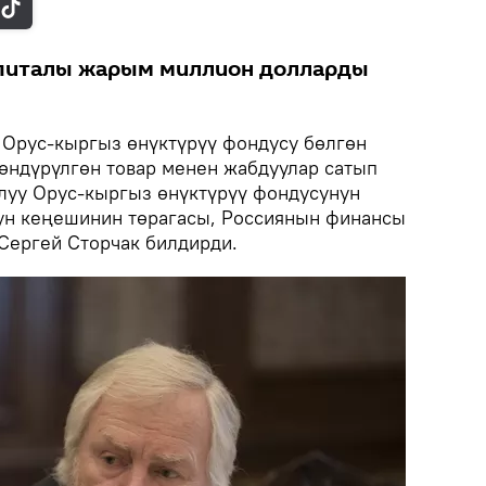
питалы жарым миллион долларды
Орус-кыргыз өнүктүрүү фондусу бөлгөн
өндүрүлгөн товар менен жабдуулар сатып
луу Орус-кыргыз өнүктүрүү фондусунун
ун кеңешинин төрагасы, Россиянын финансы
Сергей Сторчак билдирди.