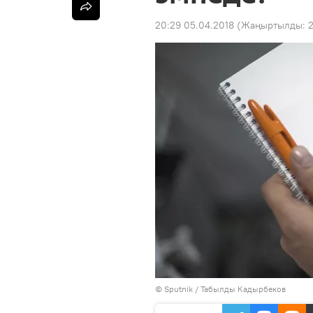
20:29 05.04.2018
(Жаңыртылды:
2
©
Sputnik / Табылды Кадырбеков