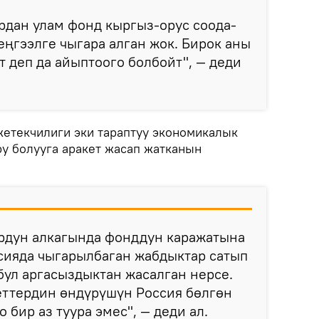
рдан улам фонд кыргыз-орус соода-
еңгээлге чыгара алган жок. Бирок аны
т деп да айыптоого болбойт", — деди
етекчилиги эки тараптуу экономикалык
у болууга аракет жасап жатканын
ордун алкагында фонддун каражатына
сияда чыгарылбаган жабдыктар сатып
 бул аргасыздыктан жасалган нерсе.
еттердин өндүрүшүн Россия бөлгөн
бир аз туура эмес", — деди ал.