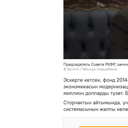
Председатель Совета РКФР, замм
©
Sputnik / Табылды Кадырбеков
Эскерте кетсек, фонд 201
экономикасын модернизаци
миллион долларды түзөт. Б
Сторчактын айтымында, уч
системасынын жалпы көлөм