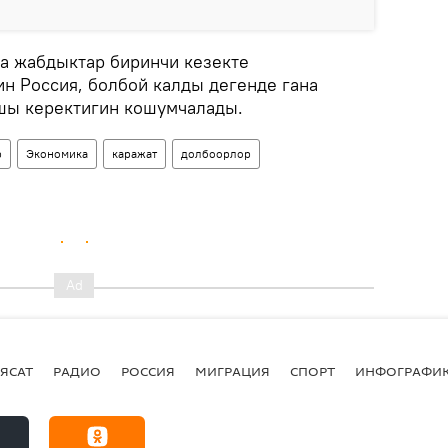
а жабдыктар биринчи кезекте
ин Россия, болбой калды дегенде гана
шы керектигин кошумчалады.
р
Экономика
каражат
долбоорлор
ЯСАТ
РАДИО
РОССИЯ
МИГРАЦИЯ
СПОРТ
ИНФОГРАФИ