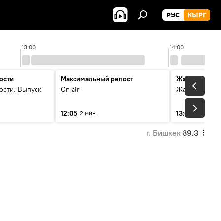
РУС
КЫРГ
13:00
14:00
ости
Максимальный репост
Жаңылыктар
ости. Выпуск
On air
Жаңылыктар.
12:05
13:01
2 мин
3 мин
г. Бишкек
89.3