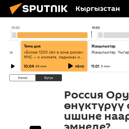
Кыргызстан
10:00
10:55
Тема дня
Жаңылыктар
Выпуск
«Более 1200 сёл в зоне риска»:
Жаңылыктар. Чыгар
МЧС — о климате, ледниках и
системе оповещения
эфир
10:04
11:01
49 мин
3 мин
населения
Кечээ
Бүгүн
Россия Ор
өнүктүрүү
ишине наар
эмнеде?