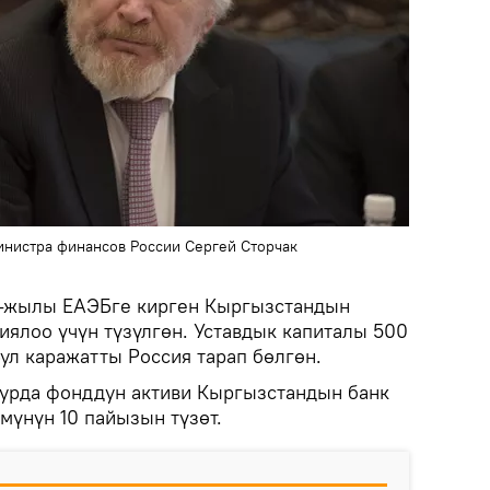
инистра финансов России Сергей Сторчак
4-жылы ЕАЭБге кирген Кыргызстандын
ялоо үчүн түзүлгөн. Уставдык капиталы 500
ул каражатты Россия тарап бөлгөн.
урда фонддун активи Кыргызстандын банк
үнүн 10 пайызын түзөт.