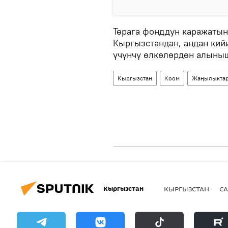
Төрага фонддун каражатын
Кыргызстандан, андан кий
үчүнчү өлкөлөрдөн алыны
Кыргызстан
Коом
Жаңылыкта
Кыргызстан
КЫРГЫЗСТАН
СА