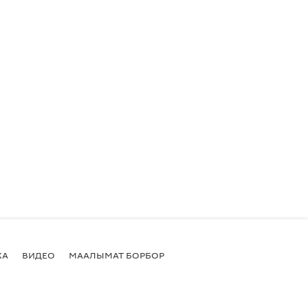
КА
ВИДЕО
МААЛЫМАТ БОРБОР