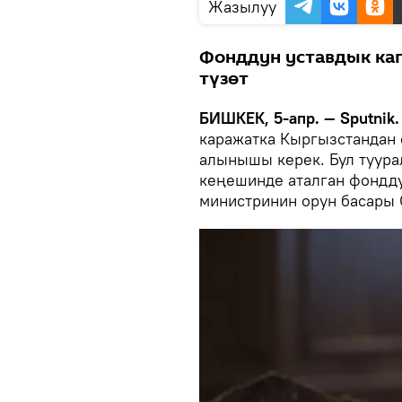
Жазылуу
Фонддун уставдык ка
түзөт
БИШКЕК, 5-апр. — Sputnik.
каражатка Кыргызстандан 
алынышы керек. Бул туура
кеңешинде аталган фондд
министринин орун басары 