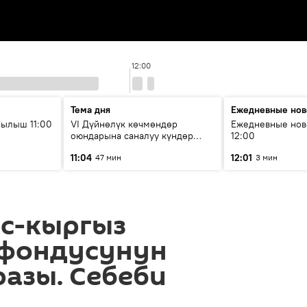
12:00
Тема дня
Ежедневные нов
ылыш 11:00
VI Дүйнөлүк көчмөндөр
Ежедневные нов
оюндарына саналуу күндөр
12:00
калды: даярдык иштери кайсы
11:04
12:01
47 мин
3 мин
этапка жетти?
ус-кыргыз
 фондусунун
азы. Себеби