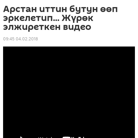
Арстан иттин бутун өөп
эркелетип... Жүрөк
элжиреткен видео
09:45 04.02.2018