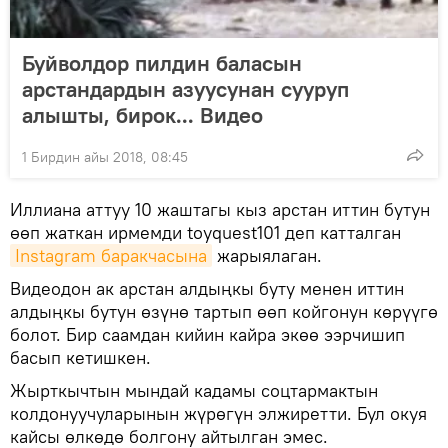
Буйволдор пилдин баласын
арстандардын азуусунан сууруп
алышты, бирок... Видео
1 Бирдин айы 2018, 08:45
Иллиана аттуу 10 жаштагы кыз арстан иттин бутун
өөп жаткан ирмемди toyquest101 деп катталган
Instagram баракчасына
жарыялаган.
Видеодон ак арстан алдыңкы буту менен иттин
алдыңкы бутун өзүнө тартып өөп койгонун көрүүгө
болот. Бир саамдан кийин кайра экөө ээрчишип
басып кетишкен.
Жырткычтын мындай кадамы соцтармактын
колдонуучуларынын жүрөгүн элжиретти. Бул окуя
кайсы өлкөдө болгону айтылган эмес.