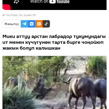
©
YouTube/ Toy Quest 101
Жазылуу
Мики аттуу арстан лабрадор тукумундагы
ит менен күчүгүнөн тарта бирге чоңойюп
жакын болуп калышкан