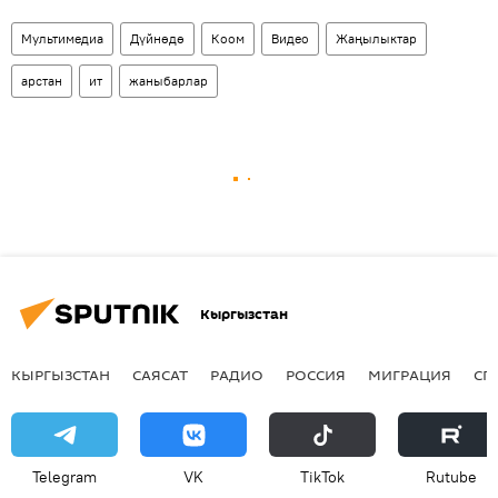
Мультимедиа
Дүйнөдө
Коом
Видео
Жаңылыктар
арстан
ит
жаныбарлар
Кыргызстан
КЫРГЫЗСТАН
САЯСАТ
РАДИО
РОССИЯ
МИГРАЦИЯ
СП
Telegram
VK
ТikТоk
Rutube