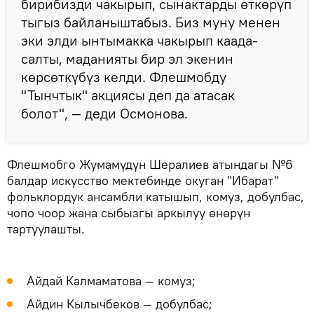
бирибизди чакырып, сынактарды өткөрүп
тыгыз байланыштабыз. Биз муну менен
эки элди ынтымакка чакырып каада-
салты, маданияты бир эл экенин
көрсөткүбүз келди. Флешмобду
"Тынчтык" акциясы деп да атасак
болот", — деди Осмонова.
Флешмобго Жумамүдүн Шералиев атындагы №6
балдар искусство мектебинде окуган "Ибарат"
фольклордук ансамбли катышып, комуз, добулбас,
чопо чоор жана сыбызгы аркылуу өнөрүн
тартуулашты.
Айдай Калмаматова — комуз;
Айдин Кылычбеков — добулбас;