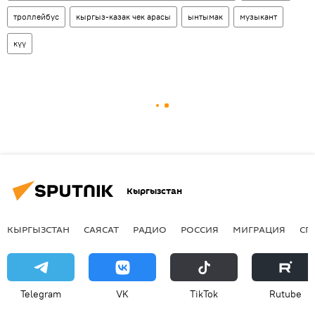
троллейбус
кыргыз-казак чек арасы
ынтымак
музыкант
күү
Кыргызстан
КЫРГЫЗСТАН
САЯСАТ
РАДИО
РОССИЯ
МИГРАЦИЯ
СП
Telegram
VK
ТikТоk
Rutube