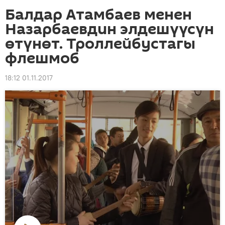
Балдар Атамбаев менен
Назарбаевдин элдешүүсүн
өтүнөт. Троллейбустагы
флешмоб
18:12 01.11.2017