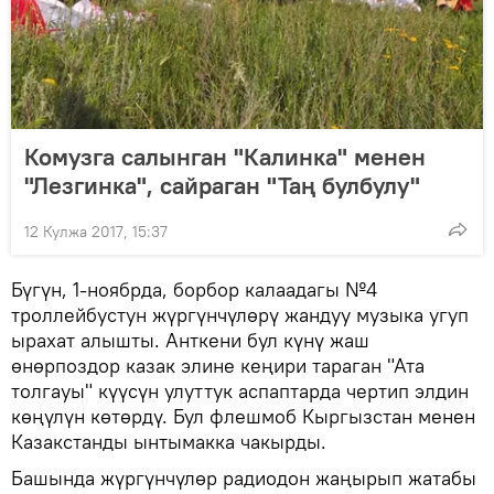
Комузга салынган "Калинка" менен
"Лезгинка", сайраган "Таң булбулу"
12 Кулжа 2017, 15:37
Бүгүн, 1-ноябрда, борбор калаадагы №4
троллейбустун жүргүнчүлөрү жандуу музыка угуп
ырахат алышты. Анткени бул күнү жаш
өнөрпоздор казак элине кеңири тараган "Ата
толгауы" күүсүн улуттук аспаптарда чертип элдин
көңүлүн көтөрдү. Бул флешмоб Кыргызстан менен
Казакстанды ынтымакка чакырды.
Башында жүргүнчүлөр радиодон жаңырып жатабы