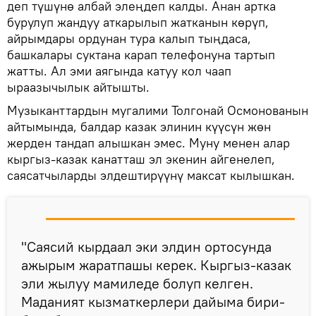
деп түшүнө албай элеңдеп калды. Анан артка
бурулуп жандуу аткарылып жатканын көрүп,
айрымдары ордунан тура калып тыңдаса,
башкалары суктана карап телефонуна тартып
жатты. Ал эми аягында катуу кол чаап
ыраазычылык айтышты.
Музыканттардын мугалими Толгонай Осмонованын
айтымында, балдар казак элинин күүсүн жөн
жерден тандап алышкан эмес. Муну менен алар
кыргыз-казак канатташ эл экенин айгенелеп,
саясатчыларды элдештирүүнү максат кылышкан.
"Саясий кырдаал эки элдин ортосунда
ажырым жаратпашы керек. Кыргыз-казак
эли жылуу мамиледе болуп келген.
Маданият кызматкерлери дайыма бири-