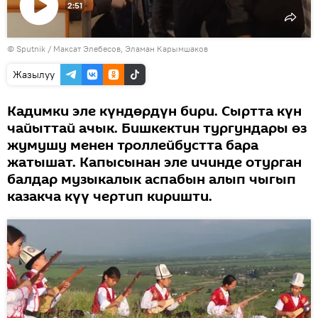
2:51
Видеону
©
Sputnik
көрсөтүү
/ Максат Элебесов, Эламан Карымшаков
Жазылуу
Кадимки эле күндөрдүн бири. Сыртта күн
чайыттай ачык. Бишкектин тургундары өз
жумушу менен троллейбустта бара
жатышат. Капысынан эле ичинде отурган
балдар музыкалык аспабын алып чыгып
казакча күү чертип киришти.