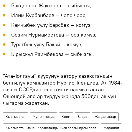
Бакдөөлөт Жакыпов — сыбызгы;
Илим Курбанбаев — чопо чоор;
Камчыбек уулу Барсбек — комуз;
Сезим Нурмамбетова — ооз комуз;
Туратбек уулу Бакай — комуз;
Ырыскүл Раимбекова — сыбызгы.
"Ата-Толгауы" күүсүнүн автору казакстандын
белгилүү компазитор Нургис Тлендиев. Ал 1984-
жылы СССРдин эл артисти наамын алган.
Ошондой эле ар түрдүү жанрда 500дөн ашуун
чыгарма жараткан.
Кыргызстан
Мультимедиа
Коом
Видео
Жаңылыктар
Кыргызстан менен Казакстандын чек арасындагы абал
Маданият