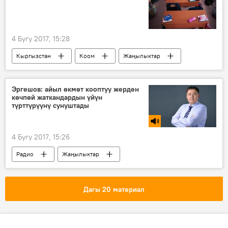
4 Бугу 2017, 15:28
Кыргызстан
Коом
Жаңылыктар
Ош
мектеп
курулуш
Эргешов: айыл өкмөт кооптуу жерден
көчпөй жаткандардын үйүн
түрттүрүүнү сунуштады
4 Бугу 2017, 15:26
Радио
Жаңылыктар
Өзгөндүн Аюу айылында 24 киши жер көчкүнүн алдында калды
Аксы
Алмазбек Эргешов
көчкү
Дагы 20 материал