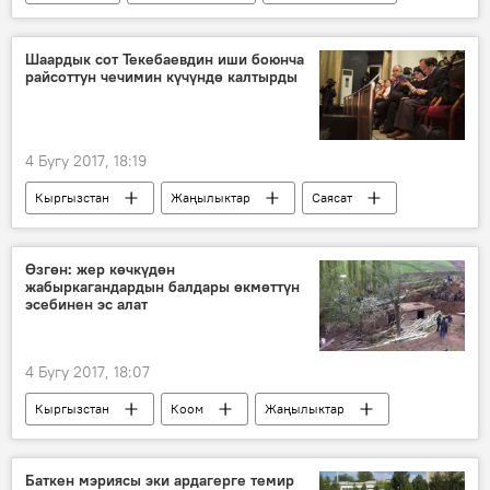
Жыргалбек Турускулов
Жаныбек Керималиев
Жогорку Кеңеш
Шаардык сот Текебаевдин иши боюнча
райсоттун чечимин күчүндө калтырды
жыйын
уйку
4 Бугу 2017, 18:19
Кыргызстан
Жаңылыктар
Саясат
Өмүрбек Текебаев
Таалайгүл Токтакунова
арыз
сот
өкүм
Өзгөн: жер көчкүдөн
жабыркагандардын балдары өкмөттүн
Өмүрбек Текебаев камакка алынды
эсебинен эс алат
4 Бугу 2017, 18:07
Кыргызстан
Коом
Жаңылыктар
Өзгөндүн Аюу айылында 24 киши жер көчкүнүн алдында калды
Өзгөн
өкмөт
Жер көчкү
Баткен мэриясы эки ардагерге темир