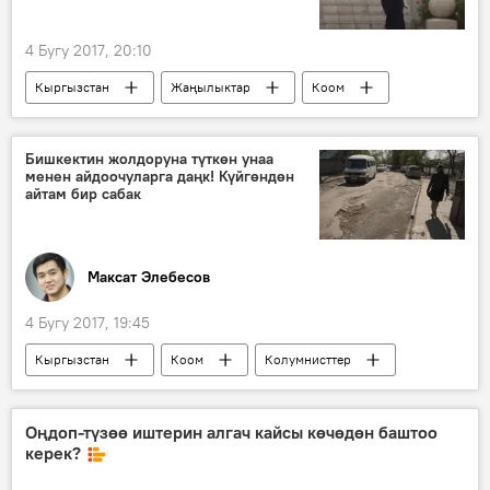
4 Бугу 2017, 20:10
Кыргызстан
Жаңылыктар
Коом
аба ырайы
күн
кар
Бишкектин жолдоруна түткөн унаа
менен айдоочуларга даңк! Күйгөндөн
айтам бир сабак
Максат Элебесов
4 Бугу 2017, 19:45
Кыргызстан
Коом
Колумнисттер
Бишкек
жол
оңдоо
Оңдоп-түзөө иштерин алгач кайсы көчөдөн баштоо
керек?