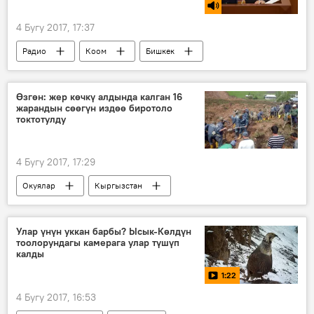
4 Бугу 2017, 17:37
Радио
Коом
Бишкек
Каныбек Иманалиев
Өзгөн: жер көчкү алдында калган 16
жарандын сөөгүн издөө биротоло
токтотулду
4 Бугу 2017, 17:29
Окуялар
Кыргызстан
Жаңылыктар
Өзгөндүн Аюу айылында 24 киши жер көчкүнүн алдында калды
Улар үнүн уккан барбы? Ысык-Көлдүн
тоолорундагы камерага улар түшүп
Өзгөн
Жер көчкү
айыл
калды
1:22
4 Бугу 2017, 16:53