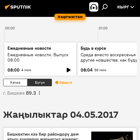
КЫРГ
Кыргызстан
00:00
01:00
Ежедневные новости
Будь в курсе
Ежедневные новости. Выпуск
Среда вместо воскресенья и
08:00
другие новшества: как будут
проходить выборы в КР?
08:00
08:04
4 мин
38 мин
Кечээ
Бүгүн
Эфирге
г. Бишкек
89.3
Жаңылыктар 04.05.2017
Бишкектин кээ бир райондору дем
алыш күндөрүн жарыксыз өткөрөт