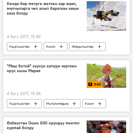
Көлдө бир метрге жеткен кар жаап,
малчыларга чөп алып бараткан киши
каза болду
4 Бугу 2017, 15:46
Кыргызстан
Коом
Жаңылыктар
Ысык-Көл
жол
кар
"Маш ботой" күүсүн катыра черткен
орус кызы Мария
0:43
4 Бугу 2017, 15:36
Кыргызстан
Мультимедиа
Коом
Видео
Жаңылыктар
талант
комуз
Россия
Өзбекстан Ошко 630 орундуу мектеп
курмай болду