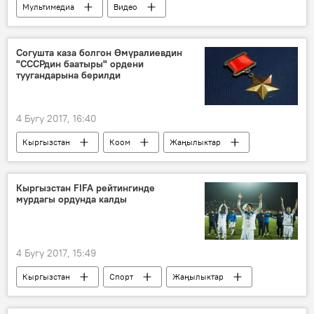
Мультимедиа
Видео
Жаңылыктар
Кыргызстан
Коом
Ысык-Көл
жаратылыш
капкан
Согушта каза болгон Өмүралиевдин
"СССРдин баатыры" ордени
фото
улар
туугандарына берилди
4 Бугу 2017, 16:40
Кыргызстан
Коом
Жаңылыктар
Улуу Ата Мекендик согуш
Орден
баатыр
Кыргызстан FIFA рейтингинде
мурдагы ордунда калды
4 Бугу 2017, 15:49
Кыргызстан
Спорт
Жаңылыктар
FIFA
футбол
рейтинг