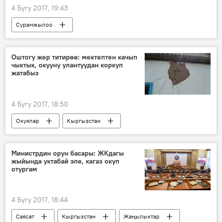
4 Бугу 2017, 19:43
Сурамжылоо
Оштогу жер титирөө: мектептен качып
чыктык, окууну улантуудан коркуп
жатабыз
4 Бугу 2017, 18:50
Окуялар
Кыргызстан
Жаңылыктар
Чоң-Алай
мектеп
жер титирөө
Министрдин орун басары: ЖКдагы
жыйында уктабай эле, кагаз окуп
Кыргызстандын түштүгүндө болгон жер титирөөлөр
отургам
4 Бугу 2017, 18:44
Саясат
Кыргызстан
Жаңылыктар