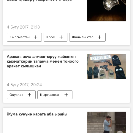
4 Бугу 2017, 21:13
Кыргызстан
Коом
Жаңылыктар
Бишкек
свет
Араван: акча алмаштыруу жайынын
кызматкерин тапанча менен тоноого
аракет кылышкан
4 Бугу 2017, 20:24
Окуялар
Кыргызстан
Жаңылыктар
Ош
каракчылык
кылмыш иши
Жума күнүнө карата аба ырайы