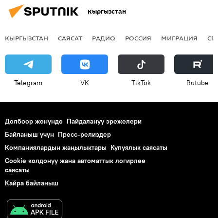
Кыргызстан
КЫРГЫЗСТАН
САЯСАТ
РАДИО
РОССИЯ
МИГРАЦИЯ
СП
Telegram
VK
ТikТоk
Rutube
Долбоор жөнүндө
Пайдалануу эрежелери
Байланыш үчүн
Пресс-релиздер
Компаниялардын жаңылыктары
Купуялык саясаты
Cookie колдонуу жана автоматтык логирлөө
саясаты
Кайра байланыш