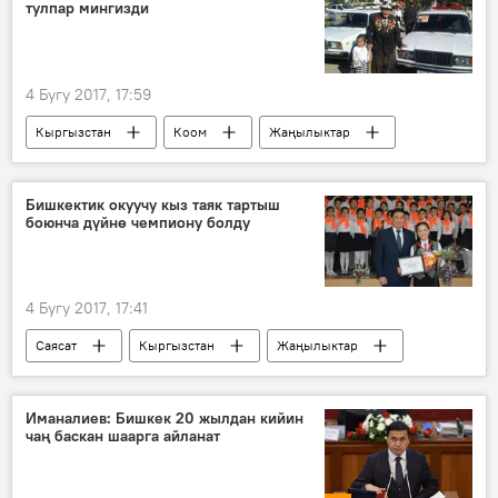
тулпар мингизди
4 Бугу 2017, 17:59
Кыргызстан
Коом
Жаңылыктар
Баткен облусу
ардагер
унаа
Бишкектик окуучу кыз таяк тартыш
боюнча дүйнө чемпиону болду
4 Бугу 2017, 17:41
Саясат
Кыргызстан
Жаңылыктар
Бишкек
чемпион
окуучулар
таяк тартыш
Иманалиев: Бишкек 20 жылдан кийин
чаң баскан шаарга айланат