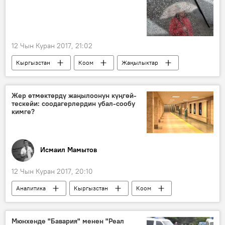
12 Чын Куран 2017, 21:02
Кыргызстан
Коом
Жаңылыктар
аба ырайы
кар
жаан-чачын
Жер өтмөктөрдү жаңылоонун күңгөй-
тескейи: соодагерлердин убал-сообу
кимге?
Исмаил Мамытов
12 Чын Куран 2017, 20:10
Аналитика
Кыргызстан
Коом
Жаңылыктар
Бишкектеги жер алдындагы өтмөктөрдүн оңдолушу
Мюнхенде "Бавария" менен "Реал