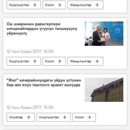
Кыргызстан
Коом
Жаңылыктар
Бишкек
газ
Ош шаарынын дарыгерлери
ымыркайлардын угуусун текшерүүнү
үйрөнүштү
12 Чын Куран 2017, 16:06
Кыргызстан
Коом
Жаңылыктар
Ош
медицина
окуу
"Жал" кичирайонундагы үйдүн үстүнөн
бир аял өзүн таштоого аракет кылууда
12 Чын Куран 2017, 15:59
Окуялар
Кыргызстан
Коом
Жаңылыктар
Бишкек
милиция