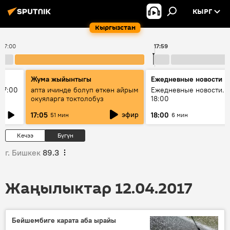
КЫРГ
Кыргызстан
17:00
17:59
Жума жыйынтыгы
Ежедневные новости
17:00
апта ичинде болуп өткөн айрым
Ежедневные новости. 
окуяларга токтолобуз
18:00
эфир
17:05
18:00
51 мин
6 мин
Кечээ
Бүгүн
г. Бишкек
89.3
Жаңылыктар 12.04.2017
Бейшембиге карата аба ырайы