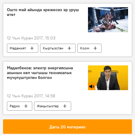
шаар
түн
мечит
Ошто май айында эрежесиз эр уруш
өтөт
12 Чын Куран 2017, 15:03
Маданият
Кыргызстан
Коом
Спорт
Жаңылыктар
Ош
панкратион
мелдеш
Мадалбеков: электр энергиясына
акынын көп чыгышы техникалык
мүчүлүштүктөн болгон
12 Чын Куран 2017, 14:58
Радио
Жаңылыктар
электр энергиясы
техника
акы
Дагы 20 материал