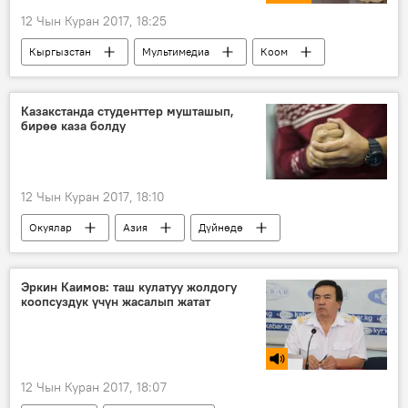
12 Чын Куран 2017, 18:25
Кыргызстан
Мультимедиа
Коом
Видеоклуб
Жаңылыктар
Бишкек
күбө
Видео
Казакстанда студенттер мушташып,
бирөө каза болду
12 Чын Куран 2017, 18:10
Окуялар
Азия
Дүйнөдө
Жаңылыктар
Казакстан
Алматы
мушташ
студент
Эркин Каимов: таш кулатуу жолдогу
коопсуздук үчүн жасалып жатат
12 Чын Куран 2017, 18:07