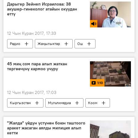
"Ыйман" диний маданиятты өнүктүрүү фондусу
Дарыгер Зейнеп Исраилова: 38
акушер-гинеколог атайын окуудан
өттү
12 Чын Куран 2017, 17:33
Радио
Жаңылыктар
Ош
медицина
ымыркай
45 миң сом пара алып жаткан
тергөөчүнү кармоо учуру
1:10
12 Чын Куран 2017, 17:03
Кыргызстан
Мультимедиа
Коом
Видео
Жаңылыктар
коррупция
пара
тергөөчү
"Жалда" үйдүн үстүнөн боюн таштоого
аракет жасаган аялды милиция алып
кетти