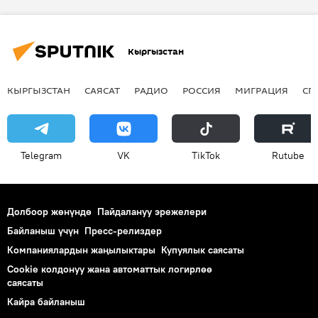
Кыргызстан
КЫРГЫЗСТАН
САЯСАТ
РАДИО
РОССИЯ
МИГРАЦИЯ
СП
Telegram
VK
ТikТоk
Rutube
Долбоор жөнүндө
Пайдалануу эрежелери
Байланыш үчүн
Пресс-релиздер
Компаниялардын жаңылыктары
Купуялык саясаты
Cookie колдонуу жана автоматтык логирлөө
саясаты
Кайра байланыш