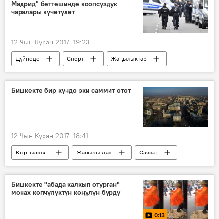
Мадрид" беттешинде коопсуздук
Бишкек
Бишкек мэриясы
өтмөк
чаралары күчөтүлөт
соодагер
12 Чын Куран 2017, 19:23
Дүйнөдө
Спорт
Жаңылыктар
Реал Мадрид ФК
Чемпиондор лигасы
футбол
Бишкекте бир күндө эки саммит өтөт
12 Чын Куран 2017, 18:41
Кыргызстан
Жаңылыктар
Саясат
Бишкек
Евразиялык экономикалык биримдик
Бишкекте "абада калкып отурган"
монах көпчүлүктүн көңүлүн бурду
ЖККУ
президент
ЕАЭБге мүчө мамлекеттердин президенттеринин саммити жана ЖККУнун бейрасмий жолугушуусу
0:13