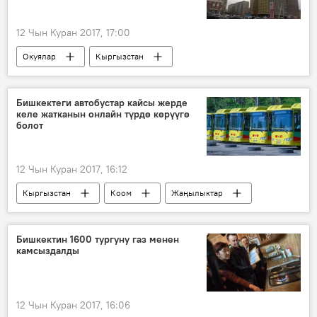
12 Чын Куран 2017, 17:00
Окуялар
Кыргызстан
Жаңылыктар
"Жал" кичи району
суицид
Бишкектеги автобустар кайсы жерде
келе жатканын онлайн түрдө көрүүгө
болот
12 Чын Куран 2017, 16:12
Кыргызстан
Коом
Жаңылыктар
Геннадий Милицкий
Бишкек мэриясы
автобус
мобилдик тиркеме
Бишкектин 1600 тургуну газ менен
камсыздалды
12 Чын Куран 2017, 16:06