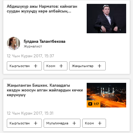
күбө
Абдишүкүр ажы Нарматов: кайнаган
суудан жүзүңдү көрө албайсың...
Гүлдана Талантбекова
Журналист
12 Чын Куран 2017, 15:37
Кыргызстан
Коом
Жаңылыктар
Абдишүкүр Нарматов
дин
насаат
Жаңыланган Бишкек. Калаадагы
көздүн жоосун алган жайлардын кечки
көрүнүшү
1:17
12 Чын Куран 2017, 15:31
Кыргызстан
Мультимедиа
Коом
Видео
Жаңылыктар
Бишкек