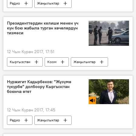
Радио
Жаңылыктар
Бишкек-Торугарт автожолу
таш
коопсуздук
Президенттердин келиши менен үч
күн бою жабыла турган көчөлөрдүн
тизмеси
12 Чын Куран 2017, 17:51
Кыргызстан
Коом
Жаңылыктар
Евразиялык экономикалык биримдик
ЖККУ
жол кыймылы
милиция
Нуржигит Кадырбеков: "Жүзүмө
түкүрбө" долбоору Кыргызстан
ЕАЭБге мүчө мамлекеттердин президенттеринин саммити жана ЖККУнун бейрасмий жолугушуусу
боюнча өтөт
12 Чын Куран 2017, 17:45
Радио
Жаңылыктар
Баткен облусу
Нуржигит Кадырбеков