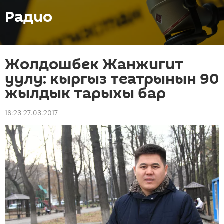
Радио
Жолдошбек Жанжигит
уулу: кыргыз театрынын 90
жылдык тарыхы бар
16:23 27.03.2017