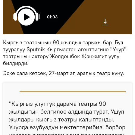
01:03
Кыргыз театрынын 90 жылдык тарыхы бар. Бул
тууралуу Sputnik Кыргызстан агенттигине "Учур"
театрынын актеру Жолдошбек Жанжигит уулу
билдирди.
Эске сала кетсек, 27-март эл аралык театр күнү.
"Кыргыз улуттук дарама театры 90
жылдыгын белгилөө алдында турат. Ушул
жылдары кыргыз театры калыптанды.
Учурда өзүбүздүн мектептерибиз, борбор
калаада актерлорду жана режиссерлорду