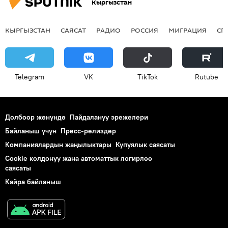
Кыргызстан
КЫРГЫЗСТАН
САЯСАТ
РАДИО
РОССИЯ
МИГРАЦИЯ
СП
Telegram
VK
ТikТоk
Rutube
Долбоор жөнүндө
Пайдалануу эрежелери
Байланыш үчүн
Пресс-релиздер
Компаниялардын жаңылыктары
Купуялык саясаты
Cookie колдонуу жана автоматтык логирлөө
саясаты
Кайра байланыш