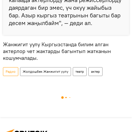
даярдаган бир эмес, үч окуу жайыбыз
бар. Азыр кыргыз театрынын багыты бар
десем жаңылбайм", — деди ал.
Жанжигит уулу Кыргызстанда билим алган
актерлор чет жактарды багынтып жатканын
кошумчалады.
Радио
Жолдошбек Жанжигит уулу
театр
актер