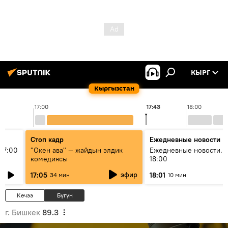
КЫРГ
Кыргызстан
17:00
17:43
18:00
Стоп кадр
Ежедневные новости
17:00
"Окен ава" — жайдын элдик
Ежедневные новости. 
комедиясы
18:00
эфир
17:05
18:01
34 мин
10 мин
Кечээ
Бүгүн
г. Бишкек
89.3