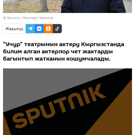
©
Sputnik
/ Жоомарт Ураимов
Жазылуу
"Учур" театрынын актеру Кыргызстанда
билим алган актерлор чет жактарды
багынтып жатканын кошумчалады.