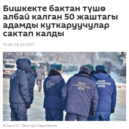
Бишкекте бактан түшө
албай калган 50 жаштагы
адамды куткаруучулар
сактап калды
10:40 08.02.2017
©
Sputnik / Табылды Кадырбеков