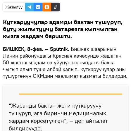
Жазылуу
Куткаруучулар адамды бактан түшүрүп,
буту жылытуучу батареяга кыпчылган
кызга жардам беришти.
БИШКЕК, 8-фев. — Sputnik.
Бишкек шаарынын
Ленин районундагы Красная көчөсүндө жашаган
50 жаштагы адам өз үйүнүн жанындагы бакка
чыгып алып түшө албай калып, куткаруучулар аны
түшүргөнүн ӨКМдин маалымат кызматы билдирди.
“Жаранды бактан жети куткаруучу
түшүрүп, ага биринчи медициналык
жардам көрсөтүлгөн”, — деп айтылат
билдирүүдө.