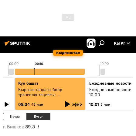
КЫРГ
Кыргызстан
09:00
09:16
10:00
Күн башат
Ежедневные новости
Кыргызстандагы боор
Ежедневные новости. 
трансплантациясы:
10:00
жетишкендиктер жана өнүгүү
эфир
09:04
10:01
46 мин
3 мин
келечеги
Кечээ
Бүгүн
г. Бишкек
89.3