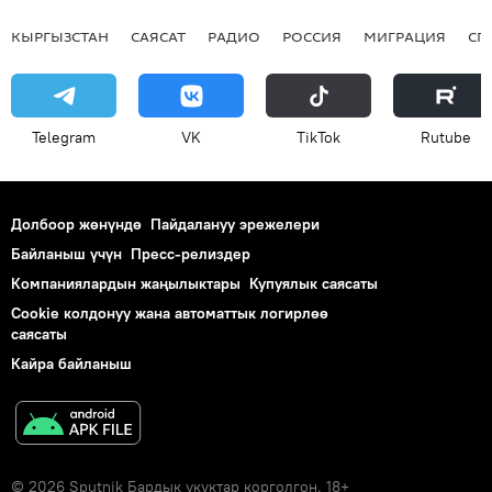
КЫРГЫЗСТАН
САЯСАТ
РАДИО
РОССИЯ
МИГРАЦИЯ
СП
Telegram
VK
ТikТоk
Rutube
Долбоор жөнүндө
Пайдалануу эрежелери
Байланыш үчүн
Пресс-релиздер
Компаниялардын жаңылыктары
Купуялык саясаты
Cookie колдонуу жана автоматтык логирлөө
саясаты
Кайра байланыш
© 2026 Sputnik Бардык укуктар корголгон. 18+