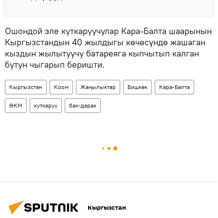
Ошондой эле куткаруучулар Кара-Балта шаарынын
Кыргызстандын 40 жылдыгы көчөсүндө жашаган
кыздын жылытуучу батареяга кыпчытып калган
бутун чыгарып беришти.
Кыргызстан
Коом
Жаңылыктар
Бишкек
Кара-Балта
ӨКМ
куткаруу
бак-дарак
Кыргызстан