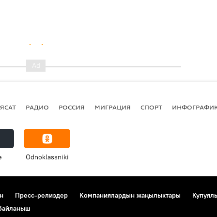
ЯСАТ
РАДИО
РОССИЯ
МИГРАЦИЯ
СПОРТ
ИНФОГРАФИ
e
Odnoklassniki
н
Пресс-релиздер
Компаниялардын жаңылыктары
Купуял
 байланыш