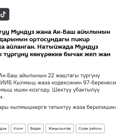
штуу Мундуз жана Ак-Баш айылынын
ндарынын ортосундагы пикир
а айланган. Натыйжада Мундуз
 тургуну көкүрөккө бычак жеп жан
 Ак-Баш айылынын 22 жаштагы тургуну
к ИИБ Кылмыш жаза кодексинин 97-беренеси
лмыш ишин козгоду. Шектүү убактылуу
и.
ары кылмышкерге татыктуу жаза берилишин
диа
Коом
Видео
Жаңылыктар
Сузак району