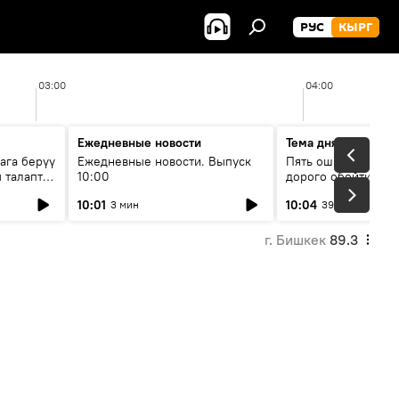
РУС
КЫРГ
03:00
04:00
Ежедневные новости
Тема дня
ага берүү
Ежедневные новости. Выпуск
Пять ошибок котор
 талаптар
10:00
дорого обойтись п
жилья
10:01
10:04
3 мин
39 мин
г. Бишкек
89.3