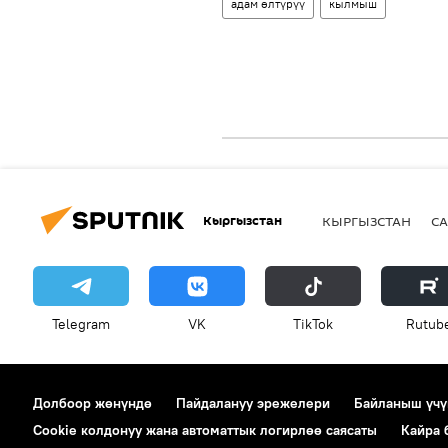
адам өлтүрүү
кылмыш
Кыргызстан
КЫРГЫЗСТАН
СА
Telegram
VK
ТikТоk
Rutub
Долбоор жөнүндө
Пайдалануу эрежелери
Байланыш үчү
Cookie колдонуу жана автоматтык логирлөө саясаты
Кайра