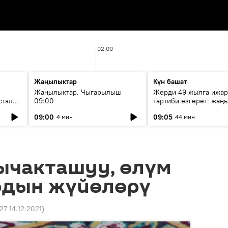
02:00
Жаңылыктар
Күн башат
F
Жаңылыктар. Чыгарылыш
Жерди 49 жылга ижар
стала
09:00
тартиби өзгөрөт: жаңы
эмнени көздөйт?
09:00
09:05
4 мин
44 мин
ычакташуу, өлүм
рдын жүйөлөрү
:27 14.12.2021
)