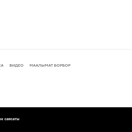
КА
ВИДЕО
МААЛЫМАТ БОРБОР
ык саясаты