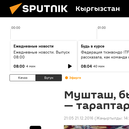
Кыргызстан
00:00
01:00
Ежедневные новости
Будь в курсе
Ежедневные новости. Выпуск
Федерация тхэквондо IT
08:00
рассказала, как команда 
жертвой мошенников
08:00
08:04
4 мин
40 мин
Кечээ
Бүгүн
Эфирге
Мушташ, б
— тарапта
21:05 21.12.2016
(Жаңыртылды:
14