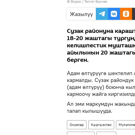
© Видео / Талгат Бакиев
көрсөтүү
Жазылуу
Сузак районуна кара
18-20 жаштагы тургу
келишпестик мушташк
айылынын 20 жаштагы
берген.
Адам өлтүрүүгө шектелип
кармалды. Сузак районду
(адам өлтүрүү) боюнча кы
кармоочу жайга киргизилд
Ал эми маркумдун жакынд
талап кылышууда.
Окуялар
Кыргызстан
Мультиме