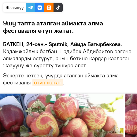
Жазылуу
Ушу тапта аталган аймакта алма
фестивалы өтүп жатат.
БАТКЕН, 24-сен.- Sputnik, Айида Батырбекова.
Кадамжайлык багбан Шадибек Абдибаитов өзгөчө
алмаларды өстүрүп, анын бетине кардар каалаган
жазууну же сүрөттү түшүрө алат.
Эскерте кетсек, учурда аталган аймакта алма
фестивалы
өтүп жатат
.