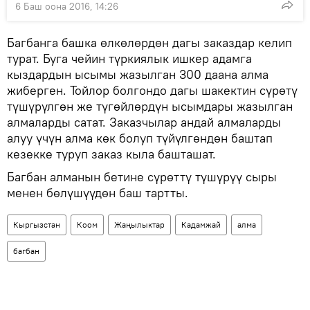
6 Баш оона 2016, 14:26
Багбанга башка өлкөлөрдөн дагы заказдар келип
турат. Буга чейин түркиялык ишкер адамга
кыздардын ысымы жазылган 300 даана алма
жиберген. Тойлор болгондо дагы шакектин сүрөтү
түшүрүлгөн же түгөйлөрдүн ысымдары жазылган
алмаларды сатат. Заказчылар андай алмаларды
алуу үчүн алма көк болуп түйүлгөндөн баштап
кезекке туруп заказ кыла башташат.
Багбан алманын бетине сүрөттү түшүрүү сыры
менен бөлүшүүдөн баш тартты.
Кыргызстан
Коом
Жаңылыктар
Кадамжай
алма
багбан