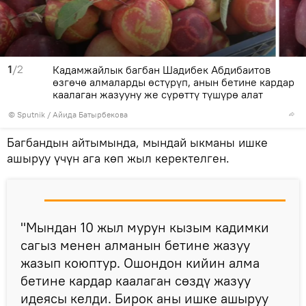
1
/2
Кадамжайлык багбан Шадибек Абдибаитов
өзгөчө алмаларды өстүрүп, анын бетине кардар
каалаган жазууну же сүрөттү түшүрө алат
©
Sputnik
/ Айида Батырбекова
Багбандын айтымында, мындай ыкманы ишке
ашыруу үчүн ага көп жыл керектелген.
"Мындан 10 жыл мурун кызым кадимки
сагыз менен алманын бетине жазуу
жазып коюптур. Ошондон кийин алма
бетине кардар каалаган сөздү жазуу
идеясы келди. Бирок аны ишке ашыруу