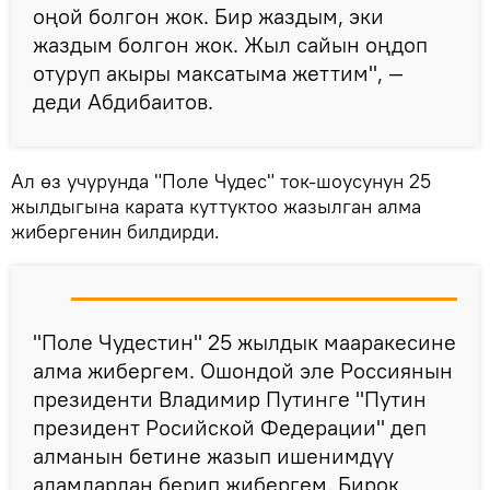
оңой болгон жок. Бир жаздым, эки
жаздым болгон жок. Жыл сайын оңдоп
отуруп акыры максатыма жеттим", —
деди Абдибаитов.
Ал өз учурунда "Поле Чудес" ток-шоусунун 25
жылдыгына карата куттуктоо жазылган алма
жибергенин билдирди.
"Поле Чудестин" 25 жылдык мааракесине
алма жибергем. Ошондой эле Россиянын
президенти Владимир Путинге "Путин
президент Росийской Федерации" деп
алманын бетине жазып ишенимдүү
адамдардан берип жибергем. Бирок