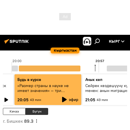
КЫРГ
Кыргызстан
20:00
20:57
Будь в курсе
Ачык кеп
уск
«Размер страны в науке не
Сейрек кездешүүчү ку
имеет значения» — три
менен: анын миграция
эксперта о сотрудничестве
жолу эмнеден кабар б
эфир
20:05
21:05
43 мин
43 мин
России и Кыргызстана в
образовании и исследованиях
Кечээ
Бүгүн
г. Бишкек
89.3