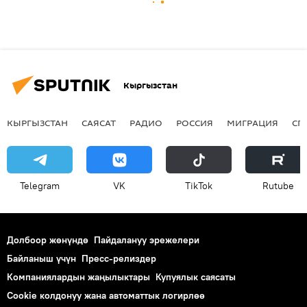
Кыргызстан
КЫРГЫЗСТАН
САЯСАТ
РАДИО
РОССИЯ
МИГРАЦИЯ
СП
Telegram
VK
ТikТоk
Rutube
Долбоор жөнүндө
Пайдалануу эрежелери
Байланыш үчүн
Пресс-релиздер
Компаниялардын жаңылыктары
Купуялык саясаты
Cookie колдонуу жана автоматтык логирлөө