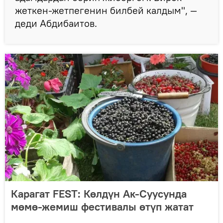
жеткен-жетпегенин билбей калдым", —
деди Абдибаитов.
Карагат FEST: Көлдүн Ак-Суусунда
мөмө-жемиш фестивалы өтүп жатат