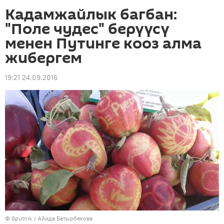
Кадамжайлык багбан:
"Поле чудес" берүүсү
менен Путинге кооз алма
жибергем
19:21 24.09.2016
©
Sputnik
/ Айида Батырбекова