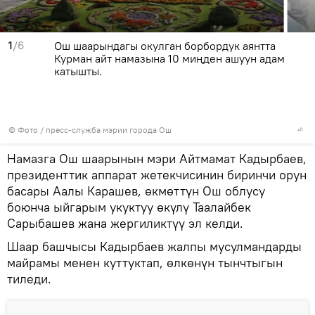
1
/6
Ош шаарындагы окулган борбордук аянтта
Курман айт намазына 10 миңден ашуун адам
катышты.
© Фото / пресс-служба мэрии города Ош
Намазга Ош шаарынын мэри Айтмамат Кадырбаев,
президенттик аппарат жетекчисинин биринчи орун
басары Аалы Карашев, өкмөттүн Ош облусу
боюнча ыйгарым укуктуу өкүлү Таалайбек
Сарыбашев жана жергиликтүү эл келди.
Шаар башчысы Кадырбаев жалпы мусулмандарды
майрамы менен куттуктап, өлкөнүн тынчтыгын
тиледи.