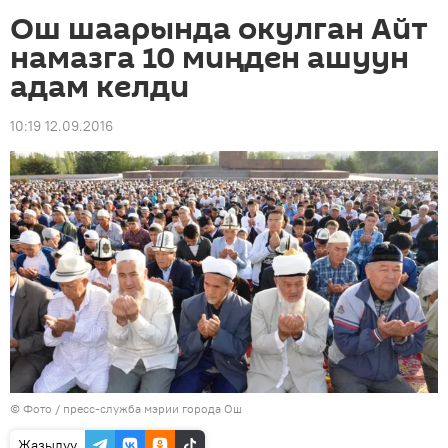
Ош шаарында окулган Айт
намазга 10 миңден ашуун
адам келди
10:19 12.09.2016
© Фото / пресс-служба мэрии города Ош
Жазылуу