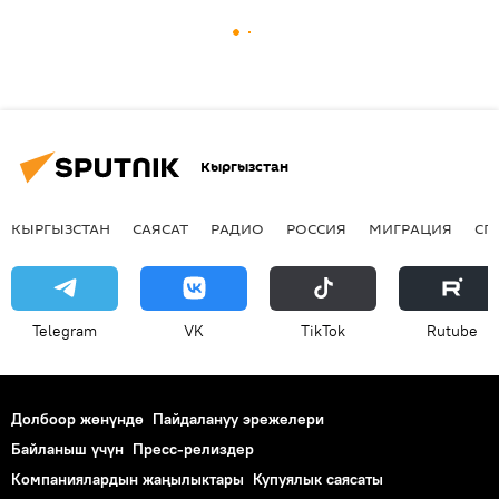
Кыргызстан
КЫРГЫЗСТАН
САЯСАТ
РАДИО
РОССИЯ
МИГРАЦИЯ
СП
Telegram
VK
ТikТоk
Rutube
Долбоор жөнүндө
Пайдалануу эрежелери
Байланыш үчүн
Пресс-релиздер
Компаниялардын жаңылыктары
Купуялык саясаты