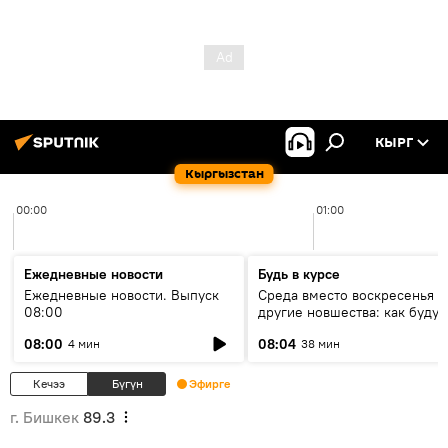
КЫРГ
Кыргызстан
00:00
01:00
Ежедневные новости
Будь в курсе
Ежедневные новости. Выпуск
Среда вместо воскресенья и
08:00
другие новшества: как будут
проходить выборы в КР?
08:00
08:04
4 мин
38 мин
Кечээ
Бүгүн
Эфирге
г. Бишкек
89.3