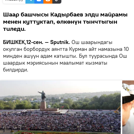
Шаар башчысы Кадырбаев элди майрамы
менен куттуктап, өлкөнүн тынчтыгын
тиледи.
БИШКЕК,12-сен. — Sputnik.
Ош шаарындагы
окулган борбордук аянтта Курман айт намазына 10
миңден ашуун адам катышты. Бул туурасында Ош
шаардык мэриясынын маалымат кызматы
билдирди.