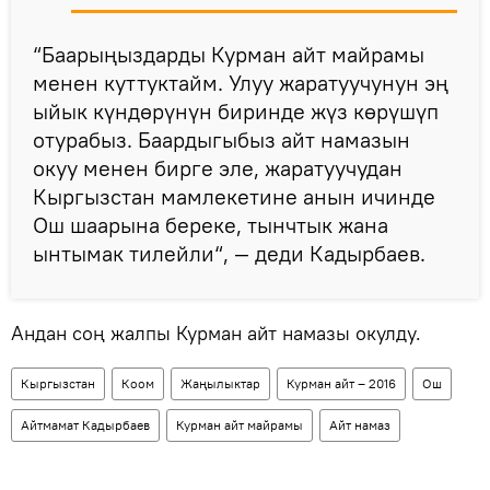
“Баарыңыздарды Курман айт майрамы
менен куттуктайм. Улуу жаратуучунун эң
ыйык күндөрүнүн биринде жүз көрүшүп
отурабыз. Баардыгыбыз айт намазын
окуу менен бирге эле, жаратуучудан
Кыргызстан мамлекетине анын ичинде
Ош шаарына береке, тынчтык жана
ынтымак тилейли“, — деди Кадырбаев.
Андан соң жалпы Курман айт намазы окулду.
Кыргызстан
Коом
Жаңылыктар
Курман айт – 2016
Ош
Айтмамат Кадырбаев
Курман айт майрамы
Айт намаз