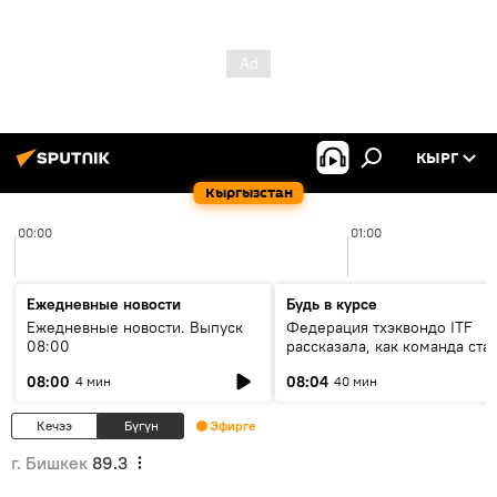
КЫРГ
Кыргызстан
00:00
01:00
Ежедневные новости
Будь в курсе
Ежедневные новости. Выпуск
Федерация тхэквондо ITF
08:00
рассказала, как команда ста
жертвой мошенников
08:00
08:04
4 мин
40 мин
Кечээ
Бүгүн
Эфирге
г. Бишкек
89.3