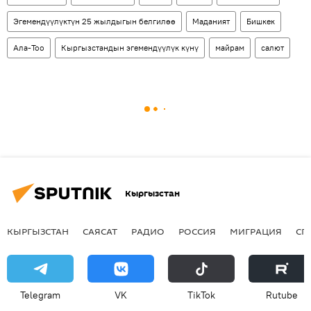
Эгемендүүлүктүн 25 жылдыгын белгилөө
Маданият
Бишкек
Ала-Тоо
Кыргызстандын эгемендүүлүк күнү
майрам
салют
Кыргызстан
КЫРГЫЗСТАН
САЯСАТ
РАДИО
РОССИЯ
МИГРАЦИЯ
СП
Telegram
VK
ТikТоk
Rutube