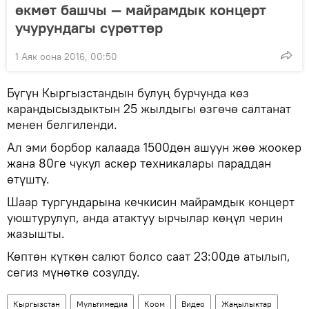
өкмөт башчы — майрамдык концерт
учурундагы сүрөттөр
1 Аяк оона 2016, 00:50
Бүгүн Кыргызстандын булуң бурчунда көз
карандысыздыктын 25 жылдыгы өзгөчө салтанат
менен белгиленди.
Ал эми борбор калаада 1500дөн ашуун жөө жоокер
жана 80ге чукул аскер техникалары параддан
өтүштү.
Шаар тургундарына кечкисин майрамдык концерт
уюштурулуп, анда атактуу ырчылар көңүл черин
жазышты.
Көптөн күткөн салют болсо саат 23:00дө атылып,
сегиз мүнөткө созулду.
Кыргызстан
Мультимедиа
Коом
Видео
Жаңылыктар