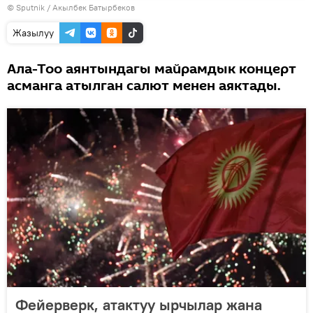
©
Sputnik / Акылбек Батырбеков
көрсөтүү
Жазылуу
Ала-Тоо аянтындагы майрамдык концерт
асманга атылган салют менен аяктады.
Фейерверк, атактуу ырчылар жана