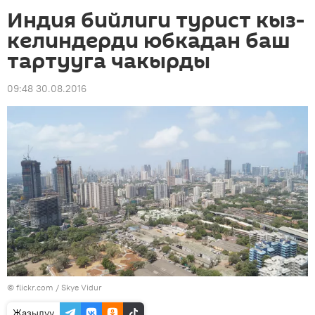
Индия бийлиги турист кыз-
келиндерди юбкадан баш
тартууга чакырды
09:48 30.08.2016
© flickr.com / Skye Vidur
Жазылуу