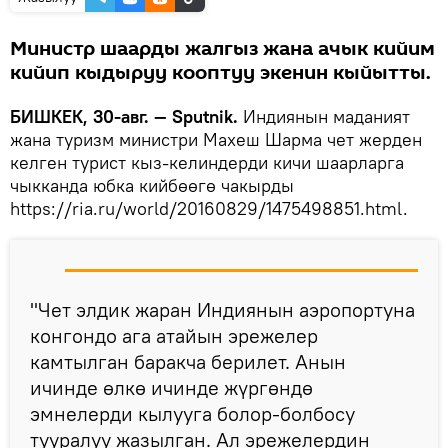
Министр шаарды жалгыз жана ачык кийим
кийип кыдыруу кооптуу экенин кыйытты.
БИШКЕК, 30-авг. — Sputnik.
Индиянын маданият
жана туризм министри Махеш Шарма чет жерден
келген турист кыз-келиндерди кичи шаарларга
чыкканда юбка кийбөөгө чакырды
https://ria.ru/world/20160829/1475498851.html.
"Чет элдик жаран Индиянын аэропортуна
конгондо ага атайын эрежелер
камтылган баракча берилет. Анын
ичинде өлкө ичинде жүргөндө
эмнелерди кылууга болор-болбосу
тууралуу жазылган. Ал эрежелердин