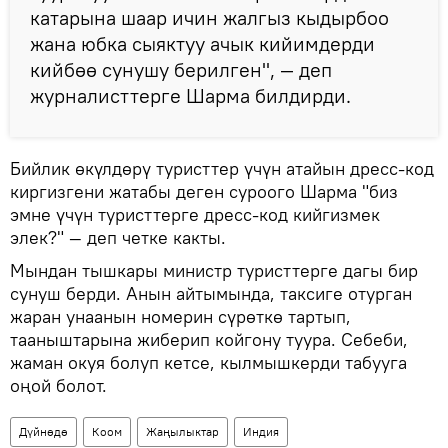
катарына шаар ичин жалгыз кыдырбоо
жана юбка сыяктуу ачык кийимдерди
кийбөө сунушу берилген", — деп
журналисттерге Шарма билдирди.
Бийлик өкүлдөрү туристтер үчүн атайын дресс-код
киргизгени жатабы деген суроого Шарма "биз
эмне үчүн туристтерге дресс-код кийгизмек
элек?" — деп четке какты.
Мындан тышкары министр туристтерге дагы бир
сунуш берди. Анын айтымында, таксиге отурган
жаран унаанын номерин сүрөткө тартып,
тааныштарына жиберип койгону туура. Себеби,
жаман окуя болуп кетсе, кылмышкерди табууга
оңой болот.
Дүйнөдө
Коом
Жаңылыктар
Индия