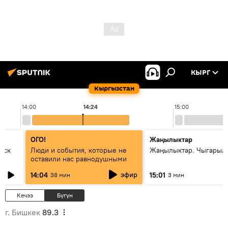
КЫРГ
Кыргызстан
14:00
14:24
15:00
ОГО!
Жаңылыктар
уск
Люди и события, которые не
Жаңылыктар. Чыгарыл
оставили нас равнодушными
эфир
14:04
15:01
38 мин
3 мин
Кечээ
Бүгүн
г. Бишкек
89.3