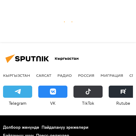
Кыргызстан
КЫРГЫЗСТАН
САЯСАТ
РАДИО
РОССИЯ
МИГРАЦИЯ
СП
Telegram
VK
ТikТоk
Rutube
Долбоор жөнүндө
Пайдалануу эрежелери
Байланыш үчүн
Пресс-релиздер