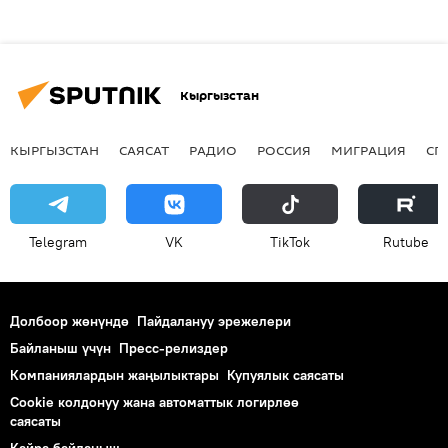
Кыргызстан
КЫРГЫЗСТАН
САЯСАТ
РАДИО
РОССИЯ
МИГРАЦИЯ
СП
Telegram
VK
ТikТоk
Rutube
Долбоор жөнүндө
Пайдалануу эрежелери
Байланыш үчүн
Пресс-релиздер
Компаниялардын жаңылыктары
Купуялык саясаты
Cookie колдонуу жана автоматтык логирлөө
саясаты