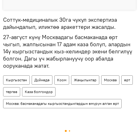
Соттук-медициналык 30га чукул экспертиза
дайындалып, иликтөө аракеттери жасалды.
27-август күнү Москвадагы басмаканада өрт
чыгып, жалпысынан 17 адам каза болуп, алардын
14ү кыргызстандык кыз-келиндер экени белгилүү
болгон. Дагы үч жабырлануучу оор абалда
ооруканада жатат.
Кыргызстан
Дүйнөдө
Коом
Жаңылыктар
Москва
өрт
тергөө
Каза болгондор
Москва: басмаканадагы кыргызстандыктардын өмүрүн алган өрт