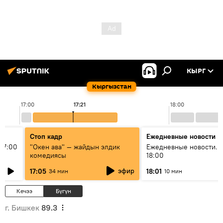
КЫРГ
Кыргызстан
17:00
17:21
18:00
Стоп кадр
Ежедневные новости
17:00
"Окен ава" — жайдын элдик
Ежедневные новости. 
комедиясы
18:00
эфир
17:05
18:01
34 мин
10 мин
Кечээ
Бүгүн
г. Бишкек
89.3