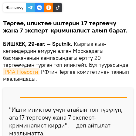
Жазылуу
Тергөө, иликтөө иштерин 17 тергөөчү
жана 7 эксперт-криминалист алып барат.
БИШКЕК, 29-авг. — Sputnik.
Кыргыз кыз-
келиндердин өмүрүн алган Москвадагы
басмакананын кампасындагы өрттү 20
тергөөчүдөн турган топ иликтейт. Бул туурасында
РИА Новости
РФтин Тергөө комитетинен таянып
маалымдады.
"Ишти иликтөө үчүн атайын топ түзүлүп,
ага 17 тергөөчү жана 7 эксперт-
криминалист кирди", — деп айтылат
маалыматта.