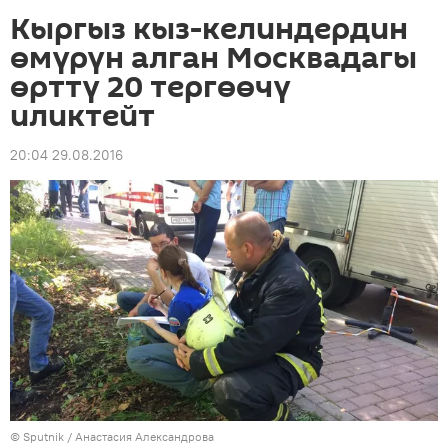
Кыргыз кыз-келиндердин
өмүрүн алган Москвадагы
өрттү 20 тергөөчү
иликтейт
20:04 29.08.2016
©
Sputnik
/ Анастасия Александрова