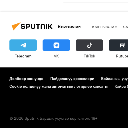
Кыргызстан
КЫРГЫЗСТАН
СА
Telegram
VK
ТikТоk
Rutub
Долбоор жөнүндө
Пайдалануу эрежелери
Байланыш үчү
Cookie колдонуу жана автоматтык логирлөө саясаты
Кайра
© 2026 Sputnik Бардык укуктар корголгон. 18+