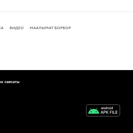
КА
ВИДЕО
МААЛЫМАТ БОРБОР
ык саясаты