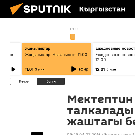
Кыргызстан
11:00
Жаңылыктар
Ежедневные новос
Выпуск
Жаңылыктар. Чыгарылыш 11:00
Ежедневные новост
12:00
эфир
11:01
12:01
3 мин
3 мин
Кечээ
Бүгүн
Мектептин
талкалады 
жаштагы б
09:49 04.07.2016
(Жаңыртылды:
1