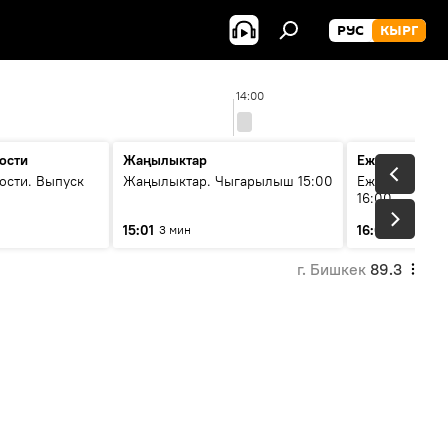
РУС
КЫРГ
14:00
ости
Жаңылыктар
Ежедневные 
ости. Выпуск
Жаңылыктар. Чыгарылыш 15:00
Ежедневные н
16:00
15:01
16:01
3 мин
3 мин
г. Бишкек
89.3